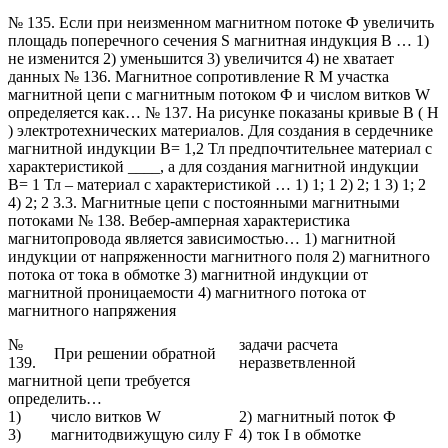
№ 135. Если при неизменном магнитном потоке Ф увеличить
площадь поперечного сечения S магнитная индукция В … 1)
не изменится 2) уменьшится 3) увеличится 4) не хватает
данных № 136. Магнитное сопротивление R M участка
магнитной цепи с магнитным потоком Ф и числом витков W
определяется как… № 137. На рисунке показаны кривые В ( Н
) электротехнических материалов. Для создания в сердечнике
магнитной индукции В= 1,2 Тл предпочтительнее материал с
характеристикой ____, а для создания магнитной индукции
В= 1 Тл – материал с характеристикой … 1) 1; 1 2) 2; 1 3) 1; 2
4) 2; 2 3.3. Магнитные цепи с постоянными магнитными
потоками № 138. Вебер-амперная характеристика
магнитопровода является зависимостью… 1) магнитной
индукции от напряженности магнитного поля 2) магнитного
потока от тока в обмотке 3) магнитной индукции от
магнитной проницаемости 4) магнитного потока от
магнитного напряжения
№
задачи расчета
При решении обратной
139.
неразветвленной
магнитной цепи требуется
определить…
1)
число витков W
2)
магнитный поток Ф
3)
магнитодвижущую силу F
4)
ток I в обмотке