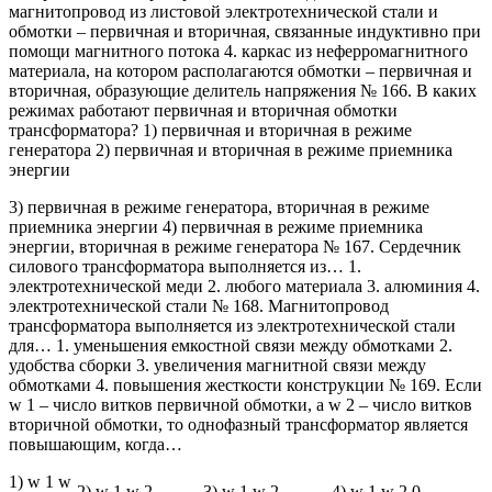
магнитопровод из листовой электротехнической стали и
обмотки – первичная и вторичная, связанные индуктивно при
помощи магнитного потока 4. каркас из неферромагнитного
материала, на котором располагаются обмотки – первичная и
вторичная, образующие делитель напряжения № 166. В каких
режимах работают первичная и вторичная обмотки
трансформатора? 1) первичная и вторичная в режиме
генератора 2) первичная и вторичная в режиме приемника
энергии
3) первичная в режиме генератора, вторичная в режиме
приемника энергии 4) первичная в режиме приемника
энергии, вторичная в режиме генератора № 167. Сердечник
силового трансформатора выполняется из… 1.
электротехнической меди 2. любого материала 3. алюминия 4.
электротехнической стали № 168. Магнитопровод
трансформатора выполняется из электротехнической стали
для… 1. уменьшения емкостной связи между обмотками 2.
удобства сборки 3. увеличения магнитной связи между
обмотками 4. повышения жесткости конструкции № 169. Если
w 1 – число витков первичной обмотки, а w 2 – число витков
вторичной обмотки, то однофазный трансформатор является
повышающим, когда…
1) w 1 w
2) w 1 w 2
3) w 1 w 2
4) w 1 w 2 0