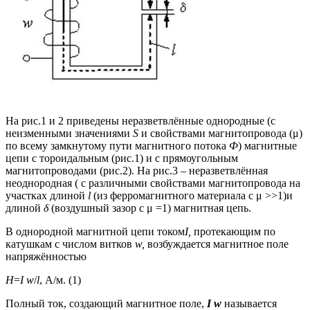
На рис.1 и 2 приведены неразветвлённые однородные (с
неизменными значениями
S
и свойствами магнитопровода (μ)
по всему замкнутому пути магнитного потока
Ф
) магнитные
цепи с тороидальным (рис.1) и с прямоугольным
магнитопроводами (рис.2). На рис.3 – неразветвлённая
неоднородная ( с различными свойствами магнитопровода на
участках длиной
l
(из ферромагнитного материала с μ >>1)и
длиной
δ
(воздушный зазор с μ =1) магнитная цепь.
В однородной магнитной цепи током
I
,
протекающим по
катушкам с числом витков
w,
возбуждается магнитное поле
напряжённостью
H
=
I
w
/
l
, А/м. (1)
Полный ток, создающий магнитное поле,
I
w
называется