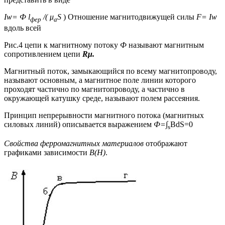
Iw
=
Ф
l
/(
μ
S
) Отношение магнитодвижущей силы
F=
I
w
фер
а
вдоль всей
Рис.4 цепи к магнитному потоку
Ф
называют магнитным
сопротивлением цепи
R
μ.
Магнитный поток, замыкающийся по всему магнитопроводу,
называют основным, а магнитное поле линии которого
проходят частично по магнитопроводу, а частично в
окружающей катушку среде, называют полем рассеяния.
Принцип непрерывности магнитного потока (магнитных
силовых линий) описывается выражением
Ф=
∫
BdS=0
s
Свойства ферромагнитных материалов
отображают
графиками зависимости
B
(H)
.