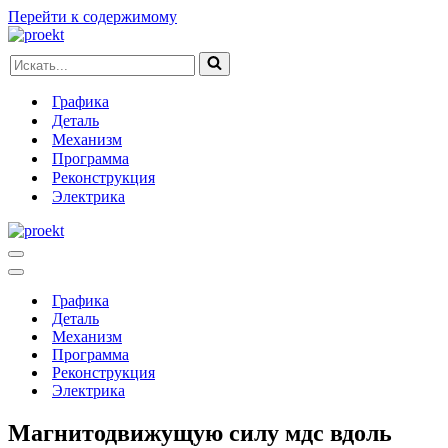
Перейти к содержимому
Искать...
Графика
Деталь
Механизм
Программа
Реконструкция
Электрика
Меню
навигации
Меню
навигации
Графика
Деталь
Механизм
Программа
Реконструкция
Электрика
Магнитодвижущую силу мдс вдоль