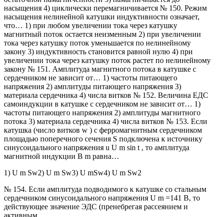
насыщения 4) циклически перемагничивается № 150. Режим
насыщения нелинейной катушки индуктивности означает,
что… 1) при любом увеличении тока через катушку
магнитный поток остается неизменным 2) при увеличении
тока через катушку поток уменьшается по нелинейному
закону 3) индуктивность становится равной нулю 4) при
увеличении тока через катушку поток растет по нелинейному
закону № 151. Амплитуда магнитного потока в катушке с
сердечником не зависит от… 1) частоты питающего
напряжения 2) амплитуды питающего напряжения 3)
материала сердечника 4) числа витков № 152. Величина ЕДС
самоиндукции в катушке с сердечником не зависит от… 1)
частоты питающего напряжения 2) амплитуды магнитного
потока 3) материала сердечника 4) числа витков № 153. Если
катушка (число витков w ) с ферромагнитным сердечником
площадью поперечного сечения S подключена к источнику
синусоидального напряжения u U m sin t , то амплитуда
магнитной индукции B m равна…
1) U m Sw
2) U m Sw
3) U m
Sw
4) U m Sw
2
№ 154. Если амплитуда подводимого к катушке со стальным
сердечником синусоидального напряжения U m =141 В, то
действующее значение ЭДС (пренебрегая рассеянием и
активным