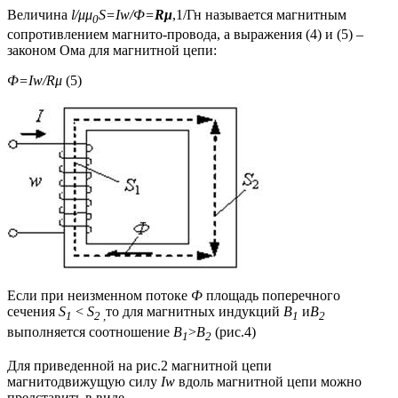
Величина
l
/μμ
S
=
Iw
/Ф=
R
μ
,1/Гн называется магнитным
0
сопротивлением магнито-провода, а выражения (4) и (5) –
законом Ома для магнитной цепи:
Ф=
I
w
/
R
μ
(5)
Если при неизменном потоке
Ф
площадь поперечного
сечения
S
<
S
то для магнитных индукций
B
и
B
1
2 ,
1
2
выполняется соотношение
B
>
B
(рис.4)
1
2
Для приведенной на рис.2 магнитной цепи
магнитодвижущую силу
Iw
вдоль магнитной цепи можно
представить в виде