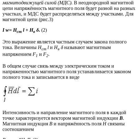
магнитодвижущей силой (МДС).
В неоднородной магнитной
цепи напряжённость магнитного поля будет разной на разных
участках, и МДС будет распределяться между участками. Для
магнитной цепи (рис.3)
I
w= H
l + H
δ
.
(2)
ст
в
Это выражение является частным случаем закона полного
тока. Величины
H
l
и
H
δ
называют магнитным
ст
в
напряжением
F
и
F
.
1
2
В общем случае связь между электрическим током и
напряженностью магнитного поля устанавливается законом
полного тока и записывается в виде
Интенсивность и направление магнитного поля в каждой
точке характеризуется вектором магнитной индукции
B
.
Магнитная индукция
B
и напряжённость поля
H
связаны
соотношением