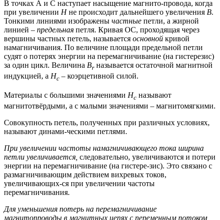
В точках А и С наступает насыщение магнито-провода, когда
при увеличении
H
не происходит дальнейшего увеличения
B
.
Тонкими линиями изображены
частные
петли, а жирной
линией –
предельная
петля. Кривая ОС, проходящая через
вершины частных петель, называется
основной
кривой
намагничивания. По величине площади предельной петли
судят о потерях энергии на перемагничивание (на гистерезис)
за один цикл. Величина
B
называется остаточной магнитной
r
индукцией, а
H
– коэрцетивной силой.
с
Материалы с большими значениями
H
называют
с
магнитотвёрдыми, а с малыми значениями – магнитомягкими.
Совокупность петель, полученных при различных условиях,
называют динами-ческими петлями.
При увеличении частоты намагничивающего тока ширина
петли увеличивается,
следовательно, увеличиваются и потери
энергии на перемагничивание (на гистере-зис). Это связано с
размагничивающим действием вихревых токов,
увеличивающих-ся при увеличении частоты
перемагничивания.
Для уменьшения потерь на перемагничивание
магнитопроводы в магнитных цепях с переменным потоком