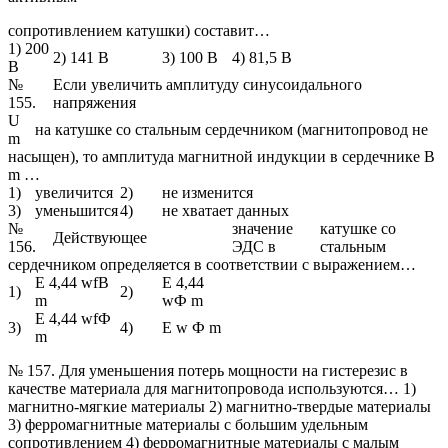
сопротивлением катушки) составит…
1) 200
2) 141 В
3) 100 В
4) 81,5 В
В
№
Если увеличить амплитуду синусоидального
155.
напряжения
U
на катушке со стальным сердечником (магнитопровод не
m
насыщен), то амплитуда магнитной индукции в сердечнике B
m …
1)
увеличится
2)
не изменится
3)
уменьшится
4)
не хватает данных
№
значение
катушке со
Действующее
156.
ЭДС в
стальным
сердечником определяется в соответствии с выражением…
E 4,44 wfB
E 4,44
1)
2)
m
wФ m
E 4,44 wfФ
3)
4)
E w Ф m
m
№ 157. Для уменьшения потерь мощности на гистерезис в
качестве материала для магнитопровода используются… 1)
магнитно-мягкие материалы 2) магнитно-твердые материалы
3) ферромагнитные материалы с большим удельным
сопротивлением 4) ферромагнитные материалы с малым