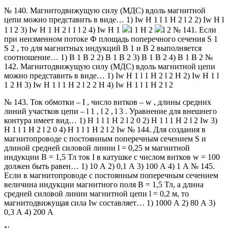
№ 140. Магнитодвижущую силу (МДС) вдоль магнитной
цепи можно представить в виде… 1) Iw H 1 l 1 H 2 l 2 2) Iw H l
1 l 2 3) Iw H 1 H 2 l 1 l 2 4) Iw H 1
l 1 H 2
l 2 № 141. Если
при неизменном потоке Ф площадь поперечного сечения S 1
S 2 , то для магнитных индукций В 1 и В 2 выполняется
соотношение… 1) B 1 B 2 2) B 1 B 2 3) B 1 B 2 4) B 1 B 2 №
142. Магнитодвижущую силу (МДС) вдоль магнитной цепи
можно представить в виде… 1) Iw H 1 l 1 H 2 l 2 H 2) Iw H 1 l
1 2 H 3) Iw H 1 l 1 H 2 l 2 2 H 4) Iw H 1 l 1 H 2 l 2
№ 143. Ток обмотки – I , число витков – w , длины средних
линий участков цепи – l 1 , l 2 , l 3 . Уравнение для внешнего
контура имеет вид… 1) H 1 l 1 H 2 l 2 0 2) H 1 l 1 H 2 l 2 Iw 3)
H 1 l 1 H 2 l 2 0 4) H 1 l 1 H 2 l 2 Iw № 144. Для создания в
магнитопроводе с постоянным поперечным сечением S и
длиной средней силовой линии l = 0,25 м магнитной
индукции В = 1,5 Тл ток I в катушке с числом витков w = 100
должен быть равен… 1) 10 А 2) 0,1 А 3) 100 А 4) 1 А № 145.
Если в магнитопроводе с постоянным поперечным сечением
величина индукции магнитного поля В = 1,5 Тл, а длина
средней силовой линии магнитной цепи l = 0,2 м, то
магнитодвижущая сила Iw составляет… 1) 1000 А 2) 80 А 3)
0,3 А 4) 200 А