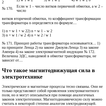
2
Если w 1 – число витков первичной обмотки, а w 2 –
№ 170.
число
витков вторичной обмотки, то коэффициент трансформации
трансформатора n определяется по формуле…
1) n = w 1 + w 2
2) n = w 1 – w 2
3) n = w 1 / w 2
4) n = w 2 / w 1
№ 171. Принцип работы трансформатора основывается… 1)
на принципе Ленца 2) на законе Джоуля-Ленца 3) на законе
Ампера 4) на законе электромагнитной индукции № 172.
Величина ЭДС, наводимой в обмотке трансформатора, не
зависит от…
Что такое магнитодвижущая сила в
электротехнике
Электрические и магнитные процессы тесно связаны. Они не
только представляют собой проявления электромагнитного
поля, но и могут описываться при помощи аналогичных
законов электротехники. Магнитодинамическую силу можно
считать в некоторой степени аналогом электродвижущей.