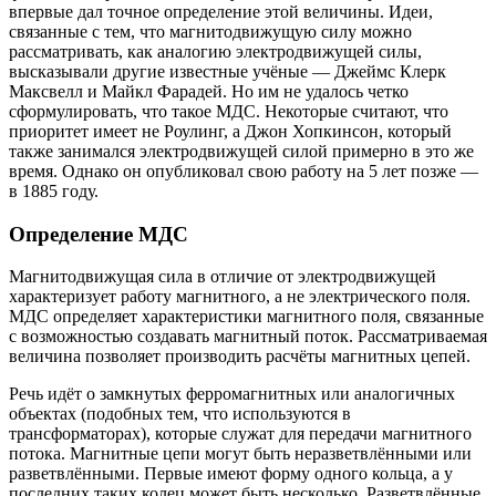
впервые дал точное определение этой величины. Идеи,
связанные с тем, что магнитодвижущую силу можно
рассматривать, как аналогию электродвижущей силы,
высказывали другие известные учёные — Джеймс Клерк
Максвелл и Майкл Фарадей. Но им не удалось четко
сформулировать, что такое МДС. Некоторые считают, что
приоритет имеет не Роулинг, а Джон Хопкинсон, который
также занимался электродвижущей силой примерно в это же
время. Однако он опубликовал свою работу на 5 лет позже —
в 1885 году.
Определение МДС
Магнитодвижущая сила в отличие от электродвижущей
характеризует работу магнитного, а не электрического поля.
МДС определяет характеристики магнитного поля, связанные
с возможностью создавать магнитный поток. Рассматриваемая
величина позволяет производить расчёты магнитных цепей.
Речь идёт о замкнутых ферромагнитных или аналогичных
объектах (подобных тем, что используются в
трансформаторах), которые служат для передачи магнитного
потока. Магнитные цепи могут быть неразветвлёнными или
разветвлёнными. Первые имеют форму одного кольца, а у
последних таких колец может быть несколько. Разветвлённые