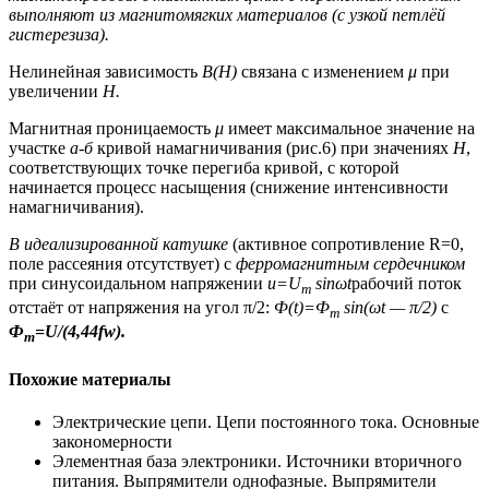
выполняют из магнитомягких материалов (с узкой петлёй
гистерезиза).
Нелинейная зависимость
B
(H)
связана с изменением
μ
при
увеличении
H.
Магнитная проницаемость
μ
имеет максимальное значение на
участке
а-б
кривой намагничивания (рис.6) при значениях
H
,
соответствующих точке перегиба кривой, с которой
начинается процесс насыщения (снижение интенсивности
намагничивания).
В идеализированной катушке
(активное сопротивление R=0,
поле рассеяния отсутствует) с
ферромагнитным сердечником
при синусоидальном напряжении
u
=
U
sin
ω
t
рабочий поток
m
отстаёт от напряжения на угол π/2:
Ф(
t
)=Ф
sin
(ω
t
—
π/2)
c
m
Ф
=
U
/(4,44
fw
).
m
Похожие материалы
Электрические цепи. Цепи постоянного тока. Основные
закономерности
Элементная база электроники. Источники вторичного
питания. Выпрямители однофазные. Выпрямители