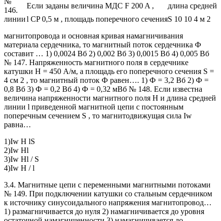
№
Если заданы величина МДС F 200 A ,
длина средней
146.
линии
l CP 0,5 м , площадь поперечного сечения
S 10 10 4 м 2
магнитопровода и основная кривая намагничивания
материала сердечника, то магнитный поток сердечника Ф
составит … 1) 0,0024 Вб 2) 0,002 Вб 3) 0,0015 Вб 4) 0,005 Вб
№ 147. Напряженность магнитного поля в сердечнике
катушки H = 450 А/м, а площадь его поперечного сечения S =
4 см 2 , то магнитный поток Ф равен…. 1) Ф = 3,2 Вб 2) Ф =
0,8 Вб 3) Ф = 0,2 Вб 4) Ф = 0,32 мВб № 148. Если известна
величина напряженности магнитного поля Н и длина средней
линии l приведенной магнитной цепи с постоянным
поперечным сечением S , то магнитодвижущая сила Iw
равна…
1)
Iw H lS
2)
Iw Hl
3)
Iw Hl / S
4)
Iw H / l
3.4. Магнитные цепи с переменными магнитными потоками
№ 149. При подключении катушки со стальным сердечником
к источнику синусоидального напряжения магнитопровод…
1) размагничивается до нуля 2) намагничивается до уровня
остаточной намагниченности 3) намагничивается до