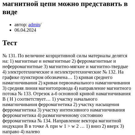
магнитной цепи можно представить в
виде
автор:
admin
06.04.2024
Тест
№ 131. По величине коэрцитивной силы материалы делятся
на: 1) магнитные и немагнитные 2) ферромагнитные и
неферромагнитные 3) магнитно-мягкие и магнитно-твердые
4) электротехнические и неэлектротехнические № 132. На
графике пунктиром обозначена… 1) кривая среднего
намагничивания 2) кривая первоначального намагничивания
3) средняя линия магнитопровода 4) направление магнитного
потока № 133. Отрезок а-б основной кривой намагничивания
B ( H ) соответствует… 1) участку начального
намагничивания ферромагнетика 2) участку насыщения
ферромагнетика 3) участку интенсивного намагничивания
ферромагнетика 4) размагниченному состоянию
ферромагнетика № 134. Направление вектора магнитной
индукции В в точке А при w 1 > w 2 … 1) вниз 2) вверх 3)
направо 4) налево