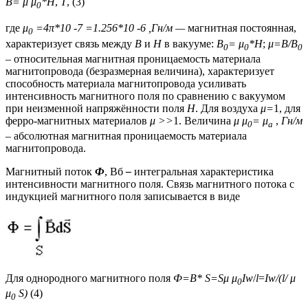
B=
μ
μ
*H
,
Т
, (3)
0
где
μ
=4π*10 -7 =1.256*10 -6 ,Гн/м —
магнитная постоянная,
0
характеризует связь между
B
и
H
в вакууме:
B
=
μ
*H
;
μ=B/B
0
0
0
–
относительная магнитная проницаемость материала
магнитопровода (безразмерная величина), характеризует
способность материала магнитопровода усиливать
интенсивность магнитного поля по сравнению с вакуумом
при неизменной напряжённости поля
H
. Для воздуха
μ=
1, для
ферро-магнитных материалов
μ >>
1. Величина
μ
μ
= μ
,
Гн/м
0
а
– абсолютная магнитная проницаемость материала
магнитопровода.
Магнитный поток
Ф
, Вб
–
интегральная характеристика
интенсивности магнитного поля. Связь магнитного потока с
индукцией магнитного поля записывается в виде
Для однородного магнитного поля
Ф=
B
*
S
=
S
μ
μ
I
w
/
l
=
I
w
/(
l
/ μ
0
μ
S
)
(4)
0