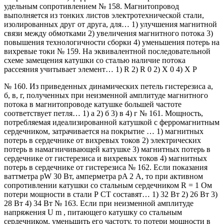
удельным сопротивлением № 158. Магнитопровод
выполняется из тонких листов электротехнической стали,
изолированных друг от друга, для… 1) улучшения магнитной
связи между обмотками 2) увеличения магнитного потока 3)
повышения технологичности сборки 4) уменьшения потерь на
вихревые токи № 159. На эквивалентной последовательной
схеме замещения катушки со сталью наличие потока
рассеяния учитывает элемент… 1) R 2) R 0 2) X 0 4) X P
№ 160. Из приведенных динамических петель гистерезиса а,
б, в, г, полученных при неизменной амплитуде магнитного
потока в магнитопроводе катушке большей частоте
соответствует петля… 1) а 2) б 3) в 4) г № 161. Мощность,
потребляемая идеализированной катушкой с ферромагнитным
сердечником, затрачивается на покрытие … 1) магнитных
потерь в сердечнике от вихревых токов 2) электрических
потерь в намагничивающей катушке 3) магнитных потерь в
сердечнике от гистерезиса и вихревых токов 4) магнитных
потерь в сердечнике от гистерезиса № 162. Если показания
ваттметра pW 30 Вт, амперметра pA 2 А, то при активном
сопротивлении катушки со стальным сердечником R = 1 Ом
потери мощности в стали Р СТ составят… 1) 32 Вт 2) 26 Вт 3)
28 Вт 4) 34 Вт № 163. Если при неизменной амплитуде
напряжения U m , питающего катушку со стальным
сердечником, уменьшить его частоту, то потери мощности в