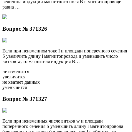
величина индукции магнитного поля В в магнитопроводе
равна …
Вопрос № 371326
Если при неизменном токе I и площади поперечного сечения
S увеличить длину l магнитопровода и уменьшить число
витков w, то магнитная индукция B…
не изменится
увеличится
не хватает данных
уменьшится
Вопрос № 371327
Если при неизменных числе витков w и площади
поперечного сечения S уменьшить длину l магнитопровода
(сердечник не насыщен) и увеличить ток I в обмотке, то