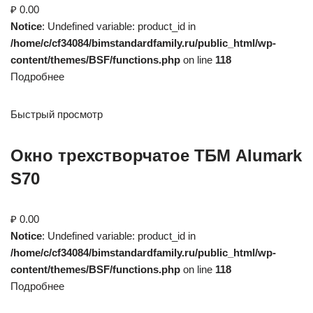
₽ 0.00
Notice
: Undefined variable: product_id in
/home/c/cf34084/bimstandardfamily.ru/public_html/wp-
content/themes/BSF/functions.php
on line
118
Подробнее
Быстрый просмотр
Окно трехстворчатое ТБМ Alumark
S70
₽ 0.00
Notice
: Undefined variable: product_id in
/home/c/cf34084/bimstandardfamily.ru/public_html/wp-
content/themes/BSF/functions.php
on line
118
Подробнее