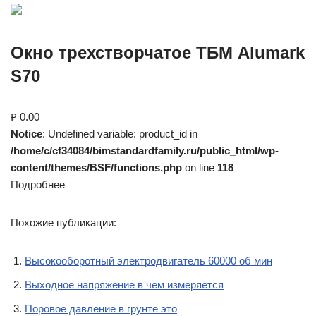
Окно трехстворчатое ТБМ Alumark
S70
₽ 0.00
Notice
: Undefined variable: product_id in
/home/c/cf34084/bimstandardfamily.ru/public_html/wp-
content/themes/BSF/functions.php
on line
118
Подробнее
Похожие публикации:
Высокооборотный электродвигатель 60000 об мин
Выходное напряжение в чем измеряется
Поровое давление в грунте это