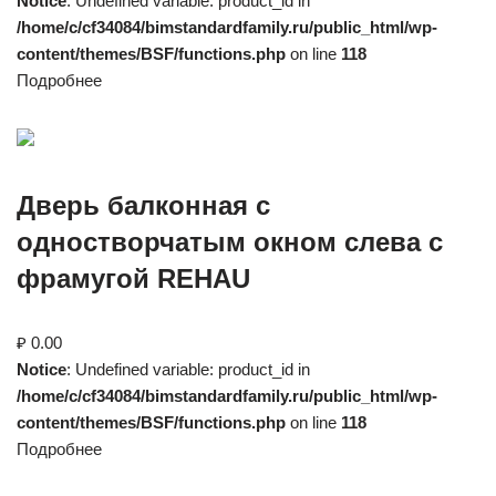
Notice
: Undefined variable: product_id in
/home/c/cf34084/bimstandardfamily.ru/public_html/wp-
content/themes/BSF/functions.php
on line
118
Подробнее
Дверь балконная с
одностворчатым окном слева с
фрамугой REHAU
₽ 0.00
Notice
: Undefined variable: product_id in
/home/c/cf34084/bimstandardfamily.ru/public_html/wp-
content/themes/BSF/functions.php
on line
118
Подробнее