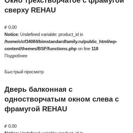
Окно трехстворчатое с фрамугой
сверху REHAU
₽ 0.00
Notice
: Undefined variable: product_id in
/home/c/cf34084/bimstandardfamily.ru/public_html/wp-
content/themes/BSF/functions.php
on line
118
Подробнее
Быстрый просмотр
Дверь балконная с
одностворчатым окном слева с
фрамугой REHAU
₽ 0.00