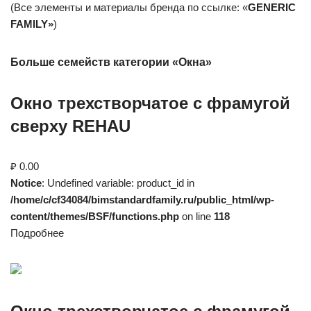
(Все элементы и материалы бренда по ссылке: «
GENERIC
FAMILY»
)
Больше семейств категории «Окна»
Окно трехстворчатое с фрамугой
сверху REHAU
₽ 0.00
Notice
: Undefined variable: product_id in
/home/c/cf34084/bimstandardfamily.ru/public_html/wp-
content/themes/BSF/functions.php
on line
118
Подробнее