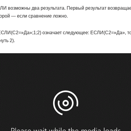
ЛИ возможны два результата. Первый результат возвращает
торой — если сравнение ложно.
СЛИ(C2=»Да»;1;2) означает следующее: ЕСЛИ(С2=»Да», то 
уть 2).