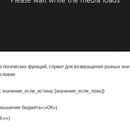
з логических функций, служит для возвращения разных знач
условие.
значение_если_истина; [значение_если_ложь])
вышение бюджета»;»ОК»)
;»»)