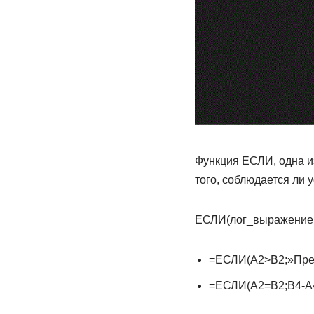
Функция ЕСЛИ, одна и
того, соблюдается ли 
ЕСЛИ(лог_выражение; 
=ЕСЛИ(A2>B2;»Пре
=ЕСЛИ(A2=B2;B4-A4