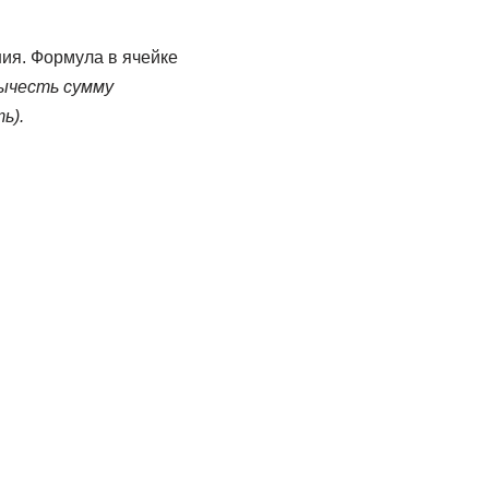
ия. Формула в ячейке
ычесть сумму
ь).