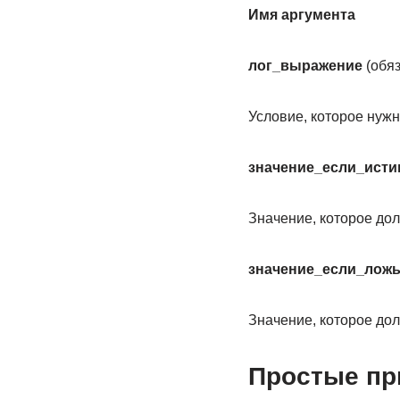
Имя аргумента
лог_выражение
(обяз
Условие, которое нужн
значение_если_исти
Значение, которое до
значение_если_лож
Значение, которое до
Простые п