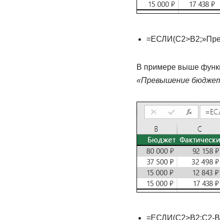
=ЕСЛИ(C2>B2;»Пре
В примере выше функц
«Превышение бюджета
=ЕСЛИ(C2>B2;C2-B2