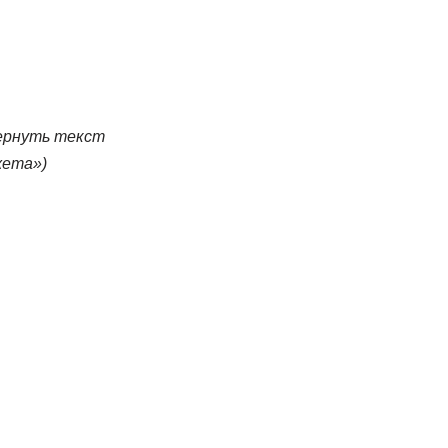
ернуть текст
жета»)