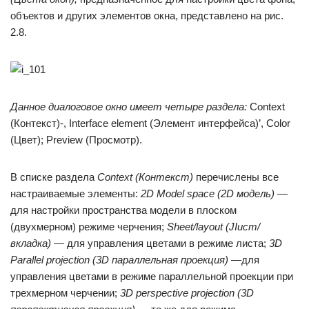
объектов и других элементов окна, представлено на рис.
2.8.
Данное диалоговое окно имеет четыре раздела:
Context
(Контекст)-, Interface element (Элемент интерфейса)’, Color
(Цвет); Preview (Просмотр).
В списке раздела
Context (Контекст)
перечислены все
настраиваемые элементы:
2D Model space (2D модель) —
для настройки пространства модели в плоском
(двухмерном) режиме черчения;
Sheet/layout (JIucm/
вкладка) —
для управления цветами в режиме листа;
3D
Parallel projection (3D параллельная проекция) —
для
управления цветами в режиме параллельной проекции при
трехмерном черчении;
3D perspective projection (3D