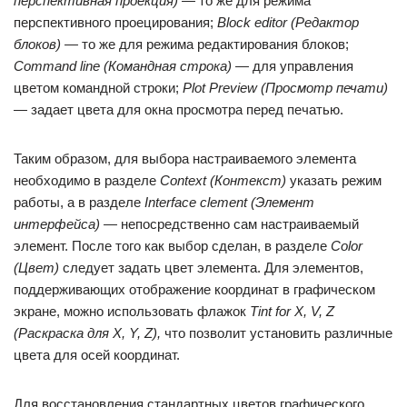
перспективная проекция) —
то же для режима
перспективного проецирования;
Block editor (Редактор
блоков) —
то же для режима редактирования блоков;
Command line (Командная строка) —
для управления
цветом командной строки;
Plot Preview (Просмотр печати)
—
задает цвета для окна просмотра перед печатью.
Таким образом, для выбора настраиваемого элемента
необходимо в разделе
Context (Контекст)
указать режим
работы, а в разделе
Interface clement (Элемент
интерфейса) —
непосредственно сам настраиваемый
элемент. После того как выбор сделан, в разделе
Color
(Цвет)
следует задать цвет элемента. Для элементов,
поддерживающих отображение координат в графическом
экране, можно использовать флажок
Tint for X, V, Z
(Раскраска для X, Y, Z),
что позволит установить различные
цвета для осей координат.
Для восстановления стандартных цветов графического