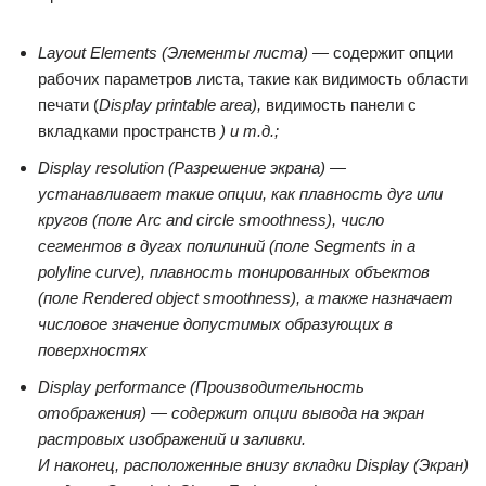
Layout Elements (Элементы листа) —
содержит опции
рабочих параметров листа, такие как видимость области
печати (
Display printable area),
видимость панели с
вкладками пространств
) и т.д.;
Display resolution (Разрешение экрана) —
устанавливает такие опции, как плавность дуг или
кругов (поле
Arc and circle smoothness
), число
сегментов в дугах полилиний (поле
Segments in a
polyline curve),
плавность тонированных объектов
(поле
Rendered object smoothness
), а также назначает
числовое значение допустимых образующих в
поверхностях
Display performance (Производительность
отображения) —
содержит опции вывода на экран
растровых изображений и заливки.
И наконец, расположенные внизу вкладки
Display (Экран)