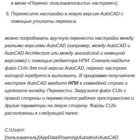
в меню «Перенос пользовательских настроек»).
Перенесите настройки в новую версию AutoCAD с
помощью утилиты переноса.
можно попробовать вручную перенести настройки между
разными версиями AutoCAD (например, между AutoCAD и
AutoCAD Architecture или между английской и немецкой
версиями) с помощью редактора НПИ. Сначала найдите
файл CUIx для той версии AutoCAD, перенос настроек
которой требуется выполнить. В программе-получателе
настроек AutoCAD введите
НПИ
в командной строке и
щелкните вкладку
Перевести
. Загрузите файл CUIx с
правой стороны и переместите рабочее пространство и
другие параметры на левую сторону. Файлы CUIx
расположены в следующей папке:
C:\Users\
[пользователь]\AppData\Roaming\Autodesk\AutoCAD