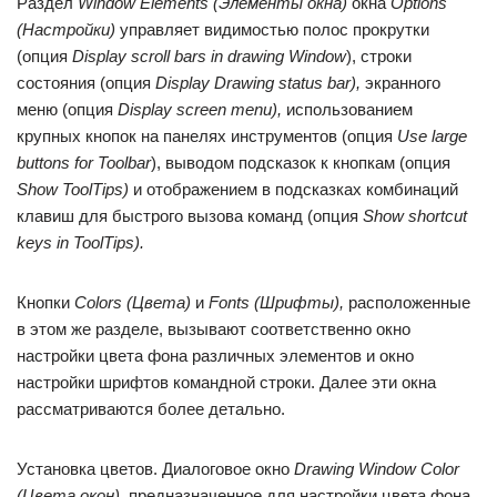
Раздел
Window Elements (Элементы окна)
окна
Options
(Настройки)
управляет видимостью полос прокрутки
(опция
Display scroll bars in drawing Window
), строки
состояния (опция
Display Drawing status bar),
экранного
меню (опция
Display screen menu),
использованием
крупных кнопок на панелях инструментов (опция
Use large
buttons for Toolbar
), выводом подсказок к кнопкам (опция
Show ToolTips)
и отображением в подсказках комбинаций
клавиш для быстрого вызова команд (опция
Show shortcut
keys in ToolTips).
Кнопки
Colors (Цвета)
и
Fonts (Шрифты),
расположенные
в этом же разделе, вызывают соответственно окно
настройки цвета фона различных элементов и окно
настройки шрифтов командной строки. Далее эти окна
рассматриваются более детально.
Установка цветов. Диалоговое окно
Drawing Window Color
(Цвета окон),
предназначенное для настройки цвета фона,