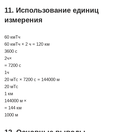
11. Использование единиц
измерения
60 кмΤч
60 кмΤч × 2 ч = 120 км
3600 с
2ч×
= 7200 с
1ч
20 мΤс × 7200 с = 144000 м
20 мΤс
1 км
144000 м ×
= 144 км
1000 м