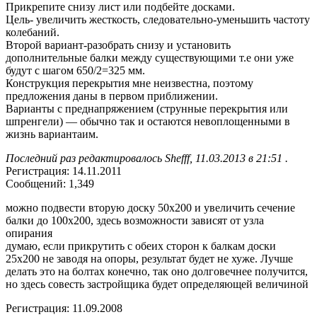
Прикрепите снизу лист или подбейте досками.
Цель- увеличить жесткость, следовательно-уменьшить частоту
колебаний.
Второй вариант-разобрать снизу и установить
дополнительные балки между существующими т.е они уже
будут с шагом 650/2=325 мм.
Конструкция перекрытия мне неизвестна, поэтому
предложения даны в первом приближении.
Варианты с преднапряжением (струнные перекрытия или
шпренгели) — обычно так и остаются невоплощенными в
жизнь вариантаим.
Последний раз редактировалось Shefff, 11.03.2013 в 21:51 .
Регистрация: 14.11.2011
Сообщений: 1,349
можно подвести вторую доску 50х200 и увеличить сечение
балки до 100х200, здесь возможности зависят от узла
опирания
думаю, если прикрутить с обеих сторон к балкам доски
25х200 не заводя на опоры, результат будет не хуже. Лучше
делать это на болтах конечно, так оно долговечнее получится,
но здесь совесть застройщика будет определяющей величиной
Регистрация: 11.09.2008