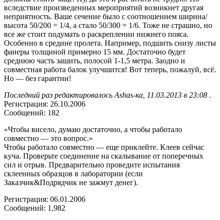
вследствие произведенных мероприятий возникнет другая
неприятность. Ваше сечение было с соотношением ширина/
высота 50/200 = 1/4, а стало 50/300 = 1/6. Тоже не страшно, но
все же стоит подумать о раскреплении нижнего пояса.
Особенно в средине пролета. Например, подшить снизу листы
фанеры толщиной примерно 15 мм. Достаточно будет
среднюю часть зашить, полосой 1-1,5 метра. Заодно и
совместная работа балок улучшится! Вот теперь, пожалуй, всё.
Но — без гарантии!
Последний раз редактировалось Аshаs-ка, 11.03.2013 в 23:08 .
Регистрация: 26.10.2006
Сообщений: 182
«Чтобы висело, думаю достаточно, а чтобы работало
совместно — это вопрос.»
Чтобы работало совместно — еще приклейте. Клеев сейчас
куча. Проверьте соединение на скалывание от поперечных
сил и отрыв. Предварительно проведите испытания
склеенных образцов в лаборатории (если
Заказчик&Подрядчик не зажмут денег).
Регистрация: 06.01.2006
Сообщений: 1,982