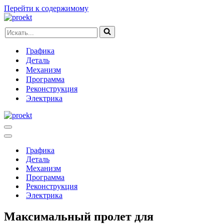
Перейти к содержимому
Искать...
Графика
Деталь
Механизм
Программа
Реконструкция
Электрика
Меню
навигации
Меню
навигации
Графика
Деталь
Механизм
Программа
Реконструкция
Электрика
Максимальный пролет для