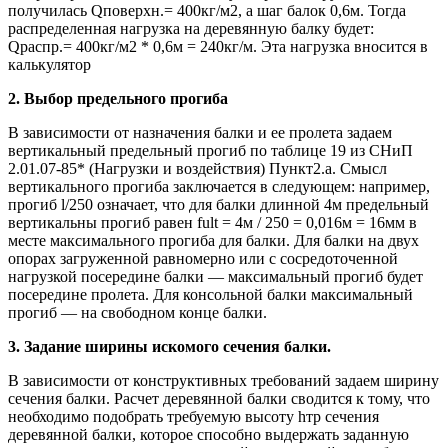
получилась Qповерхн.= 400кг/м2, а шаг балок 0,6м. Тогда
распределенная нагрузка на деревянную балку будет:
Qраспр.= 400кг/м2 * 0,6м = 240кг/м. Эта нагрузка вносится в
калькулятор
2. Выбор предельного прогиба
В зависимости от назначения балки и ее пролета задаем
вертикальный предельный прогиб по таблице 19 из СНиП
2.01.07-85* (Нагрузки и воздействия) Пункт2.а. Смысл
вертикального прогиба заключается в следующем: например,
прогиб l/250 означает, что для балки длинной 4м предельный
вертикальны прогиб равен fult = 4м / 250 = 0,016м = 16мм в
месте максимального прогиба для балки. Для балки на двух
опорах загруженной равномерно или с сосредоточенной
нагрузкой посередине балки — максимальный прогиб будет
посередине пролета. Для консольной балки максимальный
прогиб — на свободном конце балки.
3. Задание ширины искомого сечения балки.
В зависимости от конструктивных требований задаем ширину
сечения балки. Расчет деревянной балки сводится к тому, что
необходимо подобрать требуемую высоту hтр сечения
деревянной балки, которое способно выдержать заданную