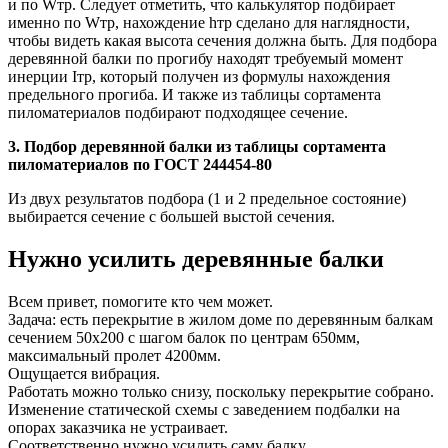
и по Wтр. Следует отметить, что калькулятор подбирает
именно по Wтр, нахождение hтр сделано для наглядности,
чтобы видеть какая высота сечения должна быть. Для подбора
деревянной балки по прогибу находят требуемый момент
инерции Iтр, который получен из формулы нахождения
предельного прогиба. И также из таблицы сортамента
пиломатериалов подбирают подходящее сечение.
3. Подбор деревянной балки из таблицы сортамента
пиломатериалов по ГОСТ 244454-80
Из двух результатов подбора (1 и 2 предельное состояние)
выбирается сечение с большей выстой сечения.
Нужно усилить деревянные балки
Всем привет, помогите кто чем может.
Задача: есть перекрытие в жилом доме по деревянным балкам
сечением 50х200 с шагом балок по центрам 650мм,
максимальный пролет 4200мм.
Ощущается вибрация.
Работать можно только снизу, поскольку перекрытие собрано.
Изменение статической схемы с заведением подбалки на
опорах заказчика не устраивает.
Соответственно нужно усилить саму балку.