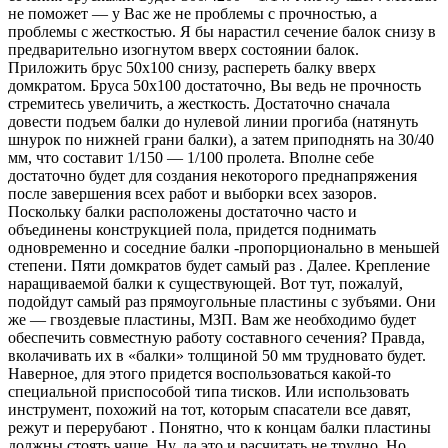
не поможет — у Вас же не проблемы с прочностью, а
проблемы с жесткостью. Я бы нарастил сечение балок снизу в
предварительно изогнутом вверх состоянии балок.
Приложить брус 50х100 снизу, распереть балку вверх
домкратом. Бруса 50х100 достаточно, Вы ведь не прочность
стремитесь увеличить, а жесткость. Достаточно сначала
довести подъем балки до нулевой линии прогиба (натянуть
шнурок по нижней грани балки), а затем приподнять на 30/40
мм, что составит 1/150 — 1/100 пролета. Вполне себе
достаточно будет для создания некоторого преднапряжения
после завершения всех работ и выборки всех зазоров.
Поскольку балки расположены достаточно часто и
объединены конструкцией пола, придется поднимать
одновременно и соседние балки -пропорционально в меньшей
степени. Пяти домкратов будет самый раз . Далее. Крепление
наращиваемой балки к существующей. Вот тут, пожалуй,
подойдут самый раз прямоугольные пластины с зубъями. Они
же — гвоздевые пластины, МЗП. Вам же необходимо будет
обеспечить совместную работу составного сечения? Правда,
вколачивать их в «балки» толщиной 50 мм трудновато будет.
Наверное, для этого придется воспользоваться какой-то
специальной приспособой типа тисков. Или использовать
инструмент, похожий на тот, которым спасатели все давят,
режут и перерубают . Понятно, что к концам балки пластины
должны стоять чаще. Ну, да это и расчитать не трудно. Но