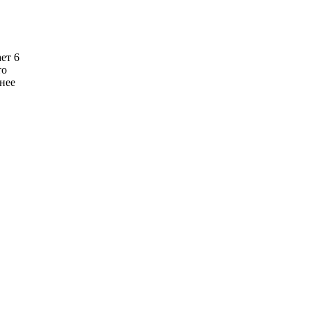
ет 6
то
нее