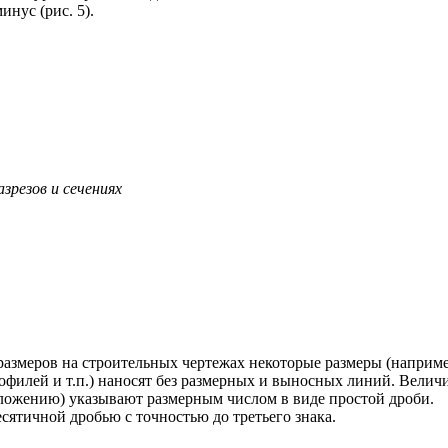
нус (рис. 5).
зрезов и сечениях
размеров на строительных чертежах некоторые размеры (наприме
филей и т.п.) наносят без размерных и выносных линий. Велич
заложению) указывают размерным числом в виде простой дроби.
сятичной дробью с точностью до третьего знака.