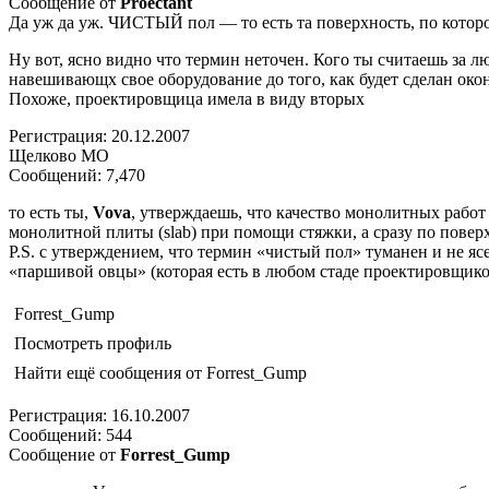
Сообщение от
Proectant
Да уж да уж. ЧИСТЫЙ пол — то есть та поверхность, по котор
Ну вот, ясно видно что термин неточен. Кого ты считаешь за 
навешивающх свое оборудование до того, как будет сделан ок
Похоже, проектировщица имела в виду вторых
Регистрация: 20.12.2007
Щелково МО
Сообщений: 7,470
то есть ты,
Vova
, утверждаешь, что качество монолитных рабо
монолитной плиты (slab) при помощи стяжки, а сразу по поверх
P.S. с утверждением, что термин «чистый пол» туманен и не яс
«паршивой овцы» (которая есть в любом стаде проектировщико
Forrest_Gump
Посмотреть профиль
Найти ещё сообщения от Forrest_Gump
Регистрация: 16.10.2007
Сообщений: 544
Сообщение от
Forrest_Gump