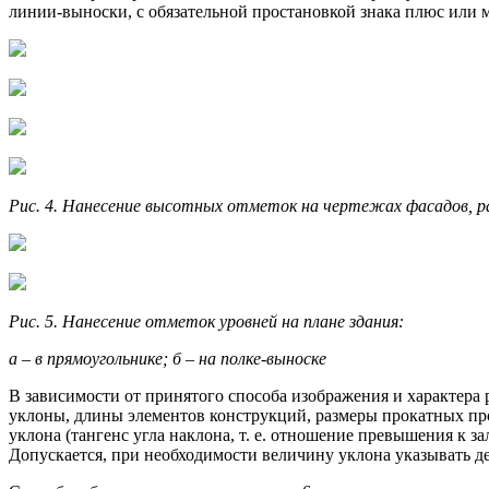
линии-выноски, с обязательной простановкой знака плюс или ми
Рис. 4. Нанесение высотных отметок на чертежах фасадов, ра
Рис. 5. Нанесение отметок уровней на плане здания:
а – в прямоугольнике; б – на полке-выноске
В зависимости от принятого способа изображения и характера 
уклоны, длины элементов конструкций, размеры прокатных про
уклона (тангенс угла наклона, т. е. отношение превышения к 
Допускается, при необходимости величину уклона указывать де