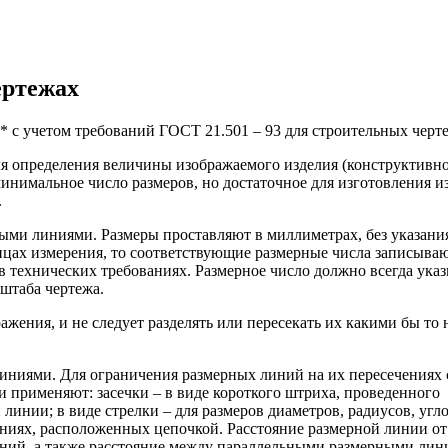
ертежах
8* с учетом требований ГОСТ 21.501 – 93 для строительных черт
ля определения величины изображаемого изделия (конструктивн
минимальное число размеров, но достаточное для изготовления и
.
ыми линиями. Размеры проставляют в миллиметрах, без указани
цах измерения, то соответствующие размерные числа записываю
 в технических требованиях. Размерное число должно всегда ука
штаба чертежа.
жения, и не следует разделять или пересекать их какими бы то 
ниями. Для ограничения размерных линий на их пересечениях 
применяют: засечки – в виде короткого штриха, проведенного
линии; в виде стрелки – для размеров диаметров, радиусов, угло
линиях, расположенных цепочкой. Расстояние размерной линии от
линий, а также расстояние между параллельными размерными ли