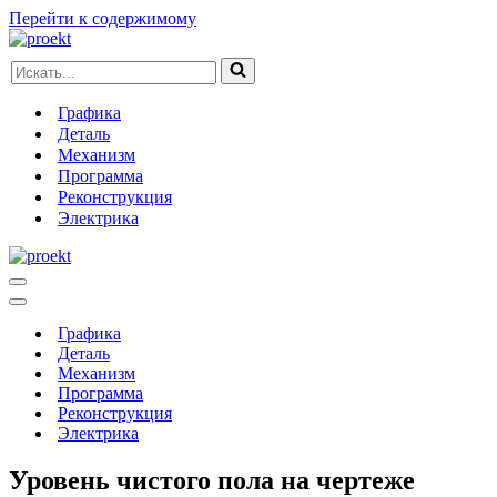
Перейти к содержимому
Искать...
Графика
Деталь
Механизм
Программа
Реконструкция
Электрика
Меню
навигации
Меню
навигации
Графика
Деталь
Механизм
Программа
Реконструкция
Электрика
Уровень чистого пола на чертеже