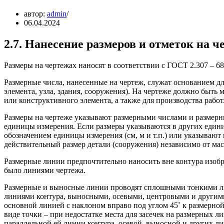
автор:
admin
06.04.2024
2.7. Нанесение размеров и отметок на ч
Размеры на чертежах наносят в соответствии с ГОСТ 2.307 – 6
Размерные числа, нанесенные на чертеж, служат основанием д
элемента, узла, здания, сооружения). На чертеже должно быть 
или конструктивного элемента, а также для производства работ
Размеры на чертеже указывают размерными числами и размерн
единицы измерения. Если размеры указываются в других едини
обозначением единицы измерения (см, м и т.п.) или указывают
действительный размер детали (сооружения) независимо от мас
Размерные линии предпочтительно наносить вне контура изобра
было линиями чертежа.
Размерные и выносные линии проводят сплошными тонкими ли
линиями контура, выносными, осевыми, центровыми и другими 
основной линией с наклоном вправо под углом 45˚ к размерной 
виде точки – при недостатке места для засечек на размерных 
параллельной ей линии контура, осевой, выносной и других 