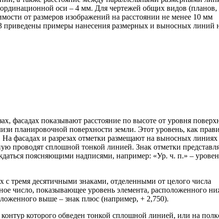
оординационной оси – 4 мм. Для чертежей общих видов (планов,
симости от размеров изображений на расстоянии не менее 10 мм
. 3 приведены примеры нанесения размерных и выносных линий 
зах, фасадах показывают расстояние по высоте от уровня поверх
лизи планировочной поверхности земли. Этот уровень, как прави
. На фасадах и разрезах отметки размещают на выносных линиях
ую проводят сплошной тонкой линией. Знак отметки представл
ождаться поясняющими надписями, например: «Ур. ч. п.» – уровен
х с тремя десятичными знаками, отделенными от целого числа
мерное число, показывающее уровень элемента, расположенного н
оложенного выше – знак плюс (например, + 2,750).
 контур которого обведен тонкой сплошной линией, или на полк