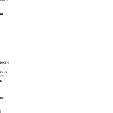
на
ности
ло,
 или
яет
ь
иже
е