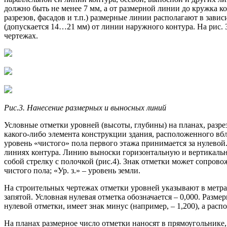
должно быть не менее 7 мм, а от размерной линии до кружка к
разрезов, фасадов и т.п.) размерные линии располагают в зави
(допускается 14…21 мм) от линии наружного контура. На рис
чертежах.
Рис.3. Нанесение размерных и выносных линий
Условные отметки уровней (высоты, глубины) на планах, разре
какого-либо элемента конструкции здания, расположенного вб
уровень «чистого» пола первого этажа принимается за нулевой
линиях контура. Линию выноски горизонтальную и вертикальн
собой стрелку с полочкой (рис.4). Знак отметки может сопров
чистого пола; «Ур. з.» – уровень земли.
На строительных чертежах отметки уровней указывают в метра
запятой. Условная нулевая отметка обозначается – 0,000. Раз
нулевой отметки, имеет знак минус (например, – 1,200), а расп
На планах размерное число отметки наносят в прямоугольнике,