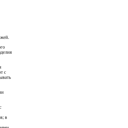
ежей.
ого
зделия
я
т с
зывать
ни
с
в; в
ниями