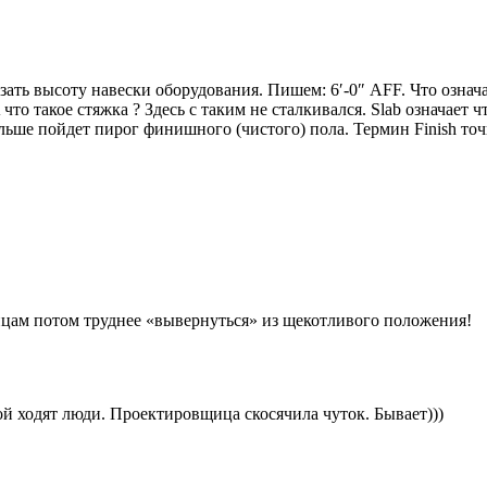
ать высоту навески оборудования. Пишем: 6′-0″ AFF. Что означа
 что такое стяжка ? Здесь с таким не сталкивался. Slab означает ч
льше пойдет пирог финишного (чистого) пола. Термин Finish точ
цам потом труднее «вывернуться» из щекотливого положения!
й ходят люди. Проектировщица скосячила чуток. Бывает)))