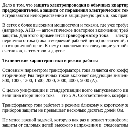
Дело в том, что
защита электропроводки в обычных кварти
предохранителей
, а
защита от поражения электрическим то
встраиваются непосредственно в защищаемую цепь и, как пра
В сетях с более высокими мощностями и токами, где уже требу
(например, АПВ — автоматическое повторное включение) требу
защиты. Для этого применяется
трансформатор тока
— электр
первичного тока (тока измеряемой рабочей цепи) до значений,
во вторничной цепи. К нему подключаются следующие устройст
счетчиков, ваттметров и другие.
Технические характеристики и режим работы
Основным параметром трансформатора тока является его коэфф
вторичному. Ряд первичных токов включает следующие значения: 5; 
800; 1000; 1200; 1500; 2000; 3000; 4000; 5000 (А).
С целью унификации и стандартизации всего выпускаемого из
величина вторичного тока — это 5 А. Соответственно, коэффиц
Трансформатор тока работает в режиме близкому к короткому 
приборов защиты не превышает несколько десятых долей Ом.
Не менее важной задачей, которую как раз и решает трансформ
защиты от силовых цепей высокого напряжения и, следователь