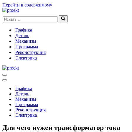
Перейти к содержимому
Искать...
Графика
Деталь
Механизм
Программа
Реконструкция
Электрика
Меню
навигации
Меню
навигации
Графика
Деталь
Механизм
Программа
Реконструкция
Электрика
Для чего нужен трансформатор тока