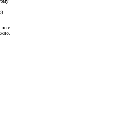
тому
ю)
 но и
ожно.