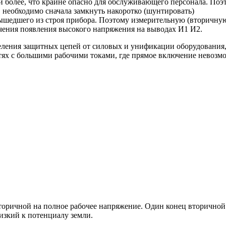
 более, что крайне опасно для обслуживающего персонала. Поэ
, необходимо сначала замкнуть накоротко (шунтировать)
вышедшего из строя прибора. Поэтому измерительную (вторичну
чения появления высокого напряжения на выводах И1 И2.
еления защитных цепей от силовых и унификации оборудования,
тях с большими рабочими токами, где прямое включение невозм
торичной на полное рабочее напряжение. Один конец вторичной
изкий к потенциалу земли.