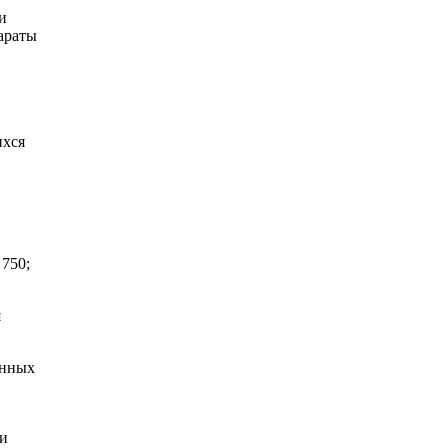
и
араты
ихся
 750;
я
енных
 и