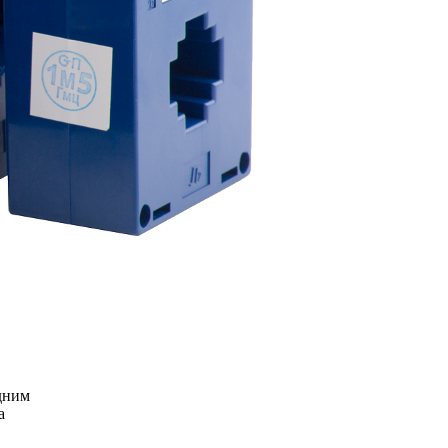
Одним
а