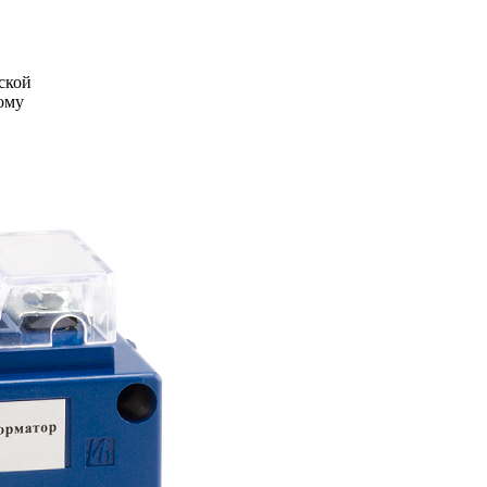
ской
ому