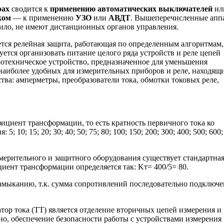
рах
сводится к
применению автоматических выключателей
ил
ком
— к применению
УЗО
или
АВДТ
. Вышеперечисленные апп
вило, не имеют дистанционных органов управления.
ется релейная защита, работающая по определенным алгоритмам,
ется организовать питание целого ряда устройств и реле цепей
отехническое устройство, предназначенное для уменьшения
 наиболее удобных для измерительных приборов и реле, находящ
ва: амперметры, преобразователи тока, обмотки токовых реле,
ициент трансформации, то есть кратность первичного тока ко
10; 15; 20; 30; 40; 50; 75; 80; 100; 150; 200; 300; 400; 500; 600;
мерительного и защитного оборудования существует стандартна
иент трансформации определяется так: Kт= 400/5= 80.
замыканию, т.к. сумма сопротивлений последовательно подключ
атор тока (ТТ) является отделение вторичных цепей измерения и
но, обеспечение безопасности работы с устройствами измерения