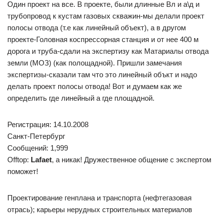
Один проект на все. В проекте, были длинные Вл и а\д и
трубопровод к кустам газовых скважин-мы делали проект
полосы отвода (т.е как линейный объект), а в другом
проекте-Головная коспрессорная станция и от нее 400 м
дорога и труба-сдали на экспертизу как Матариалы отвода
земли (МОЗ) (как полощадной). Пришли замечания
экспертизы-сказали там что это линейный объкт и надо
делать проект полосы отвода! Вот и думаем как же
определить где линейный а где площадной.
Регистрация: 14.10.2008
Санкт-Петербург
Сообщений: 1,999
Offtop:
Lafaet
, а никак! Дружественное общение с экспертом
поможет!
Проектирование генплана и транспорта (нефтегазовая
отрась); карьеры нерудных строительных материалов