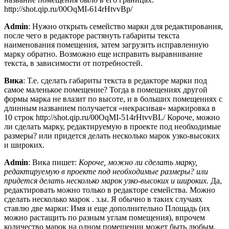
http://shot.qip.ru/00OqMI-614rHtvvBp/
Admin
: Нужно открыть семейство марки для редактирования,
после чего в редакторе растянуть габариты текста
наименования помещения, затем загрузить исправленную
марку обратно. Возможно еще исправить выравнивание
текста, в зависимости от потребностей.
Вика
: Т.е. сделать габариты текста в редакторе марки под
самое маленькое помещение? Тогда в помещениях другой
формы марка не влазит по высоте, и в больших помещениях с
длинным названием получается «некрасивая» маркировка в
10 строк http://shot.qip.ru/00OqMI-514rHtvvBL/ Короче, можно
ли сделать марку, редактируемую в проекте под необходимые
размеры? или придется делать несколько марок узко-высоких
и широких.
Admin
: Вика пишет:
Короче, можно ли сделать марку,
редактируемую в проекте под необходимые размеры? или
придется делать несколько марок узко-высоких и широких.
Да,
редактировать можно только в редакторе семейства. Можно
сделать несколько марок . з.ы. Я обычно в таких случаях
ставлю две марки: Имя и еще дополнительно Площадь (их
можно растащить по разным углам помещения), впрочем
количество марок на одном помещении может быть любым.