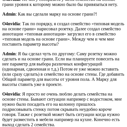
грани уровня к которому можно было бы привязаться нету.
Admin
: Как вы сделали марку на основе грани?!
O4nvidia
: Так по порядку, я создал семейство «типовая модель
на основе грани» нарисовал розетку. Далее создал семейство
аннотации «типовая аннотация» загрузил его в семейство
«типовая модель на основе грани». Между чем и чем мне
поставить параметр высоты?
Admin
: Я бы сделал чуть по другому: Саму розетку можно
сделать и на основе грани. Если вы планируете повесить на
нее параметр для выбора различных конфигураций
(одинарная, сдвоенная и т.д.) Потом ее уже можно вставить
(или сразу сделать) в семейство на основе стены. Где добавить
Общий параметр для высоты от уровня пола. А Марку для
высоты ставить уже в проекте.
O4nvidia
: Я просто не очень люблю делать семейства на
основе стены. Бывают ситуации например с водостоком, мне
нужно было посадить его на колонну пришлось
подрисовывать стенку потом скрывать неудобно короче
говоря. Также с розеткой может быть ситуации когда нужно
будет разместить в мебели например на кухне. Конечно есть
выход сделать 2 семейства.