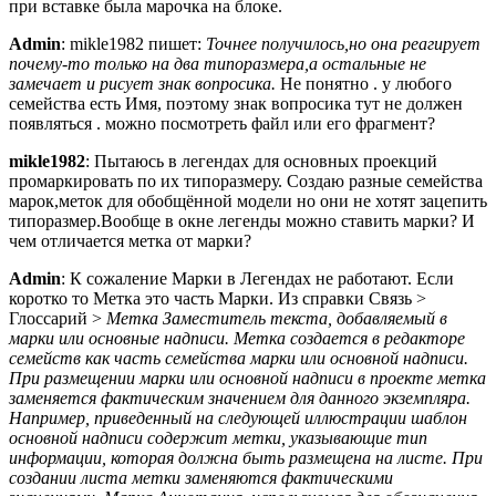
при вставке была марочка на блоке.
Admin
: mikle1982 пишет:
Точнее получилось,но она реагирует
почему-то только на два типоразмера,а остальные не
замечает и рисует знак вопросика.
Не понятно . у любого
семейства есть Имя, поэтому знак вопросика тут не должен
появляться . можно посмотреть файл или его фрагмент?
mikle1982
: Пытаюсь в легендах для основных проекций
промаркировать по их типоразмеру. Создаю разные семейства
марок,меток для обобщённой модели но они не хотят зацепить
типоразмер.Вообще в окне легенды можно ставить марки? И
чем отличается метка от марки?
Admin
: К сожаление Марки в Легендах не работают. Если
коротко то Метка это часть Марки. Из справки Связь >
Глоссарий >
Метка Заместитель текста, добавляемый в
марки или основные надписи. Метка создается в редакторе
семейств как часть семейства марки или основной надписи.
При размещении марки или основной надписи в проекте метка
заменяется фактическим значением для данного экземпляра.
Например, приведенный на следующей иллюстрации шаблон
основной надписи содержит метки, указывающие тип
информации, которая должна быть размещена на листе. При
создании листа метки заменяются фактическими