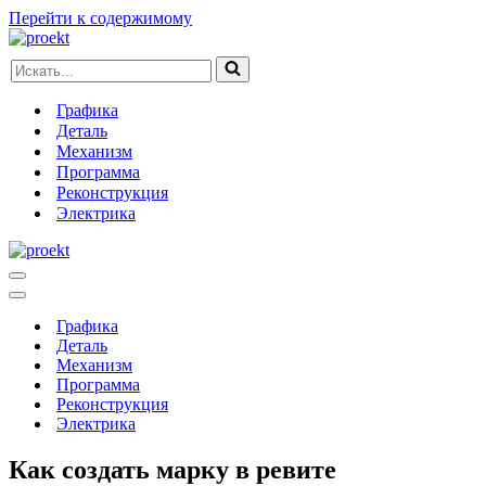
Перейти к содержимому
Искать...
Графика
Деталь
Механизм
Программа
Реконструкция
Электрика
Меню
навигации
Меню
навигации
Графика
Деталь
Механизм
Программа
Реконструкция
Электрика
Как создать марку в ревите