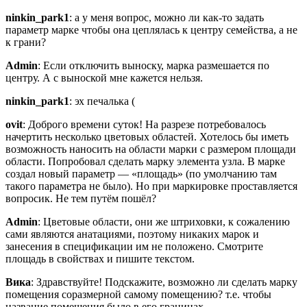
ninkin_park1
: а у меня вопрос, можно ли как-то задать
параметр марке чтобы она цеплялась к центру семейства, а не
к грани?
Admin
: Если отключить выноску, марка размешается по
центру. А с выноской мне кажется нельзя.
ninkin_park1
: эх печалька (
ovit
: Доброго времени суток! На разрезе потребовалось
начертить несколько цветовых областей. Хотелось бы иметь
возможность наносить на области марки с размером площади
области. Попробовал сделать марку элемента узла. В марке
создал новый параметр — «площадь» (по умолчанию там
такого параметра не было). Но при маркировке проставляется
вопросик. Не тем путём пошёл?
Admin
: Цветовые области, они же штриховки, к сожалению
сами являются анатациями, поэтому никаких марок и
занесения в спецификации им не положено. Смотрите
площадь в свойствах и пишите текстом.
Вика
: Здравствуйте! Подскажите, возможно ли сделать марку
помещения соразмерной самому помещению? т.е. чтобы
название помещения было в его границах.