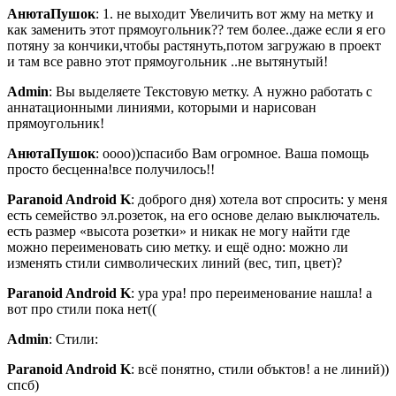
АнютаПушок
: 1. не выходит Увеличить вот жму на метку и
как заменить этот прямоугольник?? тем более..даже если я его
потяну за кончики,чтобы растянуть,потом загружаю в проект
и там все равно этот прямоугольник ..не вытянутый!
Admin
: Вы выделяете Текстовую метку. А нужно работать с
аннатационными линиями, которыми и нарисован
прямоугольник!
АнютаПушок
: оооо))спасибо Вам огромное. Ваша помощь
просто бесценна!все получилось!!
Paranoid Android K
: доброго дня) хотела вот спросить: у меня
есть семейство эл.розеток, на его основе делаю выключатель.
есть размер «высота розетки» и никак не могу найти где
можно переименовать сию метку. и ещё одно: можно ли
изменять стили символических линий (вес, тип, цвет)?
Paranoid Android K
: ура ура! про переименование нашла! а
вот про стили пока нет((
Admin
: Стили:
Paranoid Android K
: всё понятно, стили объктов! а не линий))
спсб)