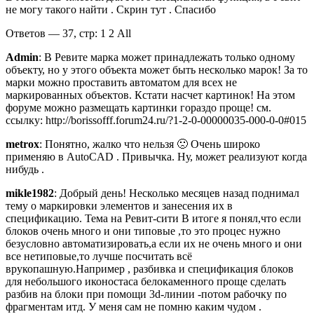
не могу такого найти . Скрин тут . Спасибо
Ответов — 37, стр: 1 2 All
Admin
: В Ревите марка может принадлежать только одному
объекту, но у этого объекта может быть несколько марок! За то
марки можно проставить автоматом для всех не
маркированных объектов. Кстати насчет картинок! На этом
форуме можно размещать картинки гораздо проще! см.
ссылку: http://borissofff.forum24.ru/?1-2-0-00000035-000-0-0#015
metrox
: Понятно, жалко что нельзя 🙁 Очень широко
применяю в AutoCAD . Привычка. Ну, может реализуют когда
нибудь .
mikle1982
: Добрый день! Несколько месяцев назад поднимал
тему о маркировки элементов и занесения их в
спецификацию. Тема на Ревит-сити В итоге я понял,что если
блоков очень много и они типовые ,то это процес нужно
безусловно автоматизировать,а если их не очень много и они
все нетиповые,то лучше посчитать всё
врукопашную.Например , разбивка и спецификация блоков
для небольшого иконостаса белокаменного проще сделать
разбив на блоки при помощи 3d-линии -потом рабочку по
фрагментам итд. У меня сам не помню каким чудом .