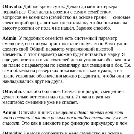
O4nvidia
: Доброе время суток. Делаю дизайн интерьера
первый раз. Стал делать розетки с самим семейством
вопросов не возникло (семейство на основе грани — силовые
электроприборы), а вот как сделать марку чтобы показывала
высоту розетки от пола я не нашёл. Заранее спасибо.
Admin
: У подобных семейств есть системный параметр
смещение, его никуда пристроить не получается. Вам нужно
сделать свой Общий параметр управляющий высотой
элемента. И этот параметр можно будет вставить в марку. Я
еще для розеток и выключателей делал условные обозначения
на плане с параметром по экземпляру, для смещения в бок. Т.е.
сами объемы на развертках показываются как нужно, а на
плане условные обозначения можно раздвигать, чтобы они не
накладывались друг на друга.
O4nvidia
: Спасибо большое. Сейчас попробую, смещение я
делал только вот если надо сделать 2 плана в разных
масштабах смещение уже не спасает.
Admin
: O4nvidia пишет:
смещение я делал только вот если
надо сделать 2 плана в разных масштабах смещение уже не
спасает.
Это как в анекдоте про финскую циркулярку и лом.
O4nvidia
: Не могу сообразить у меня семейство на основе