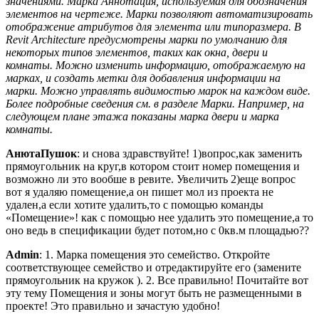
значениями. Марка Аннотация, используемая для обозначения
элементов на чертеже. Марки позволяют автоматизировать
отображение атрибутов для элемента или типоразмера. В
Revit Architecture предусмотрены марки по умолчанию для
некоторых типов элементов, таких как окна, двери и
комнаты. Можно изменить информацию, отображаемую на
марках, и создать метки для добавления информации на
марки. Можно управлять видимостью марок на каждом виде.
Более подробные сведения см. в разделе Марки. Например, на
следующем плане этажа показаны марка двери и марка
комнаты.
АнютаПушок
: и снова здравствуйте! 1)вопрос,как заменить
прямоугольник на круг,в котором стоит номер помещения и
возможно ли это вообше в ревите. Увеличить 2)еще вопрос
вот я удаляю помещение,а он пишет мол из проекта не
удален,а если хотите удалить,то с помощью команды
«Помещение»! как с помощью нее удалить это помещение,а то
оно ведь в спецификации будет потом,но с 0кв.м площадью??
Admin
: 1. Марка помещения это семейство. Откройте
соответствующее семейство и отредактируйте его (замените
прямоугольник на кружок ). 2. Все правильно! Почитайте вот
эту тему Помещения и зоны могут быть не размещенными в
проекте! Это правильно и зачастую удобно!