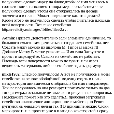
получилось сделать марку на блоке,чтобы её имя менялось в
соответствии с названием типоразмера в семействе,но не
получилось сделать,чтобы она отображалась на фасаде
элемента и в плане .Может подскажите как это сделать?
Кроме этого не получилось сделать чтобы считалась площадь
всей поверхности. Вот такое семейство
http://revitcity.ru/images/fbfiles/files/2.rvt
Admin
: Привет! Действительно если элементы единичные, то
большого смысла заморачиваться с созданием семейства, нет.
Создать марку можно из шаблона M_Типовая марка.rft
Добавьте Метку В метке укажите — Имя типа Загрузите в
проект и маркируйте. Ссылка на семейство не работает.
Площадь всей поверхности можно получить или через
ведомость материалов, либо в семействе задать формулу.
mikle1982
: Спасибо,получилось! А вот не получилось в моём
семействе на основе обобщённой модели,создать в плане
метку,которая динамически отображала бы имя типоразмера.
Точнее получилось,но она реагирует почему-то только на два
типоразмера,а остальные не замечает и рисует знак вопросика.
Подскажите пож-та как это сделать.Я пробовал загружатьв
семейство аналогичное анотационное семейство,но Ревит
ругнулся на меня,мол нельзя так !! В принципе можно блоки
маркировать и в проекте уже в плане,но хочется,чтобы сразу