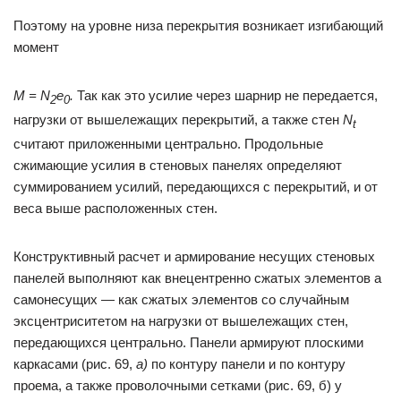
Поэтому на уровне низа перекрытия возникает изгибающий
момент
М = N
e
.
Так как это усилие через шарнир не передается,
2
0
нагрузки от вышележащих перекрытий, а также стен
N
t
считают приложенными центрально. Продольные
сжимающие усилия в стеновых панелях определяют
суммированием усилий, передающихся с перекрытий, и от
веса выше расположенных стен.
Конструктивный расчет и армирование несущих стеновых
панелей выполняют как внецентренно сжатых элементов а
самонесущих — как сжатых элементов со случайным
эксцентриситетом на нагрузки от вышележащих стен,
передающихся центрально. Панели армируют плоскими
каркасами (рис. 69,
а)
по контуру панели и по контуру
проема, а также проволочными сетками (рис. 69, б) у