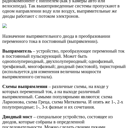
радиокомпонент с ниппелем (как у камеры авто или
велосипеда). Так вышеприведенные системы пропускают в
одном направлении воду или воздух, выпрямительные же
диоды работают с потоком электронов.
Назначение выпрямительного диода в преобразовании
переменного тока в постоянный (выпрямлении).
Выпрямитель
– устройство, преобразующее переменный ток
в постоянный пульсирующий. Может быть
однополупериодный, двухполупериодный; однофазный,
трехфазный, многофазный; диодный (мостовой), тиристорный
(используется для изменения величины мощности
выпрямленного сигнала).
Схемы выпрямления
– различные схемы, на входе у
которых переменный ток, а на выходе различный
выпрямленный. Самыми популярными являются: схема
Ларионова, схема Греца, схема Миткевича. И опять же 1-, 2-х
полупериодные; 1-, 3-х фазные и их сочетания.
Диодный мост
– специальное устройство, состоящее из
диодов, которые собраны в определенной
последовательности. Можно сделать своими руками,