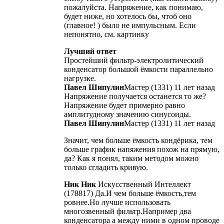
пожалуйста. Напряжение, как понимаю,
будет ниже, но хотелось бы, чтоб оно
(главное! ) было не импульсным. Если
непонятно, см. картинку
Лучший ответ
Простейший фильтр-электролитический
конденсатор большой ёмкости параллельно
нагрузке.
Павел Шипулин
Мастер (1331) 11 лет назад
Напряжение получается останется то же?
Напряжение будет примерно равно
амплитудному значению синусоиды.
Павел Шипулин
Мастер (1331) 11 лет назад
Значит, чем больше ёмкость кондёрика, тем
больше график напяжения похож на прямую,
да? Как я понял, таким методом можно
только сгладить кривую.
Ник Ник
Искусственный Интеллект
(178817) Да.И чем больше ёмкость,тем
ровнее.Но лучше использовать
многозвенный фильтр.Например два
конденсатора а между ними в одном проводе