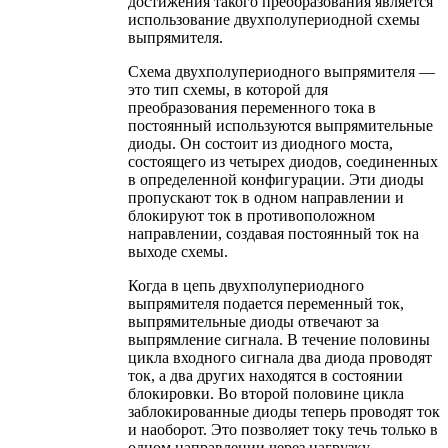
достижения такого преобразования является
использование двухполупериодной схемы
выпрямителя.
Схема двухполупериодного выпрямителя —
это тип схемы, в которой для
преобразования переменного тока в
постоянный используются выпрямительные
диоды. Он состоит из диодного моста,
состоящего из четырех диодов, соединенных
в определенной конфигурации. Эти диоды
пропускают ток в одном направлении и
блокируют ток в противоположном
направлении, создавая постоянный ток на
выходе схемы.
Когда в цепь двухполупериодного
выпрямителя подается переменный ток,
выпрямительные диоды отвечают за
выпрямление сигнала. В течение половины
цикла входного сигнала два диода проводят
ток, а два других находятся в состоянии
блокировки. Во второй половине цикла
заблокированные диоды теперь проводят ток
и наоборот. Это позволяет току течь только в
одном направлении через нагрузку,