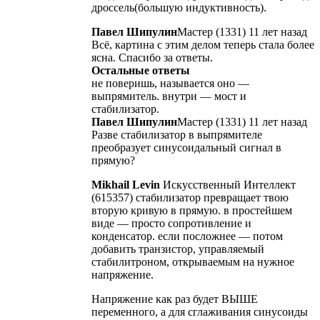
дроссель(большую индуктивность).
Павел Шипулин
Мастер (1331) 11 лет назад
Всё, картина с этим делом теперь стала более
ясна. Спасибо за ответы.
Остальные ответы
не поверишь, называется оно —
выпрямитель. внутри — мост и
стабилизатор.
Павел Шипулин
Мастер (1331) 11 лет назад
Разве стабилизатор в выпрямителе
преобразует синусоидальный сигнал в
прямую?
Mikhail Levin
Искусственный Интеллект
(615357) стабилизатор превращает твою
вторую кривую в прямую. в простейшем
виде — просто сопротивление и
конденсатор. если посложнее — потом
добавить транзистор, управляемый
стабилитроном, открываемым на нужное
напряжение.
Напряжение как раз будет ВЫШЕ
переменного, а для сглаживания синусоиды