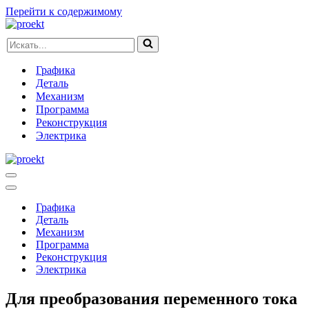
Перейти к содержимому
Искать...
Графика
Деталь
Механизм
Программа
Реконструкция
Электрика
Меню
навигации
Меню
навигации
Графика
Деталь
Механизм
Программа
Реконструкция
Электрика
Для преобразования переменного тока