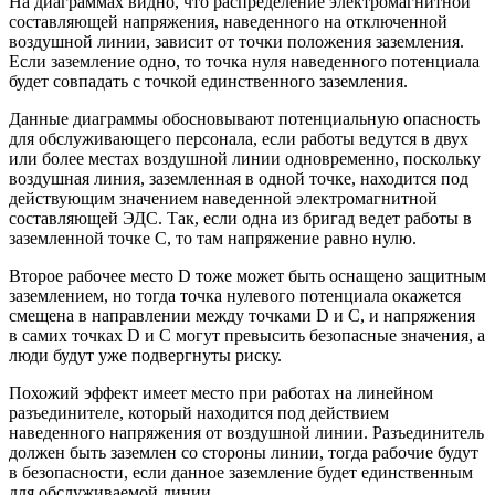
На диаграммах видно, что распределение электромагнитной
составляющей напряжения, наведенного на отключенной
воздушной линии, зависит от точки положения заземления.
Если заземление одно, то точка нуля наведенного потенциала
будет совпадать с точкой единственного заземления.
Данные диаграммы обосновывают потенциальную опасность
для обслуживающего персонала, если работы ведутся в двух
или более местах воздушной линии одновременно, поскольку
воздушная линия, заземленная в одной точке, находится под
действующим значением наведенной электромагнитной
составляющей ЭДС. Так, если одна из бригад ведет работы в
заземленной точке С, то там напряжение равно нулю.
Второе рабочее место D тоже может быть оснащено защитным
заземлением, но тогда точка нулевого потенциала окажется
смещена в направлении между точками D и C, и напряжения
в самих точках D и C могут превысить безопасные значения, а
люди будут уже подвергнуты риску.
Похожий эффект имеет место при работах на линейном
разъединителе, который находится под действием
наведенного напряжения от воздушной линии. Разъединитель
должен быть заземлен со стороны линии, тогда рабочие будут
в безопасности, если данное заземление будет единственным
для обслуживаемой линии.