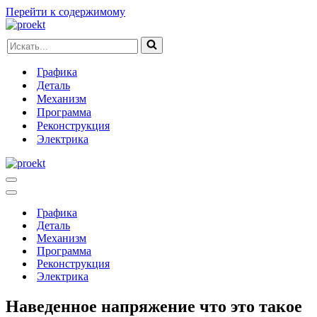
Перейти к содержимому
Искать...
Графика
Деталь
Механизм
Программа
Реконструкция
Электрика
Меню
навигации
Меню
навигации
Графика
Деталь
Механизм
Программа
Реконструкция
Электрика
Наведенное напряжение что это такое