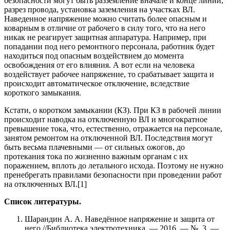
безопасности могут быть разземление вначале и конце линии,
разрез провода, установка заземления на участках ВЛ.
Наведенное напряжение можно считать более опасным и
коварным в отличие от рабочего в силу того, что на него
никак не реагирует защитная аппаратура. Например, при
попадании под него ремонтного персонала, работник будет
находиться под опасным воздействием до момента
освобождения от его влияния. А вот если на человека
воздействует рабочее напряжение, то срабатывает защита и
происходит автоматическое отключение, вследствие
короткого замыкания.
Кстати, о коротком замыкании (КЗ). При КЗ в рабочей линии
происходит наводка на отключенную ВЛ и многократное
превышение тока, что, естественно, отражается на персонале,
занятом ремонтом на отключенной ВЛ. Последствия могут
быть весьма плачевными — от сильных ожогов, до
протекания тока по жизненно важным органам с их
поражением, вплоть до летального исхода. Поэтому не нужно
пренебрегать правилами безопасности при проведении работ
на отключенных ВЛ.[1]
Список литературы.
Шарандин А. А. Наведённое напряжение и защита от
него //Библиотека электротехника. — 2016. — №. 3. —