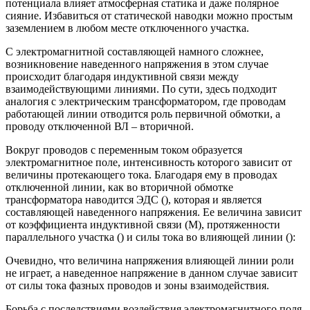
потенциала влияет атмосферная статика и даже полярное
сияние. Избавиться от статической наводки можно простым
заземлением в любом месте отключенного участка.
С электромагнитной составляющей намного сложнее,
возникновение наведенного напряжения в этом случае
происходит благодаря индуктивной связи между
взаимодействующими линиями. По сути, здесь подходит
аналогия с электрическим трансформатором, где проводам
работающей линии отводится роль первичной обмотки, а
проводу отключенной ВЛ – вторичной.
Вокруг проводов с переменным током образуется
электромагнитное поле, интенсивность которого зависит от
величины протекающего тока. Благодаря ему в проводах
отключенной линии, как во вторичной обмотке
трансформатора наводится ЭДС (), которая и является
составляющей наведенного напряжения. Ее величина зависит
от коэффициента индуктивной связи (M), протяженности
параллельного участка () и силы тока во влияющей линии ():
Очевидно, что величина напряжения влияющей линии роли
не играет, а наведенное напряжение в данном случае зависит
от силы тока фазных проводов и зоны взаимодействия.
Борьба с последствиями воздействия электромагнитного поля