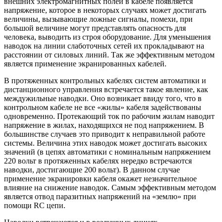
внешних электромагнитных полей в кабеле появляется
напряжение, которое в некоторых случаях может достигать
величины, вызывающие ложные сигналы, помехи, при
большой величине могут представлять опасность для
человека, выводить из строя оборудование. Для уменьшения
наводок на линии слаботочных сетей их прокладывают на
расстоянии от силовых линий. Так же эффективным методом
является применение экранированных кабелей.
В протяженных контрольных кабелях систем автоматики и
дистанционного управления встречается такое явление, как
междужильные наводки. Оно возникает ввиду того, что в
контрольном кабеле не все «жилы» кабеля задействованы
одновременно. Протекающий ток по рабочим жилам наводит
напряжение в жилах, находящихся не под напряжением. В
большинстве случаев это приводит к неправильной работе
системы. Величина этих наводок может достигать высоких
значений (в цепях автоматики с номинальным напряжением
220 вольт в протяженных кабелях нередко встречаются
наводки, достигающие 200 вольт). В данном случае
применение экранировки кабеля окажет незначительное
влияние на снижение наводок. Самым эффективным методом
является отвод паразитных напряжений на «землю» при
помощи RC цепи.