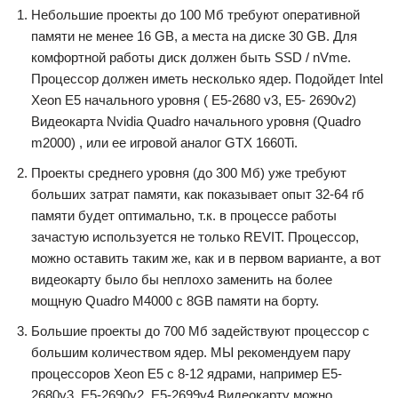
Небольшие проекты до 100 Мб требуют оперативной
памяти не менее 16 GB, а места на диске 30 GB. Для
комфортной работы диск должен быть SSD / nVme.
Процессор должен иметь несколько ядер. Подойдет Intel
Xeon E5 начального уровня ( E5-2680 v3, E5- 2690v2)
Видеокарта Nvidia Quadro начального уровня (Quadro
m2000) , или ее игровой аналог GTX 1660Ti.
Проекты среднего уровня (до 300 Мб) уже требуют
больших затрат памяти, как показывает опыт 32-64 гб
памяти будет оптимально, т.к. в процессе работы
зачастую используется не только REVIT. Процессор,
можно оставить таким же, как и в первом варианте, а вот
видеокарту было бы неплохо заменить на более
мощную Quadro M4000 c 8GB памяти на борту.
Большие проекты до 700 Мб задействуют процессор с
большим количеством ядер. МЫ рекомендуем пару
процессоров Xeon E5 с 8-12 ядрами, например E5-
2680v3, E5-2690v2, E5-2699v4 Видеокарту можно