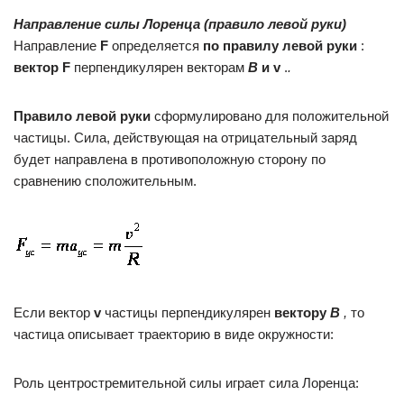
Направление силы Лоренца (правило левой руки)
Направление
F
определяется
по правилу левой руки
:
вектор F
перпендикулярен векторам
В
и v
.
.
Правило левой руки
сформулировано для положительной
частицы. Сила, действующая на отрицательный заряд
будет направлена в противоположную сторону по
сравнению сположительным.
Если вектор
v
частицы перпендикулярен
вектору
В
,
то
частица описывает траекторию в виде окружности:
Роль центростремительной силы играет сила Лоренца: