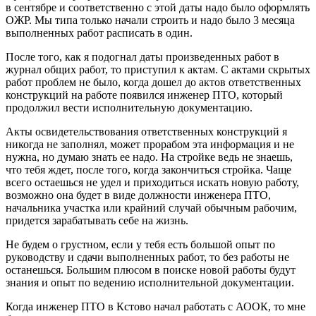
в сентябре и соответственно с этой даты надо было оформлять
ОЖР. Мы типа только начали строить и надо было 3 месяца
выполненных работ расписать в один.
После того, как я подогнал даты произведенных работ в
журнал общих работ, то приступил к актам. С актами скрытых
работ проблем не было, когда дошел до актов ответственных
конструкций на работе появился инженер ПТО, который
продолжил вести исполнительную документацию.
Акты освидетельствования ответственных конструкций я
никогда не заполнял, может прорабом эта информация и не
нужна, но думаю знать ее надо. На стройке ведь не знаешь,
что тебя ждет, после того, когда закончиться стройка. Чаще
всего остаешься не удел и приходиться искать новую работу,
возможно она будет в виде должности инженера ПТО,
начальника участка или крайний случай обычным рабочим,
придется зарабатывать себе на жизнь.
Не будем о грустном, если у тебя есть большой опыт по
руководству и сдачи выполненных работ, то без работы не
останешься. Большим плюсом в поиске новой работы будут
знания и опыт по ведению исполнительной документации.
Когда инженер ПТО в Кстово начал работать с АООК, то мне