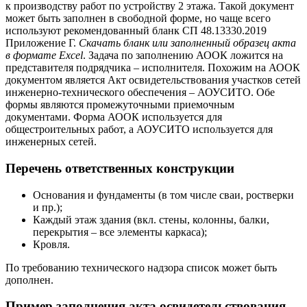
к производству работ по устройству 2 этажа. Такой документ
может быть заполнен в свободной форме, но чаще всего
используют рекомендованный бланк СП 48.13330.2019
Приложение Г.
Скачать бланк или заполненный образец акта
в формате Excel
. Задача по заполнению АООК ложится на
представителя подрядчика – исполнителя. Похожим на АООК
документом является Акт освидетельствования участков сетей
инженерно-технического обеспечения – АОУСИТО. Обе
формы являются промежуточными приемочным
документами. Форма АООК используется для
общестроительных работ, а АОУСИТО используется для
инженерных сетей.
Перечень ответственных конструкции
Основания и фундаменты (в том числе сваи, ростверки
и пр.);
Каждый этаж здания (вкл. стены, колонны, балки,
перекрытия – все элементы каркаса);
Кровля.
По требованию технического надзора список может быть
дополнен.
Пример заполнения акта освидетельствования