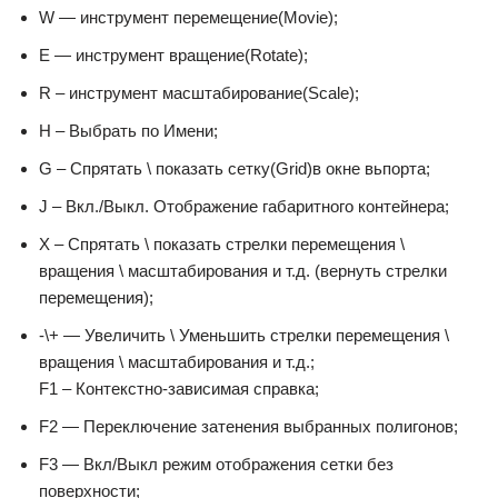
W — инструмент перемещение(Movie);
E — инструмент вращение(Rotate);
R – инструмент масштабирование(Scale);
H – Выбрать по Имени;
G – Спрятать \ показать сетку(Grid)в окне вьпорта;
J – Вкл./Выкл. Отображение габаритного контейнера;
X – Спрятать \ показать стрелки перемещения \
вращения \ масштабирования и т.д. (вернуть стрелки
перемещения);
-\+ — Увеличить \ Уменьшить стрелки перемещения \
вращения \ масштабирования и т.д.;
F1 – Контекстно-зависимая справка;
F2 — Переключение затенения выбранных полигонов;
F3 — Вкл/Выкл режим отображения сетки без
поверхности;