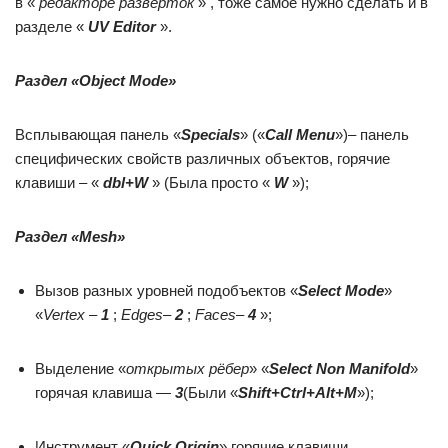
в «
редакторе развёрток
» , тоже самое нужно сделать и в
разделе «
UV Editor
».
Раздел «Object Mode»
Всплывающая панель «
Specials
» («
Call Menu
»)– панель
специфических свойств различных объектов, горячие
клавиши – «
dbl+W
» (Была просто «
W
»);
Раздел «Mesh»
Вызов разных уровней подобъектов «
Select Mode
»
«
Vertex
–
1
;
Edges
–
2
;
Faces
–
4
»;
Выделение «
открытых рёбер
» «
Select Non Manifold
»
горячая клавиша —
3
(Были «
Shift+Ctrl+Alt+M
»);
Инструмент «
Quick Origin
» горячие клавиши