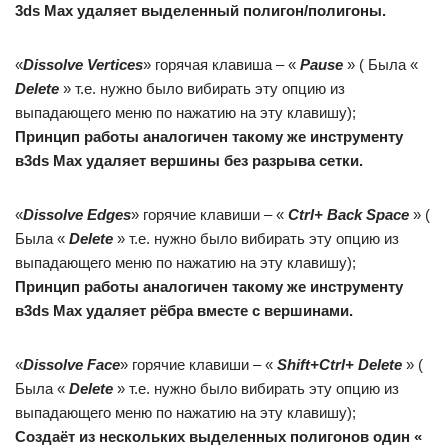
3ds Max удаляет выделенный полигон/полигоны.
«
Dissolve Vertices
» горячая клавиша – «
Pause
» ( Была «
Delete
» т.е. нужно было вибирать эту опцию из
выпадающего меню по нажатию на эту клавишу);
Принцип работы аналогичен такому же инструменту
в3ds Max удаляет вершины без разрыва сетки.
«
Dissolve Edges
» горячие клавиши – «
Ctrl+ Back Space
» (
Была «
Delete
» т.е. нужно было вибирать эту опцию из
выпадающего меню по нажатию на эту клавишу);
Принцип работы аналогичен такому же инструменту
в3ds Max удаляет рёбра вместе с вершинами.
«
Dissolve Face
» горячие клавиши – «
Shift+Ctrl+ Delete
» (
Была «
Delete
» т.е. нужно было вибирать эту опцию из
выпадающего меню по нажатию на эту клавишу);
Создаёт из нескольких выделенных полигонов один «