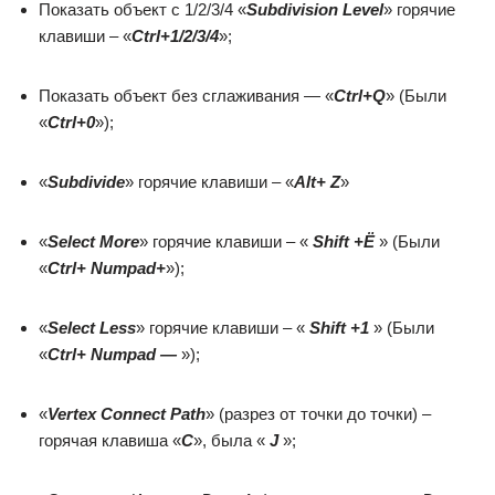
Показать объект с 1/2/3/4 «
Subdivision Level
» горячие
клавиши – «
Ctrl+1/2/3/4
»;
Показать объект без сглаживания — «
Ctrl+Q
» (Были
«
Ctrl+0
»);
«
Subdivide
» горячие клавиши – «
Alt+ Z
»
«
Select More
» горячие клавиши – «
Shift +Ё
» (Были
«
Ctrl+ Numpad+
»);
«
Select Less
» горячие клавиши – «
Shift +1
» (Были
«
Ctrl+ Numpad —
»);
«
Vertex Connect Path
» (разрез от точки до точки) –
горячая клавиша «
С
», была «
J
»;