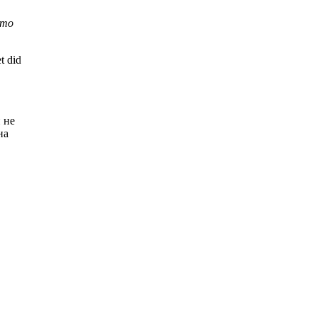
кто
t did
 не
на