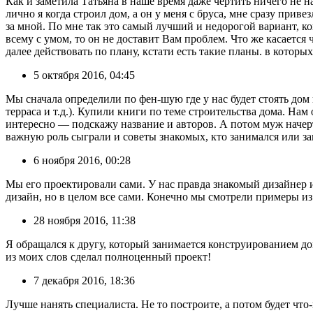
Как и заметила Татьяна в наше время даже чертить ничего не н
лично я когда строил дом, а он у меня с бруса, мне сразу привез
за мной. По мне так это самый лучший и недорогой вариант, ко
всему с умом, то он не доставит Вам проблем. Что же касается 
далее действовать по плану, кстати есть такие планы. в которых
5 октября 2016, 04:45
Мы сначала определили по фен-шую где у нас будет стоять дом н
терраса и т.д.). Купили книги по теме строительства дома. Н
интересно — подскажу название и авторов. А потом муж начер
важную роль сыграли и советы знакомых, кто занимался или за
6 ноября 2016, 00:28
Мы его проектировали сами. У нас правда знакомый дизайнер 
дизайн, но в целом все сами. Конечно мы смотрели примеры из 
28 ноября 2016, 11:38
Я обращался к другу, который занимается конструированием дом
из моих слов сделал полноценный проект!
7 декабря 2016, 18:36
Лучше нанять специалиста. Не то построите, а потом будет что-н