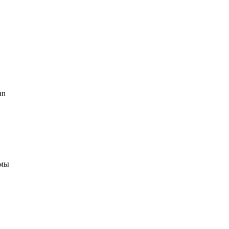
an
 мы