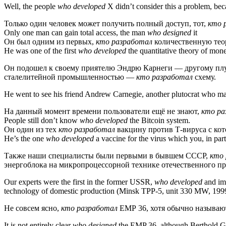
Well, the people
who developed
X didn’t consider this a problem, becau
Только один человек может получить полный доступ, тот,
кто 
Only one man can gain total access, the man
who designed
it
Он был одним из первых,
кто разработал
количественную тео
He was one of the first
who developed
the quantitative theory of mone
Он подошел к своему приятелю Эндрю Карнеги — другому плу
сталелитейной промышленностью —
кто разработал
схему.
He went to see his friend Andrew Carnegie, another plutocrat who ma
На данный момент времени пользователи ещё не знают,
кто ра
People still don’t know
who developed
the Bitcoin system.
Он один из тех
кто разработал
вакцину против Т-вируса с кото
He’s the one
who developed
a vaccine for the virus which you, in parti
Также наши специалисты были первыми в бывшем СССР,
кто 
энергоблока на микропроцессорной технике отечественного пр
Our experts were the first in the former USSR,
who developed
and imp
technology of domestic production (Minsk TPP-5, unit 330 MW, 1999
Не совсем ясно,
кто разработал
ЕМР 36, хотя обычно называют
It is not entirely clear
who designed
the EMP 36, although Berthold Gei