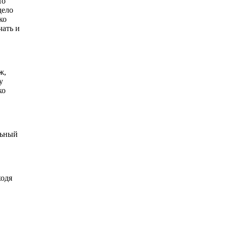
Но
дело
ко
чать и
ж,
у
ко
льный
ходя