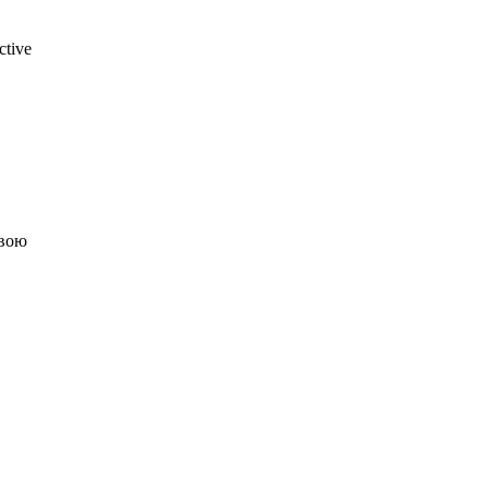
ctive
свою