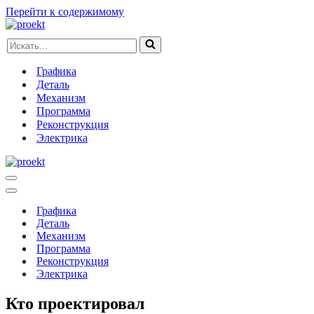
Перейти к содержимому
Искать...
Графика
Деталь
Механизм
Программа
Реконструкция
Электрика
Меню
навигации
Меню
навигации
Графика
Деталь
Механизм
Программа
Реконструкция
Электрика
Кто проектировал