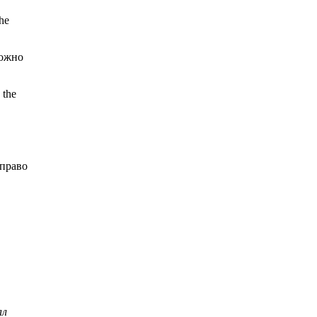
he
можно
 the
 право
ал