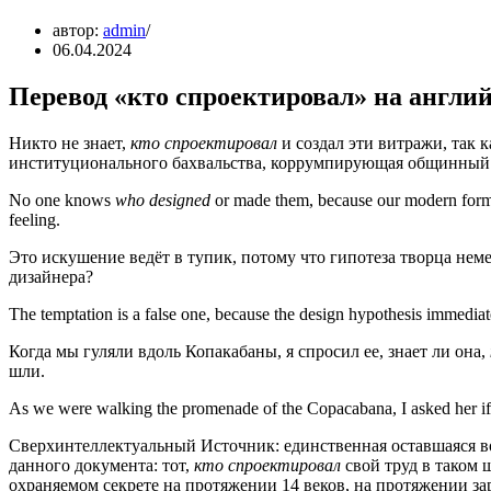
автор:
admin
06.04.2024
Перевод «кто спроектировал» на англи
Никто не знает,
кто спроектировал
и создал эти витражи, так 
институционального бахвальства, коррумпирующая общинный 
No one knows
who designed
or made them, because our modern form of
feeling.
Это искушение ведёт в тупик, потому что гипотеза творца не
дизайнера?
The temptation is a false one, because the design hypothesis immediat
Когда мы гуляли вдоль Копакабаны, я спросил ее, знает ли она,
шли.
As we were walking the promenade of the Copacabana, I asked her 
Сверхинтеллектуальный Источник: единственная оставшаяся в
данного документа: тот,
кто спроектировал
свой труд в таком 
охраняемом секрете на протяжении 14 веков, на протяжении за