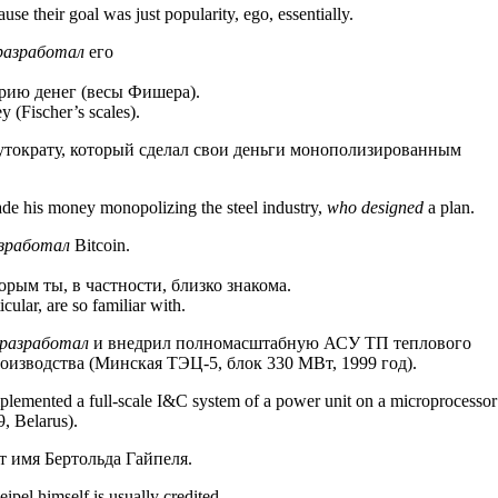
se their goal was just popularity, ego, essentially.
разработал
его
рию денег (весы Фишера).
y (Fischer’s scales).
тократу, который сделал свои деньги монополизированным
de his money monopolizing the steel industry,
who designed
a plan.
зработал
Bitcoin.
рым ты, в частности, близко знакома.
cular, are so familiar with.
разработал
и внедрил полномасштабную АСУ ТП теплового
оизводства (Минская ТЭЦ-5, блок 330 МВт, 1999 год).
lemented a full-scale I&C system of a power unit on a microprocessor
, Belarus).
 имя Бертольда Гайпеля.
pel himself is usually credited.