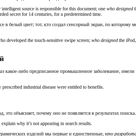
r intelligent source is responsible for this document; one
who designed
t
ded secret for 14 centuries, for a predetermined time.
е в белый цвет; тот, кто создал сенсорный экран, по которому 
ho developed the touch-sensitive swipe screen;
who designed
the iPod,
ий
ал
какое-либо предписанное промышленное заболевание, имели
 prescribed industrial disease were entitled to benefits.
д, это объясняет, почему оно не появляется в результатах поиска.
 explain why it’s not appearing in search results.
керамических изделий мы первые и единственные,
кто разработ