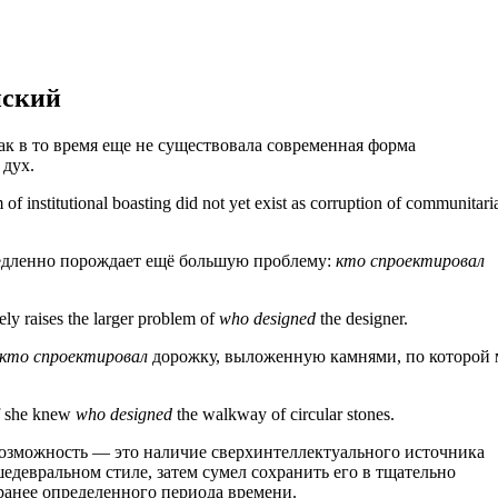
йский
как в то время еще не существовала современная форма
дух.
 institutional boasting did not yet exist as corruption of communitari
медленно порождает ещё большую проблему:
кто спроектировал
ely raises the larger problem of
who designed
the designer.
кто спроектировал
дорожку, выложенную камнями, по которой
if she knew
who designed
the walkway of circular stones.
озможность — это наличие сверхинтеллектуального источника
шедевральном стиле, затем сумел сохранить его в тщательно
ранее определенного периода времени.