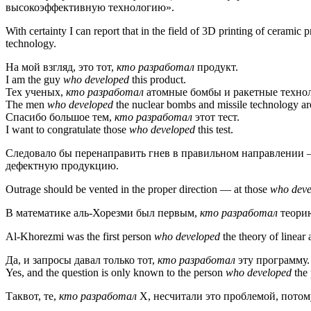
высокоэффективную технологию».
With certainty I can report that in the field of 3D printing of ceramic 
technology.
На мой взгляд, это тот,
кто разработал
продукт.
I am the guy
who developed
this product.
Тех ученых,
кто разработал
атомные бомбы и ракетные технол
The men
who developed
the nuclear bombs and missile technology are
Спасибо большое тем,
кто разработал
этот тест.
I want to congratulate those
who developed
this test.
Следовало бы перенаправить гнев в правильном направлении 
дефектную продукцию.
Outrage should be vented in the proper direction — at those
who deve
В математике аль-Хорезми был первым,
кто разработал
теорию
Al-Khorezmi was the first person
who developed
the theory of linear
Да, и запросы давал только тот,
кто разработал
эту программу.
Yes, and the question is only known to the person
who developed
the
Таквот, те,
кто разработал
Х, несчитали это проблемой, потом