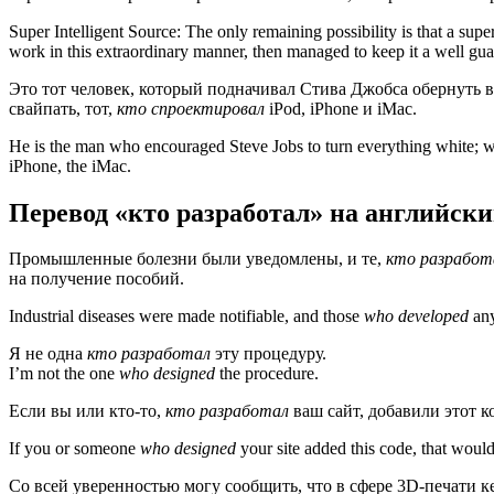
Super Intelligent Source: The only remaining possibility is that a supe
work in this extraordinary manner, then managed to keep it a well guar
Это тот человек, который подначивал Стива Джобса обернуть вс
свайпать, тот,
кто спроектировал
iPod, iPhone и iMac.
He is the man who encouraged Steve Jobs to turn everything white; w
iPhone, the iMac.
Перевод «кто разработал» на английск
Промышленные болезни были уведомлены, и те,
кто разработ
на получение пособий.
Industrial diseases were made notifiable, and those
who developed
any
Я не одна
кто разработал
эту процедуру.
I’m not the one
who designed
the procedure.
Если вы или кто-то,
кто разработал
ваш сайт, добавили этот ко
If you or someone
who designed
your site added this code, that would
Со всей уверенностью могу сообщить, что в сфере 3D-печати 