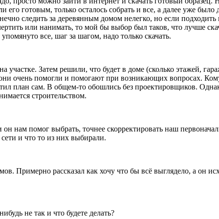
адо, просто можно зайти в интернет и скачать готовый образец. 
ли его готовым, только осталось собрать и все, а далее уже было 
нечно следить за деревянным домом нелегко, но если подходить 
чертить или нанимать, то мой бы выбор был таков, что лучше ска
 упомянуто все, шаг за шагом, надо только скачать.
а участке. Затем решили, что будет в доме (сколько этажей, гара
ам они очень помогли и помогают при возникающих вопросах. Ком
тил план сам. В общем-то обошлись без проектировщиков. Одна
нимается строительством.
и он нам помог выбрать, точнее скорректировать наш первонача
сети и что то из них выбирали.
ов. Примерно рассказал как хочу что бы всё выглядело, а он ис
ибудь не так и что будете делать?