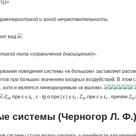
(ε)=
характеристикой и зоной нечувствительности.
еет вид
стикой типа «ограничение (насыщение)».
ования поведения системы «в большом» заставляет рассм
нтов при больших значениях входных воздействий. В этом 
, хотя и является линеаризуемым «в малом».
-Z
при ε ≤ ε
, ε · tg α при | ε | ≤ ε
, Z
при ε ≥ ε
, причём Z
m
r
r
m
r
m
е системы (Черногор Л. Ф.
ов системы стало модно говорить о линейности или нелине