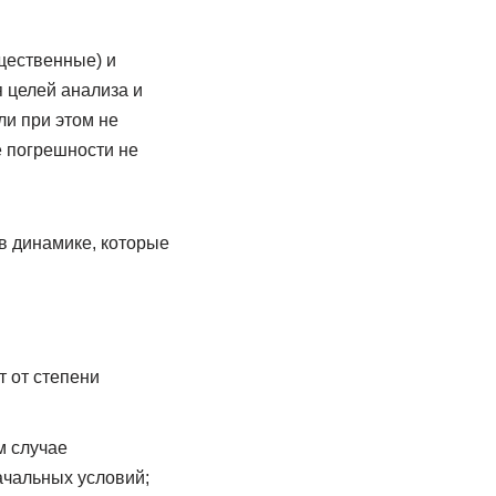
щественные) и
 целей анализа и
ли при этом не
е погрешности не
 динамике, которые
т от степени
м случае
ачальных условий;