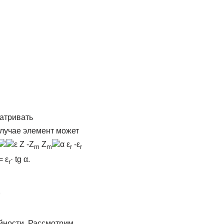
атривать
случае элемент может
ε Z -Z
Z
α ε
-ε
m
m
r
r
= ε
· tg α.
r
)
йности. Рассмотрим