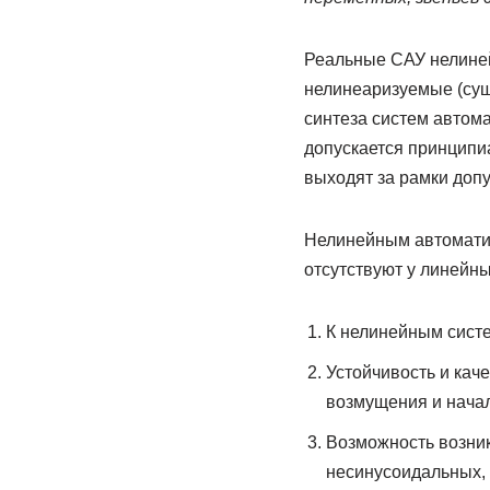
Реальные САУ нелиней
нелинеаризуемые (сущ
синтеза систем автома
допускается принципи
выходят за рамки доп
Нелинейным автоматич
отсутствуют у линейны
К нелинейным сист
Устойчивость и кач
возмущения и нача
Возможность возник
несинусоидальных, 