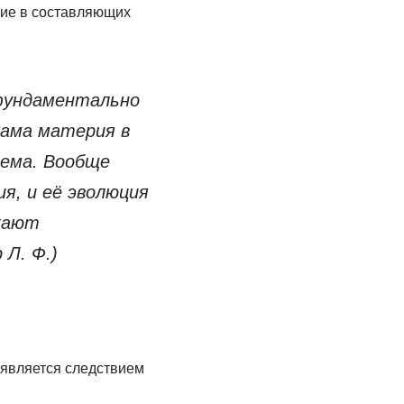
щие в составляющих
фундаментально
Сама материя в
тема. Вообще
я, и её эволюция
жают
Л. Ф.)
 является следствием