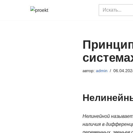
Перейти
к
содержимому
Принцип
система
автор:
admin
06.04.202
Нелинейны
Нелинейной называетс
наличия в дифференц
переменных, звеньев 