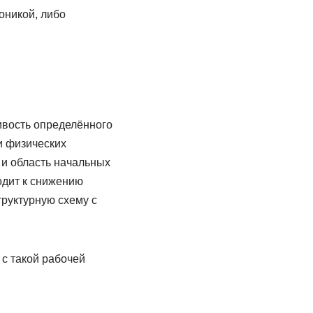
оникой, либо
ивость определённого
и физических
 и область начальных
одит к снижению
труктурную схему с
с такой рабочей