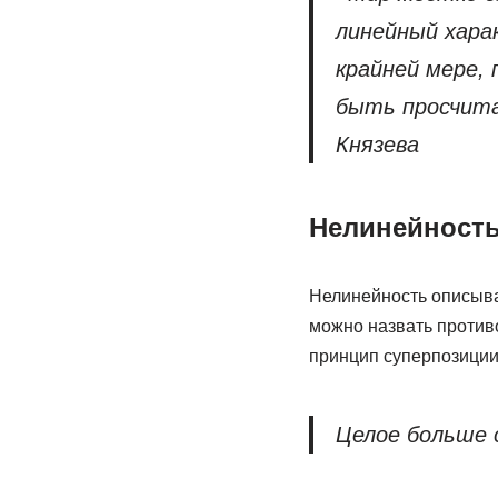
линейный хара
крайней мере,
быть просчитан
Князева
Нелинейност
Нелинейность описыва
можно назвать противо
принцип суперпозиции 
Целое больше 