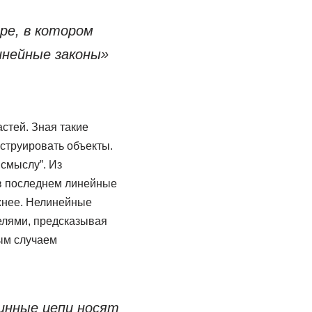
ре, в котором
инейные законы»
астей. Зная такие
струировать объекты.
 смыслу”. Из
 в последнем линейные
жнее. Нелинейные
елями, предсказывая
ым случаем
инные цепи носят