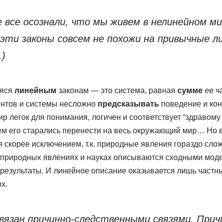
 все осознали, что мы живем в нелинейном ми
 эти законы совсем не похожи на привычные л
.)
аяся
линейным
законам — это система, равная
сумме
ее ч
ентов и системы несложно
предсказывать
поведение и кон
р легок для понимания, логичен и соответствует “здравому
ем его старались перенести на весь окружающий мир… Но
 скорее исключением, т.к. природные явления гораздо сло
 природных явлениях и науках описываются сходными мод
результаты. И линейное описание оказывается лишь частн
х.
вязан причинно-следственными связями. Прич