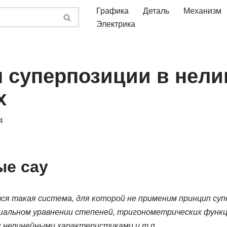
Графика
Деталь
Механизм
Электрика
 суперпозиции в нел
х
4
е сау
я такая система, для которой не применим принцип супе
иальном уравнении степеней, тригонометрических функц
с нелинейными характеристиками и т.п.