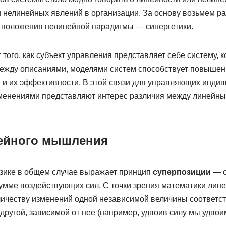
 нелинейных явлений в организации. За основу возьмем раб
положения нелинейной парадигмы — синергетики.
 того, как субъект управления представляет себе систему, к
ежду описаниями, моделями систем способствует повышен
и их эффективности. В этой связи для управляющих инди
менениями представляют интерес различия между линейн
нейного мышления
зике в общем случае выражает принцип
суперпозиции
— с
умме воздействующих сил. С точки зрения математики лине
личеству изменений одной независимой величины соответст
другой, зависимой от нее (например, удвоив силу мы удвои