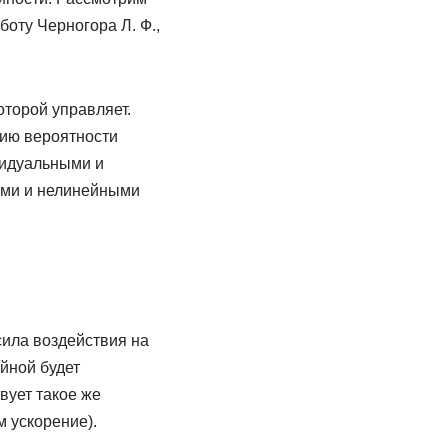
оту Черногора Л. Ф.,
оторой управляет.
ию вероятности
видуальными и
ыми и нелинейными
ила воздействия на
йной будет
вует такое же
м ускорение).