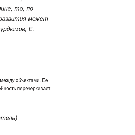
ине, то, по
д развития может
урдюмов, Е.
между объектами. Ее
ейность перечеркивает
отель)