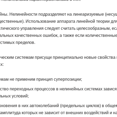
ны. Нелинейности подразделяют на линеаризуемые (несу
ественные). Использование аппарата линейной теории для
тического управления следует считать целесообразным, ес
альных качественных ошибок, а также если количественны
устимых пределов.
еским системам присущи принципиально новые свойства в
х:
емам не применим принцип суперпозиции;
ество переходных процессов в нелинейных системах завися
льных условий;
новения в них автоколебаний (предельных циклов) в обще
амплитуда которых не зависит от внешних воздействий и н