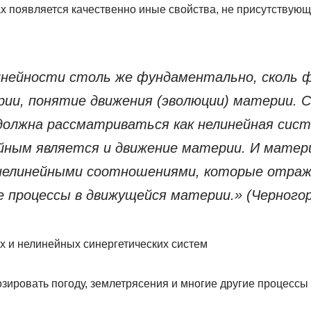
х появляется качественно иные свойства, не присутствую
нейности столь же фундаментально, сколь 
ии, понятие движения (эволюции) материи. 
должна рассматриваться как нелинейная сис
ейным является и движение материи. И матери
нелинейными соотношениями, которые отра
 процессы в движущейся материи.» (Черногор 
зировать погоду, землетрясения и многие другие процессы