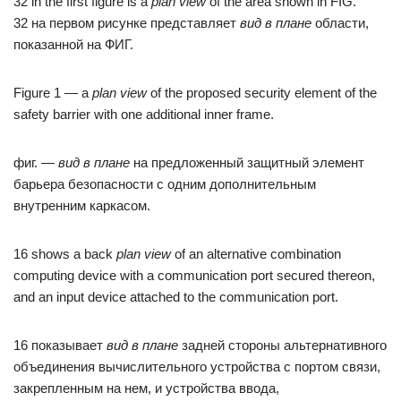
32 in the first figure is a
plan view
of the area shown in FIG.
32 на первом рисунке представляет
вид в плане
области,
показанной на ФИГ.
Figure 1 — a
plan view
of the proposed security element of the
safety barrier with one additional inner frame.
фиг. —
вид в плане
на предложенный защитный элемент
барьера безопасности с одним дополнительным
внутренним каркасом.
16 shows a back
plan view
of an alternative combination
computing device with a communication port secured thereon,
and an input device attached to the communication port.
16 показывает
вид в плане
задней стороны альтернативного
объединения вычислительного устройства с портом связи,
закрепленным на нем, и устройства ввода,