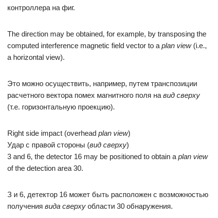
контроллера на фиг.
The direction may be obtained, for example, by transposing the
computed interference magnetic field vector to a
plan view
(i.e.,
a horizontal view).
Это можно осуществить, например, путем транспозиции
расчетного вектора помех магнитного поля на
вид сверху
(т.е. горизонтальную проекцию).
Right side impact (overhead
plan view
)
Удар с правой стороны (
вид сверху
)
3 and 6, the detector 16 may be positioned to obtain a
plan view
of the detection area 30.
З и 6, детектор 16 может быть расположен с возможностью
получения
вида сверху
области 30 обнаружения.