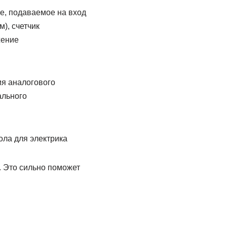
е, подаваемое на вход
), счетчик
жение
я аналогового
ального
ола для электрика
. Это сильно поможет