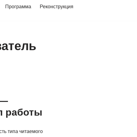
Программа
Реконструкция
ватель
 —
п работы
сть типа читаемого