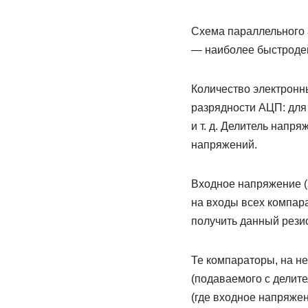
Схема параллельного 
— наиболее быстродей
Количество электронн
разрядности АЦП: для 
и т. д. Делитель напр
напряжений.
Входное напряжение (
на входы всех компара
получить данный рези
Те компараторы, на н
(подаваемого с делит
(где входное напряже