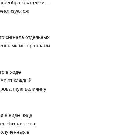
м преобразователем —
реализуются:
го сигнала отдельных
еленными интервалами
го в ходе
 имеют каждый
сированную величину
и в виде ряда
и. Что касается
полученных в