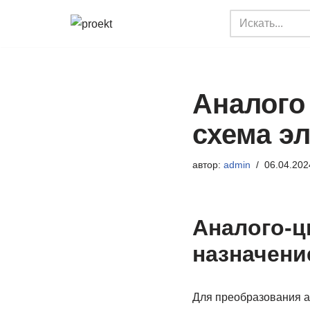
Перейти
к
содержимому
Аналого
схема э
автор:
admin
06.04.202
Аналого-ц
назначени
Для преобразования а