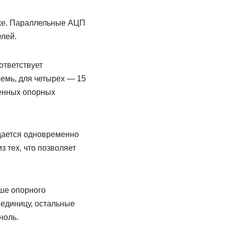
нке. Параллельные АЦП
лей.
ответствует
семь, для четырех — 15
менных опорных
дается одновременно
 тех, что позволяет
ше опорного
 единицу, остальные
ноль.