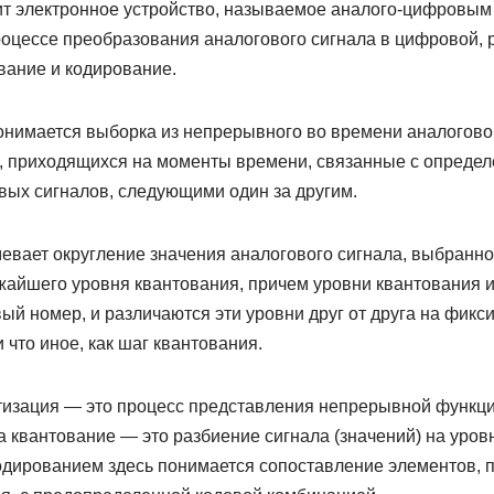
жит электронное устройство, называемое аналого-цифровы
оцессе преобразования аналогового сигнала в цифровой, 
вание и кодирование.
онимается выборка из непрерывного во времени аналогово
й, приходящихся на моменты времени, связанные с опред
вых сигналов, следующими один за другим.
евает округление значения аналогового сигнала, выбранно
ижайшего уровня квантования, причем уровни квантования
ый номер, и различаются эти уровни друг от друга на фик
и что иное, как шаг квантования.
етизация — это процесс представления непрерывной функци
а квантование — это разбиение сигнала (значений) на уровн
кодированием здесь понимается сопоставление элементов, 