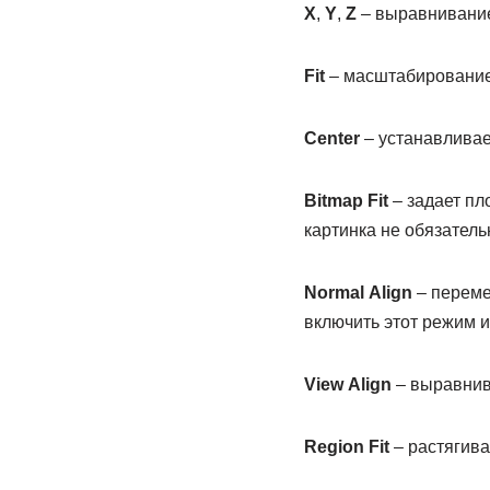
X
,
Y
,
Z
– выравнивание 
Fit
– масштабирование 
Center
– устанавливает
Bitmap
Fit
– задает пл
картинка не обязатель
Normal
Align
– переме
включить этот режим и
View
Align
– выравнива
Region
Fit
– растягива