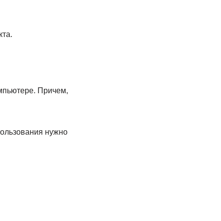
та.
мпьютере. Причем,
пользования нужно