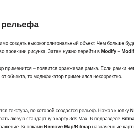
е рельефа
имо создать высокополигональный объект. Чем больше буде
во проекции рисунка. Затем нужно перейти в
Modify –
Modif
р применится – появится оранжевая рамка. Если рамки нет
 от объекта, то модификатор применился некорректно.
тся текстура, по которой создастся рельеф. Нажав кнопку
N
рать любую стандартную карту 3ds Max. В подразделе
Bitm
бражение. Кнопками
Remove
Map/
Bitmap
назначенные карты