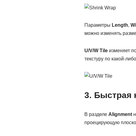
Параметры
Length
,
Wi
можно изменять разме
U/
V/
W
Tile
изменяет по
текстуру по какой-либо
3. Быстрая 
В разделе
Alignment
н
проецирующую плоско