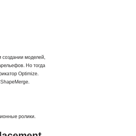
и создании моделей,
арельефов. Но тогда
икатор Optimize.
 ShapeMerge.
ционные ролики.
lacement