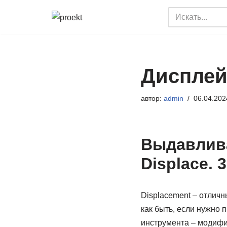
Перейти
к
содержимому
Дисплей
автор:
admin
06.04.202
Выдавлив
Displace. 
Displacement – отлич
как быть, если нужно 
инструмента – модиф