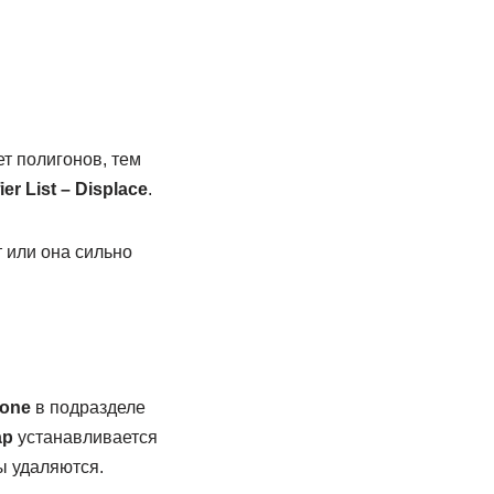
т полигонов, тем
ier
List –
Displace
.
 или она сильно
one
в подразделе
ap
устанавливается
 удаляются.