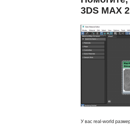
3DS MAX 2
У вас real-world разме