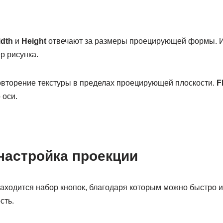
dth
и
Height
отвечают за размеры проецирующей формы. И
р рисунка.
вторение текстуры в пределах проецирующей плоскости.
F
 оси.
настройка проекции
аходится набор кнопок, благодаря которым можно быстро 
сть.