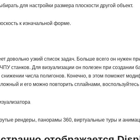
ыбирать для настройки размера плоскости другой объект.
оскость к изначальной форме.
т довольно узкий список задач. Больше всего он нужен пр
ЧПУ станков. Для визуализации он полезен при создании б
 снижении числа полигонов. Конечно, в этом поможет модиф
сложный и его можно повторить сплайнами, воспользуйтесь
изуализатора
крутые рендеры, панорамы 360, виртуальные туры и анима
 странно отображается Disp