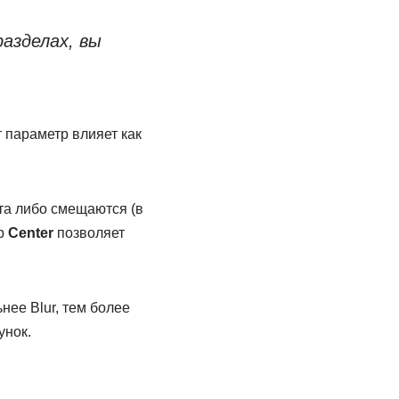
азделах, вы
т параметр влияет как
та либо смещаются (в
тр
Center
позволяет
ее Blur, тем более
унок.