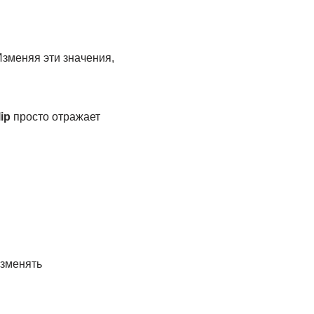
зменяя эти значения,
lip
просто отражает
изменять