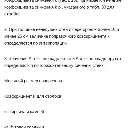
коэффициента снижения k (табл. 29), принимается не ниже
коэффициента снижения k p , указанного в табл. 30 для
столбов.
2. При толщине ненесущих стен и перегородок более 10 и
менее 25 см величина поправочного коэффициента k
определяется по интерполяции.
3. Значения А п — площадь нетто и А b — площадь брутто
определяются по горизонтальному сечению стены.
Меньший размер поперечного
Коэффициент k для столбов
из кирпича и камней
из бутовой кладки и