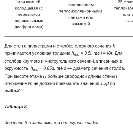
или камней
25 с з
заполнением
колодцевая (с
теплоизо
теплоизоляционными
перевязкой
плит
плитами или
верикальными
за
засыпкой
диафрагмами)
Для стен с пилястрами и столбов сложного сечения
h
принимается условная толщина
h
= 3,5i
, где
i = I/A
. Для
red
столбов круглого и многоугольного сечений, вписанных в
окружность,
h
= 0,85d,
где
d
— диаметр сечения столба.
red
При высоте этажа
H
больше свободной длины стены
l
отношение
l/h
не должно превышать значения
1,2β
по
табл.2
Таблица 2.
Значения β в зависимости от группы кладки