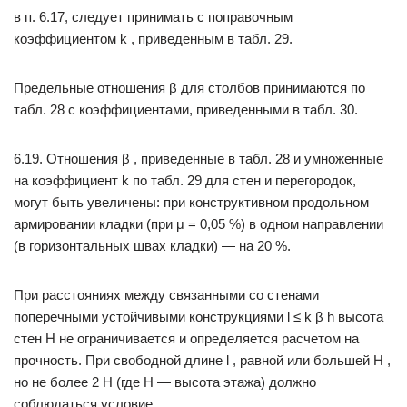
в п. 6.17, следует принимать с поправочным
коэффициентом k , приведенным в табл. 29.
Предельные отношения β для столбов принимаются по
табл. 28 с коэффициентами, приведенными в табл. 30.
6.19. Отношения β , приведенные в табл. 28 и умноженные
на коэффициент k по табл. 29 для стен и перегородок,
могут быть увеличены: при конструктивном продольном
армировании кладки (при μ = 0,05 %) в одном направлении
(в горизонтальных швах кладки) — на 20 %.
При расстояниях между связанными со стенами
поперечными устойчивыми конструкциями l ≤ k β h высота
стен H не ограничивается и определяется расчетом на
прочность. При свободной длине l , равной или большей H ,
но не более 2 H (где H — высота этажа) должно
соблюдаться условие