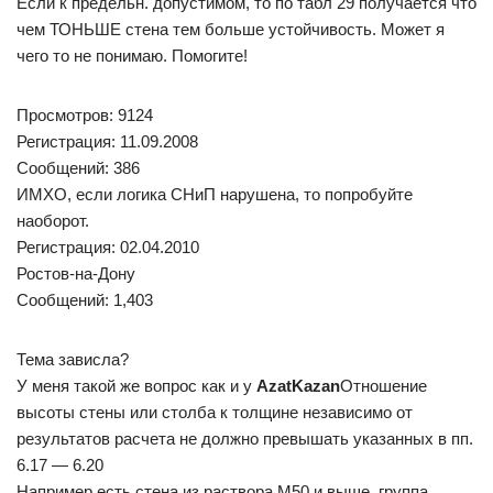
Если к предельн. допустимом, то по табл 29 получается что
чем ТОНЬШЕ стена тем больше устойчивость. Может я
чего то не понимаю. Помогите!
Просмотров: 9124
Регистрация: 11.09.2008
Сообщений: 386
ИМХО, если логика СНиП нарушена, то попробуйте
наоборот.
Регистрация: 02.04.2010
Ростов-на-Дону
Сообщений: 1,403
Тема зависла?
У меня такой же вопрос как и у
AzatKazan
Отношение
высоты стены или столба к толщине независимо от
результатов расчета не должно превышать указанных в пп.
6.17 — 6.20
Например есть стена из раствора М50 и выше, группа