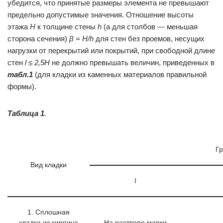
убедится, что принятые размеры элемента не превышают
предельно допустимые значения. Отношение высоты
этажа
Н
к толщине стены
h
(а для столбов — меньшая
сторона сечения)
β = H/h
для стен без проемов, несущих
нагрузки от перекрытий или покрытий, при свободной длине
стен
l ≤ 2,5H
не должно превышать величин, приведенных в
табл.1
(для кладки из каменных материалов правильной
формы).
Таблица 1
.
Гр
Вид кладки
I
1. Сплошная
кладка из кирпича
На растворе марки