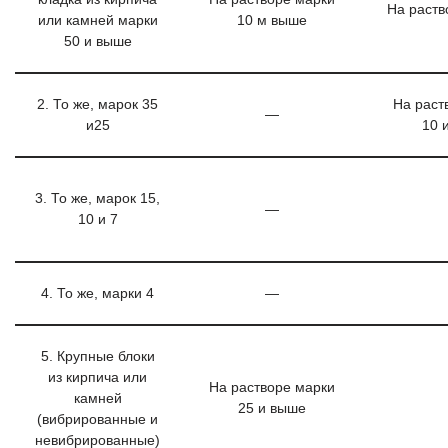
На раств
или камней марки
10 м выше
50 и выше
2. То же, марок 35
На раст
—
и25
10 
3. То же, марок 15,
—
10 и 7
4. То же, марки 4
—
5. Крупные блоки
из кирпича или
На растворе марки
камней
25 и выше
(вибрированные и
невибрированные)