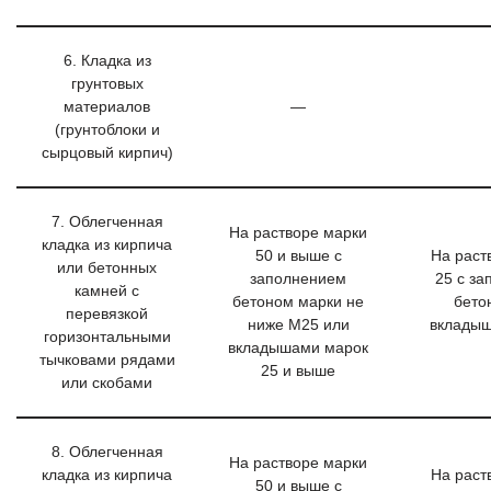
6. Кладка из
грунтовых
материалов
—
(грунтоблоки и
сырцовый кирпич)
7. Облегченная
На растворе марки
кладка из кирпича
50 и выше с
На раст
или бетонных
заполнением
25 с з
камней с
бетоном марки не
бето
перевязкой
ниже М25 или
вкладыш
горизонтальными
вкладышами марок
тычковами рядами
25 и выше
или скобами
8. Облегченная
На растворе марки
кладка из кирпича
На раст
50 и выше с