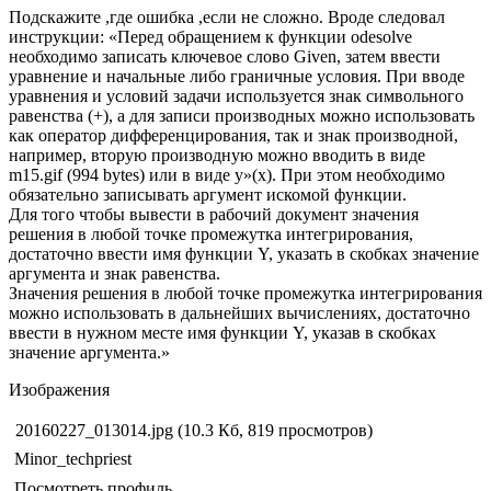
Подскажите ,где ошибка ,если не сложно. Вроде следовал
инструкции: «Перед обращением к функции odesolve
необходимо записать ключевое слово Given, затем ввести
уравнение и начальные либо граничные условия. При вводе
уравнения и условий задачи используется знак символьного
равенства (
+), а для записи производных можно использовать
как оператор дифференцирования, так и знак производной,
например, вторую производную можно вводить в виде
m15.gif (994 bytes) или в виде y»(x). При этом необходимо
обязательно записывать аргумент искомой функции.
Для того чтобы вывести в рабочий документ значения
решения в любой точке промежутка интегрирования,
достаточно ввести имя функции Y, указать в скобках значение
аргумента и знак равенства.
Значения решения в любой точке промежутка интегрирования
можно использовать в дальнейших вычислениях, достаточно
ввести в нужном месте имя функции Y, указав в скобках
значение аргумента.»
Изображения
20160227_013014.jpg (10.3 Кб, 819 просмотров)
Minor_techpriest
Посмотреть профиль