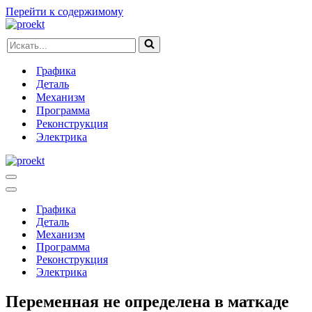
Перейти к содержимому
Искать...
Графика
Деталь
Механизм
Программа
Реконструкция
Электрика
Меню
навигации
Меню
навигации
Графика
Деталь
Механизм
Программа
Реконструкция
Электрика
Переменная не определена в маткаде