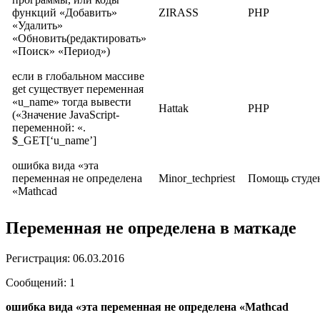
функций «Добавить»
ZIRASS
PHP
«Удалить»
«Обновить(редактировать»
«Поиск» «Период»)
если в глобальном массиве
get существует переменная
«u_name» тогда вывести
Hattak
PHP
(«Значение JavaScript-
переменной: «.
$_GET[‘u_name’]
ошибка вида «эта
переменная не определена
Minor_techpriest
Помощь студе
«Mathcad
Переменная не определена в маткаде
Регистрация: 06.03.2016
Сообщений: 1
ошибка вида «эта переменная не определена «Mathcad