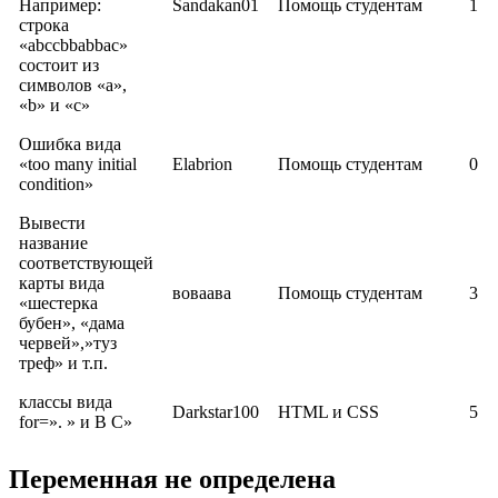
Например:
Sandakan01
Помощь студентам
1
строка
«abccbbabbac»
состоит из
символов «a»,
«b» и «c»
Ошибка вида
«too many initial
Elabrion
Помощь студентам
0
condition»
Вывести
название
соответствующей
карты вида
воваава
Помощь студентам
3
«шестерка
бубен», «дама
червей»,»туз
треф» и т.п.
классы вида
Darkstar100
HTML и CSS
5
for=». » и B C»
Переменная не определена