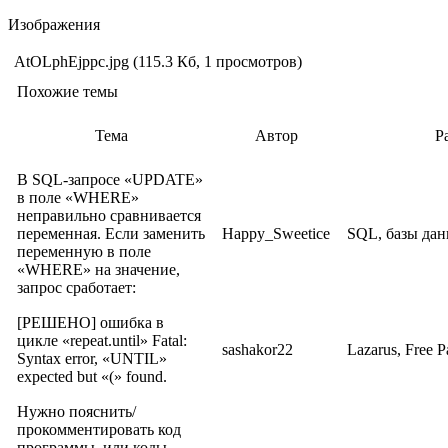
Изображения
AtOLphEjppc.jpg (115.3 Кб, 1 просмотров)
Похожие темы
Тема
Автор
Р
В SQL-запросе «UPDATE»
в поле «WHERE»
неправильно сравнивается
переменная. Если заменить
Happy_Sweetice
SQL, базы да
переменную в поле
«WHERE» на значение,
запрос сработает:
[РЕШЕНО] ошибка в
цикле «repeat.until» Fatal:
sashakor22
Lazarus, Free 
Syntax error, «UNTIL»
expected but «(» found.
Нужно пояснить/
прокомментировать код
программы, или коды