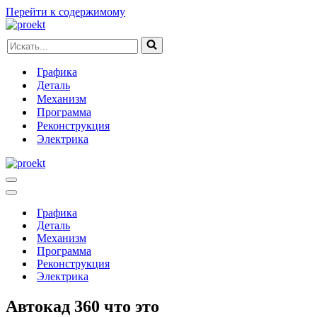
Перейти к содержимому
Искать...
Графика
Деталь
Механизм
Программа
Реконструкция
Электрика
Меню
навигации
Меню
навигации
Графика
Деталь
Механизм
Программа
Реконструкция
Электрика
Автокад 360 что это