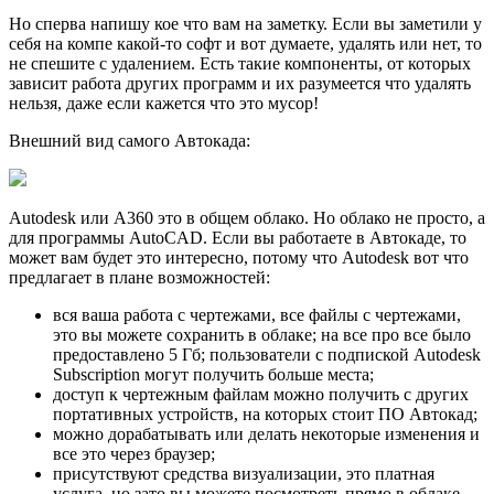
Но сперва напишу кое что вам на заметку. Если вы заметили у
себя на компе какой-то софт и вот думаете, удалять или нет, то
не спешите с удалением. Есть такие компоненты, от которых
зависит работа других программ и их разумеется что удалять
нельзя, даже если кажется что это мусор!
Внешний вид самого Автокада:
Autodesk или A360 это в общем облако. Но облако не просто, а
для программы AutoCAD. Если вы работаете в Автокаде, то
может вам будет это интересно, потому что Autodesk вот что
предлагает в плане возможностей:
вся ваша работа с чертежами, все файлы с чертежами,
это вы можете сохранить в облаке; на все про все было
предоставлено 5 Гб; пользователи с подпиской Autodesk
Subscription могут получить больше места;
доступ к чертежным файлам можно получить с других
портативных устройств, на которых стоит ПО Автокад;
можно дорабатывать или делать некоторые изменения и
все это через браузер;
присутствуют средства визуализации, это платная
услуга, но зато вы можете посмотреть прямо в облаке