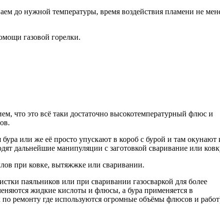
аем до нужной температуры, время воздействия пламени не мене
омощи газовой горелки.
ием, что это всё таки достаточно высокотемпературный флюс и
ов.
 бура или же её просто упускают в короб с бурой и там окунают 
дят дальнейшие манипуляции с заготовкой сваривание или ковк
лов при ковке, вытяжжке или сваривании.
стки паяльников или при сваривании газосваркой для более
еняются жидкие кислоты и флюсы, а бура применяется в
 по ремонту где используются огромные объёмы флюсов и работ