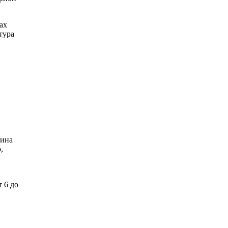
ах
тура
рина
,
 6 до