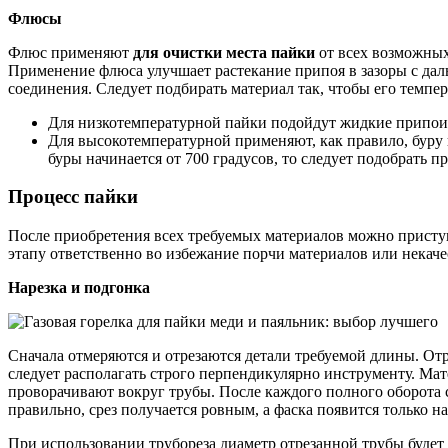
Флюсы
Флюс применяют
для очистки места пайки
от всех возможных
Применение флюса улучшает растекание припоя в зазоры с дал
соединения. Следует подбирать материал так, чтобы его темпе
Для низкотемпературной пайки подойдут жидкие припои 
Для высокотемпературной применяют, как правило, буру 
буры начинается от 700 градусов, то следует подобрать п
Процесс пайки
После приобретения всех требуемых материалов можно приступ
этапу ответственно во избежание порчи материалов или некач
Нарезка и подгонка
Сначала отмеряются и отрезаются детали требуемой длины. От
следует располагать строго перпендикулярно инструменту. Мат
проворачивают вокруг трубы. После каждого полного оборота 
правильно, срез получается ровным, а фаска появится только н
При использовании трубореза диаметр отрезанной трубы будет