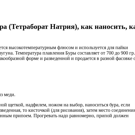
а (Тетраборат Натрия), как наносить, к
яется высокотемпературным флюсом и используется для пайки
угуна. Температура плавления Буры составляет от 700 до 900 гр.
кообразной форме и разведенной и продается в разной фасовке 
з меди.
ой щеткой, надфилем, ножом на выбор, наноситься бура, если
веденная, то кисточкой (для рисования), затем место соединени
ранным припоем. Прогревать надо равномерно, припой должен