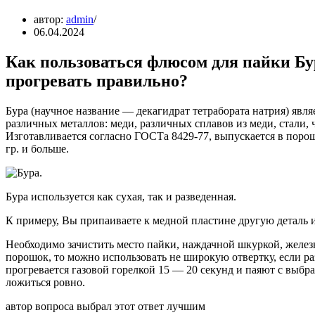
автор:
admin
06.04.2024
Как пользоваться флюсом для пайки Бур
прогревать правильно?
Бура (научное название — декагидрат тетрабората натрия) явл
различных металлов: меди, различных сплавов из меди, стали, ч
Изготавливается согласно ГОСТа 8429-77, выпускается в порош
гр. и больше.
Бура используется как сухая, так и разведенная.
К примеру, Вы припаиваете к медной пластине другую деталь и
Необходимо зачистить место пайки, наждачной шкуркой, железн
порошок, то можно использовать не широкую отвертку, если раз
прогревается газовой горелкой 15 — 20 секунд и паяют с выб
ложиться ровно.
автор вопроса выбрал этот ответ лучшим