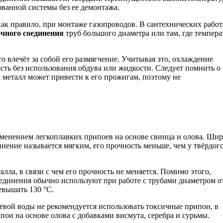
ованной системы без ее демонтажа.
как правило, при монтаже газопроводов. В сантехнических работ
очного соединения
труб большого диаметра или там, где темпера
о влечёт за собой его размягчение. Учитывая это, охлаждение
сть без использования обдува или жидкости. Следует помнить о
а металл может привести к его прожигам, поэтому не
именением легкоплавких припоев на основе свинца и олова. Ши
инение называется мягким, его прочность меньше, чем у твёрдого
лла, в связи с чем его прочность не меняется. Помимо этого,
оединения обычно используют при работе с трубами диаметром от
евышать 130 °C.
ьевой воды не рекомендуется использовать токсичные припои, в
пои на основе олова с добавками висмута, серебра и сурьмы.