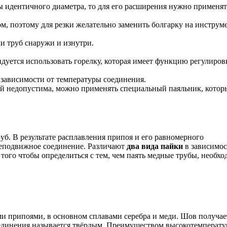
 идентичного диаметра, то для его расширения нужно применят
м, поэтому для резки желательно заменить болгарку на инструм
и труб снаружи и изнутри.
ндуется использовать горелку, которая имеет функцию регулиров
зависимости от температуры соединения.
кой недопустима, можно применять специальный паяльник, котор
б. В результате расплавления припоя и его равномерного
неподвижное соединение. Различают
два вида пайки
в зависимос
того чтобы определиться с тем, чем паять медные трубы, необх
и припоями, в основном сплавами серебра и меди. Шов получае
оединения называется твёрдым. Преимуществом высокотемперат