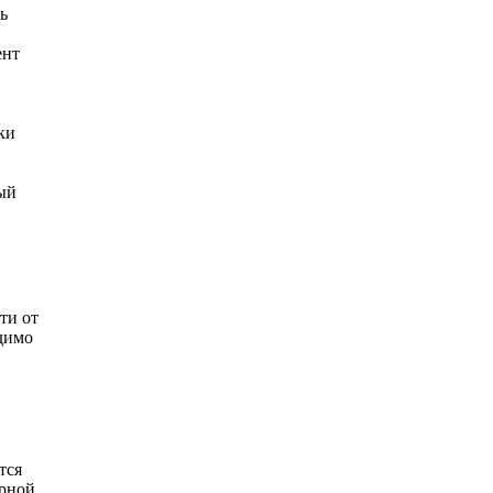
ь
ент
ки
ый
ти от
одимо
тся
урной