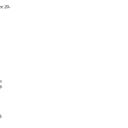
е 20-
и
у.
).