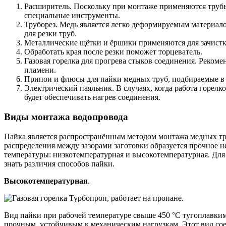
Расширитель. Поскольку при монтаже применяются трубы
специальные инструменты.
Труборез. Медь является легко деформируемым материало
для резки труб.
Металлические щётки и ёршики применяются для зачистк
Обработать края после резки поможет торцеватель.
Газовая горелка для прогрева стыков соединения. Рекоме
пламени.
Припои и флюсы для пайки медных труб, подбираемые в 
Электрический паяльник. В случаях, когда работа горел
будет обеспечивать нагрев соединения.
Виды монтажа водопровода
Пайка является распространённым методом монтажа медных тру
распределения между зазорами заготовки образуется прочное 
температуры: низкотемпературная и высокотемпературная. Для 
знать различия способов пайки.
Высокотемпературная
.
Вид пайки при рабочей температуре свыше 450 °C тугоплавким
прочным, устойчивым к механическим нагрузкам. Этот вид с