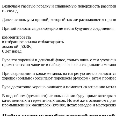
Включаем газовую горелку и спаиваемую поверхность разогрев
и секунд.
Далее используем припой, который так же расплавляется при п
Припой наносится равномерно не место будущего соединения.
комментировать
в избранное ссылка отблагодарить
домов­ ой [50.3K]
6 лет назад
Бура это хороший и дешёвый флюс, только лишь с тем уточнен
применяется он чаще не в пайке, а в ковке и сваривании металл
При сваривании и ковке металла, на нагретую деталь наносится
хорошо (обильно) обсыпают порошком (флюсом), затем произво
Бура достаточно хорошо очищает и помогает склеиванию метал
В подсобном (домашнем) использовании буру применяют для чи
качественных и герметичных швов. Но всё же в основном прим
промышленных масштабах (кузнях, цехах заводов и мастерских
Пайка медных трубок газовой горелкой