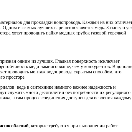
материалов для прокладки водопровода. Каждый из них отличае
 Одним из самых лучших вариантов является медь. Зачастую ус
стера хотят проводить пайку медных трубок газовой горелкой
признан одним из лучших. Гладкая поверхность исключает
моустойчивость меди намного выше, чем у конкурентов. В допол
яет проводить монтаж водопровода скрытым способом, что
го просторе.
иалов, ведь в сантехнике намного важнее надёжность и
дут служить много десятилетий без потребности их регулярного
нтажа, а сам процесс соединения доступен для освоения каждому
риспособлений
, которые требуются при выполнении работ: