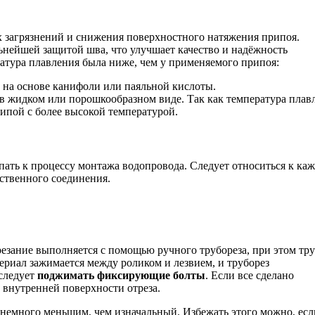
 загрязнений и снижения поверхностного натяжения припоя.
ьнейшей защитой шва, что улучшает качество и надёжность
ратура плавления была ниже, чем у применяемого припоя:
на основе канифоли или паяльной кислоты.
в жидком или порошкообразном виде. Так как температура плав
рипой с более высокой температурой.
ать к процессу монтажа водопровода. Следует относиться к ка
ественного соединения.
резание выполняется с помощью ручного трубореза, при этом тр
ериал зажимается между роликом и лезвием, и труборез
следует
поджимать фиксирующие болты
. Если все сделано
а внутренней поверхности отреза.
 немного меньшим, чем изначальный. Избежать этого можно, есл