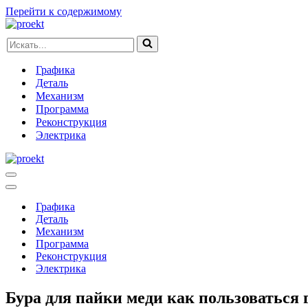
Перейти к содержимому
Искать...
Графика
Деталь
Механизм
Программа
Реконструкция
Электрика
Меню
навигации
Меню
навигации
Графика
Деталь
Механизм
Программа
Реконструкция
Электрика
Бура для пайки меди как пользоваться 