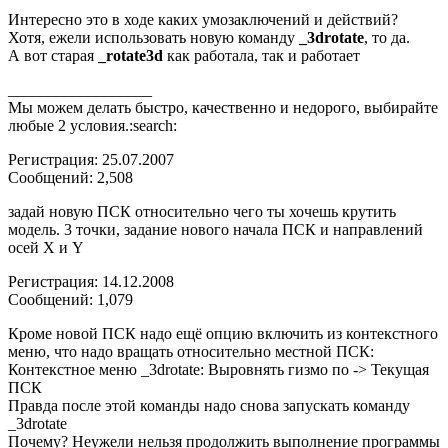
Интересно это в ходе каких умозаключений и действий?
Хотя, ежели использовать новую команду
_3drotate
, то да.
А вот старая
_rotate3d
как работала, так и работает
__________________
Мы можем делать быстро, качественно и недорого, выбирайте
любые 2 условия.:search:
Регистрация: 25.07.2007
Сообщений: 2,508
задай новую ПСК относительно чего ты хочешь крутить
модель. 3 точки, задание нового начала ПСК и направлений
осей X и Y
Регистрация: 14.12.2008
Сообщений: 1,079
Кроме новой ПСК надо ещё опцию включить из контекстного
меню, что надо вращать относительно местной ПСК:
Контекстное меню _3drotate: Выровнять гизмо по -> Текущая
ПСК
Правда после этой команды надо снова запускать команду
_3drotate
Почему? Неужели нельзя продолжить выполнение программы