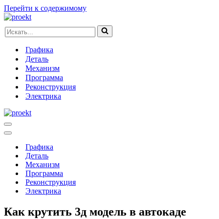
Перейти к содержимому
Искать...
Графика
Деталь
Механизм
Программа
Реконструкция
Электрика
Меню
навигации
Меню
навигации
Графика
Деталь
Механизм
Программа
Реконструкция
Электрика
Как крутить 3д модель в автокаде