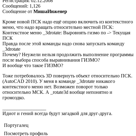
Регистрация: 02.12.2008
Сообщений: 1,126
Сообщение от
МишаИнженер
Кроме новой ПСК надо ещё опцию включить из контекстного
меню, что надо вращать относительно местной ПСК:
Контекстное меню _3drotate: Выровнять гизмо по -> Текущая
ПСК
Правда после этой команды надо снова запускать команду
_3drotate
Почему? Неужели нельзя продолжить выполнение программы
после выбора способа выравнивания ГИЗМО?
И вообще что такое ГИЗМО?
Тоже потребовалось 3D повернуть объект относительно ПСК.
(AutoCAD 2010). У меня в команде _3drotate никакого
контекстного меню нет. Возможен поворот только
относительно МСК. А _rotate3d вообще непонятно и
громоздко.
__________________
Идиот и гений всегда будут загадкой для друг-друга.
Португалец
Посмотреть профиль