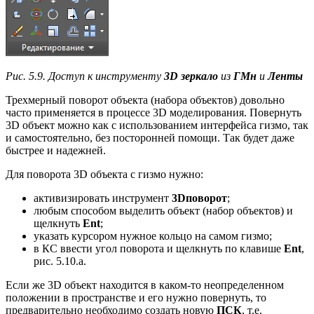
Рис. 5.9. Доступ к инструменту
3
D
зеркало
из
ГМн
и
Ленты
Трехмерный поворот объекта (набора объектов) довольно
часто применяется в процессе 3D моделирования. Повернуть
3D объект можно как с использованием интерфейса гизмо, так
и самостоятельно, без посторонней помощи. Так будет даже
быстрее и надежней.
Для поворота 3D объекта с гизмо нужно:
активизировать инструмент
3
D
поворот
;
любым способом выделить объект (набор объектов) и
щелкнуть
Ent
;
указать курсором нужное кольцо на самом гизмо;
в КС ввести угол поворота и щелкнуть по клавише
Ent
,
рис. 5.10.а.
Если же 3D объект находится в каком-то неопределенном
положении в пространстве и его нужно повернуть, то
предварительно необходимо создать новую
ПСК
, т.е.