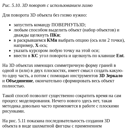
Рис. 5.10. 3D поворот с использованием гизмо
Для поворота 3D объекта без гизмо нужно:
запустить команду ПОВЕРНУТЬ3D;
любым способом выделить объект (набор объектов) и
дважды щелкнуть
ПКн
;
в раскрывшемся
КМн
выбрать опцию (ось или 2 точки),
например,
X
-ось;
указать курсором любую точку на этой оси;
ввести в
КС
угол поворота и щелкнуть по клавише
Ent
.
На 3D объектах имеющих симметричную форму граней в
одной и (или) в двух плоскостях, имеет смысл создать какую-
то одну часть, а потом с помощью инструментов
3
D
Зеркало
и
Объединение
, окончательно сформировать весь объект
полностью.
Такой способ позволит существенно сократить время на сам
процесс моделирования. Нечего нового здесь нет, такая
методика довольно часто применяется в работе с плоскими
рисунками.
На рис. 5.11 показана последовательность создания 3D
объекта в виде шахматной фигуры с применением