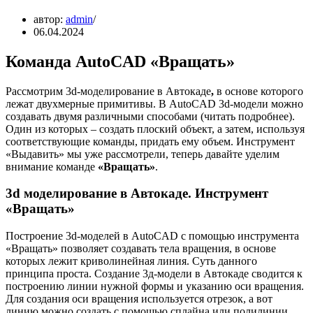
автор:
admin
06.04.2024
Команда AutoCAD «Вращать»
Рассмотрим 3d-моделирование в Автокаде
,
в основе которого
лежат двухмерные примитивы. В AutoCAD 3d-модели можно
создавать двумя различными способами (читать подробнее).
Один из которых – создать плоский объект, а затем, используя
соответствующие команды, придать ему объем. Инструмент
«Выдавить» мы уже рассмотрели, теперь давайте уделим
внимание команде
«Вращать»
.
3d моделирование в Автокаде. Инструмент
«Вращать»
Построение 3d-моделей в AutoCAD с помощью инструмента
«Вращать» позволяет создавать тела вращения, в основе
которых лежит криволинейная линия. Суть данного
принципа проста. Создание 3д-модели в Автокаде сводится к
построению линии нужной формы и указанию оси вращения.
Для создания оси вращения используется отрезок, а вот
линию можно создать с помощью сплайна или полилинии.