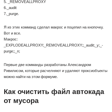
5. _REMOVEALLPROXY
6._audit
7._purge.
Я из этих комманд сделал макрос и поцепил на кнопочку.
Вот и все.
Макрос:
_EXPLODEALLPROXY;_REMOVEALLPROXY;;_audit;_y;_-
purge;;_n;
Первые две комманды разработаны Александром
Ривилисом, которые расчелняют и удаляют проксиобъекты
можно найти на этом формуме.
Как очистить файл автокада
от мусора