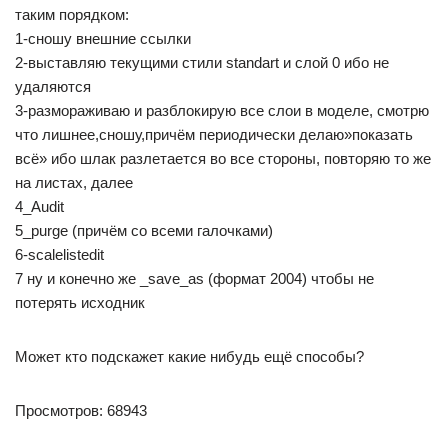
таким порядком:
1-сношу внешние ссылки
2-выставляю текущими стили standart и слой 0 ибо не
удаляются
3-размораживаю и разблокирую все слои в моделе, смотрю
что лишнее,сношу,причём периодически делаю»показать
всё» ибо шлак разлетается во все стороны, повторяю то же
на листах, далее
4_Audit
5_purge (причём со всеми галочками)
6-scalelistedit
7 ну и конечно же _save_as (формат 2004) чтобы не
потерять исходник
Может кто подскажет какие нибудь ещё способы?
Просмотров: 68943