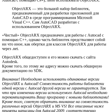
Autocad с помощью C#»), либо использовать ObjectARX.
ObjectARX — это большой набор библиотек,
предназначенный для разработки приложений для
AutoCAD в среде программирования Microsoft
Visual C++. Сам AutoCAD разработан с
использованием ObjectARX.
«Чистый» ObjectARX предназначен для работы с Autocad с
помощью C++, однако часть библиотек предстваляют собой
ни что иное, как обертки для классов ObjectARX для работы
через .net.
ObjectARX общедоступен и его можно скачать с сайта
Autodesk.
Кроме того, по этому же адресу можно скачать обширную
документацию по SDK.
Внимание! Необходимо использовать одинаковые версии
ObjectARX и Autocad! Совместимость работы библиотеки
одной версии с Autocad другой версии не гарантируется. Так
что при изменении версии используемого Autocad необходимо
перекомпилировать Вашу программу с новыми библиотеками!
Кроме того, советую обратить внимание на совместимость
различных версий ObjectARX и MS VS! Все описанные ниже
примеры написаны для Autocad 2009, соответственно