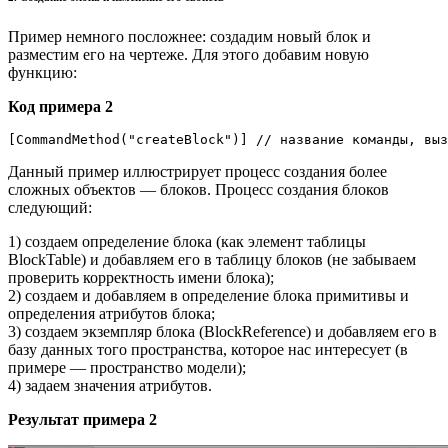
Пример немного посложнее: создадим новый блок и
разместим его на чертеже. Для этого добавим новую
функцию:
Код примера 2
[CommandMethod("createBlock")] // название команды, вы
Данный пример иллюстрирует процесс создания более
сложных объектов — блоков. Процесс создания блоков
следующий:
1) создаем определение блока (как элемент таблицы
BlockTable) и добавляем его в таблицу блоков (не забываем
проверить корректность имени блока);
2) создаем и добавляем в определение блока примитивы и
определения атрибутов блока;
3) создаем экземпляр блока (BlockReference) и добавляем его в
базу данных того пространства, которое нас интересует (в
примере — пространство модели);
4) задаем значения атрибутов.
Результат примера 2