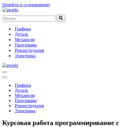
Перейти к содержимому
Искать...
Графика
Деталь
Механизм
Программа
Реконструкция
Электрика
Меню
навигации
Меню
навигации
Графика
Деталь
Механизм
Программа
Реконструкция
Электрика
Курсовая работа программирование c