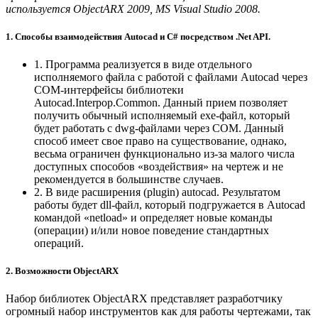
используется ObjectARX 2009, MS Visual Studio 2008.
1. Способы взаимодействия Autocad и C# посредством .Net API.
1. Программа реализуется в виде отдельного
исполняемого файла с работой с файлами Autocad через
COM-интерфейсы библиотеки
Autocad.Interpop.Common. Данный прием позволяет
получить обычный исполняемый exe-файл, который
будет работать с dwg-файлами через COM. Данный
способ имеет свое право на существование, однако,
весьма ограничен функционально из-за малого числа
доступных способов «воздействия» на чертеж и не
рекомендуется в большинстве случаев.
2. В виде расширения (plugin) autocad. Результатом
работы будет dll-файл, который подгружается в Autocad
командой «netload» и определяет новые команды
(операции) и/или новое поведение стандартных
операций.
2. Возможности ObjectARX
Набор библиотек ObjectARX представляет разработчику
огромный набор инструментов как для работы чертежами, так