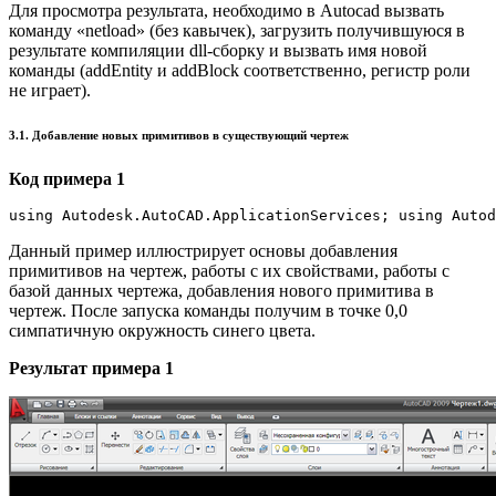
Для просмотра результата, необходимо в Autocad вызвать
команду «netload» (без кавычек), загрузить получившуюся в
результате компиляции dll-сборку и вызвать имя новой
команды (addEntity и addBlock соответственно, регистр роли
не играет).
3.1. Добавление новых примитивов в существующий чертеж
Код примера 1
using Autodesk.AutoCAD.ApplicationServices; using Autod
Данный пример иллюстрирует основы добавления
примитивов на чертеж, работы с их свойствами, работы с
базой данных чертежа, добавления нового примитива в
чертеж. После запуска команды получим в точке 0,0
симпатичную окружность синего цвета.
Результат примера 1