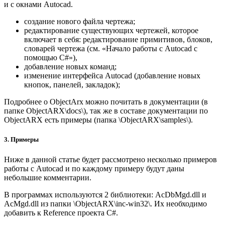
и с окнами Autocad.
создание нового файла чертежа;
редактирование существующих чертежей, которое
включает в себя: редактирование примитивов, блоков,
словарей чертежа (см. «Начало работы с Autocad с
помощью C#»),
добавление новых команд;
изменение интерфейса Autocad (добавление новых
кнопок, панелей, закладок);
Подробнее о ObjectArx можно почитать в документации (в
папке ObjectARX\docs\), так же в составе документации по
ObjectARX есть примеры (папка \ObjectARX\samples\).
3. Примеры
Ниже в данной статье будет рассмотрено несколько примеров
работы с Autocad и по каждому примеру будут даны
небольшие комментарии.
В программах используются 2 библиотеки: AcDbMgd.dll и
AcMgd.dll из папки \ObjectARX\inc-win32\. Их необходимо
добавить к Reference проекта C#.