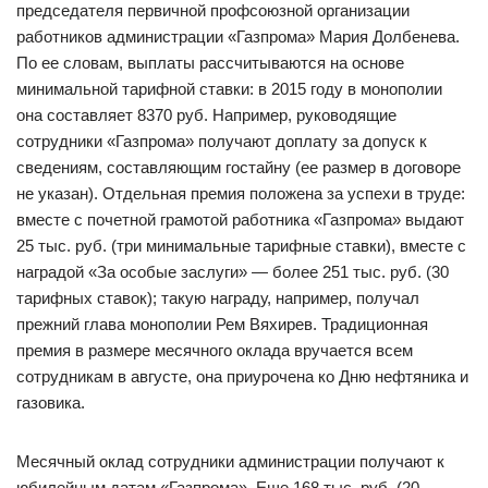
председателя первичной профсоюзной организации
работников администрации «Газпрома» Мария Долбенева.
По ее словам, выплаты рассчитываются на основе
минимальной тарифной ставки: в 2015 году в монополии
она составляет 8370 руб. Например, руководящие
сотрудники «Газпрома» получают доплату за допуск к
сведениям, составляющим гостайну (ее размер в договоре
не указан). Отдельная премия положена за успехи в труде:
вместе с почетной грамотой работника «Газпрома» выдают
25 тыс. руб. (три минимальные тарифные ставки), вместе с
наградой «За особые заслуги» — более 251 тыс. руб. (30
тарифных ставок); такую награду, например, получал
прежний глава монополии Рем Вяхирев. Традиционная
премия в размере месячного оклада вручается всем
сотрудникам в августе, она приурочена ко Дню нефтяника и
газовика.
Месячный оклад сотрудники администрации получают к
юбилейным датам «Газпрома». Еще 168 тыс. руб. (20