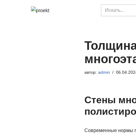
Перейти
к
содержимому
Толщина
многоэт
автор:
admin
06.04.202
Стены мно
полистиро
Современные нормы пр