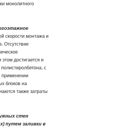
дки монолитного
огоэтажное
й скорости монтажа и
. Отсутствие
мическое
 этом достигается и
 полистиролбетона, с
ри применении
ых блоков на
ючаются также затраты
ужных стен
) путем заливки в