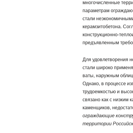
многочисленные терри
параметрам ограждающ
стали неэкономичными
керамзитобетона. Сог
конструкционно-тепло
предъявленным требо
Для удовлетворения н
стали широко применя
ваты, наружным облиц
Однако, в процессе из
трудоемкостью и высок
связано как с низким 
каменщиков, недостато
ограждающие конструк
территории Российск