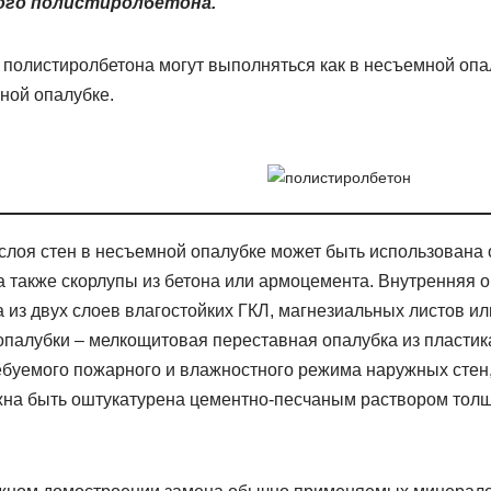
ого полистиролбетона.
полистиролбетона могут выполняться как в несъемной опал
ной опалубке.
 слоя стен в несъемной опалубке может быть использована 
а также скорлупы из бетона или армоцемента. Внутренняя о
из двух слоев влагостойких ГКЛ, магнезиальных листов ил
палубки – мелкощитовая переставная опалубка из пластик
ебуемого пожарного и влажностного режима наружных стен
жна быть оштукатурена цементно-песчаным раствором тол