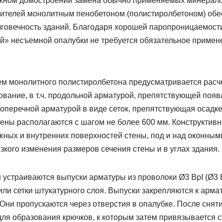
ажном домостроении замена обычно применяемых минерал
ителей монолитным пенобетоном (полистиролбетоном) обе
лговечность зданий. Благодаря хорошей паропроницаемост
 несъемной опалубки не требуется обязательное примене
.
ем монолитного полистиролбетона предусматривается расче
вание, в т.ч. продольной арматурой, препятствующей появ
поперечной арматурой в виде сеток, препятствующая осадк
стены располагаются с шагом не более 600 мм. Конструктив
жных и внутренних поверхностей стены, под и над оконным
зкого изменения размеров сечения стены и в углах здания.
 устраиваются выпуски арматуры из проволоки Ø3 BpI (Ø3 В
или сетки штукатурного слоя. Выпуски закрепляются к арм
Они пропускаются через отверстия в опалубке. После снят
ля образования крючков, к которым затем привязывается с