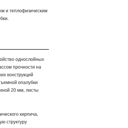
ым и теплофизическим
бки.
ройство однослойных
ассом прочности на
ких конструкций
есъемной опалубки
иной 20 мм, листы
ического кирпича,
ую структуру