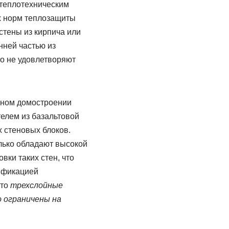
 теплотехническим
х норм теплозащиты
тены из кирпича или
нней частью из
то не удовлетворяют
жном домостроении
елем из базальтовой
 стеновых блоков.
олько обладают высокой
ки таких стен, что
лификацией
что
трехслойные
о ограничены на