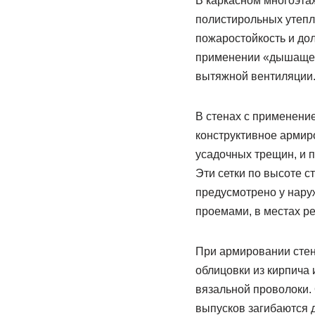
В каркасном многоэт
полистирольных утепл
пожаростойкость и до
применении «дышащей»
вытяжной вентиляции
В стенах с применени
конструктивное армиро
усадочных трещин, и 
Эти сетки по высоте 
предусмотрено у нару
проемами, в местах ре
При армировании стен
облицовки из кирпича 
вязальной проволоки. 
выпусков загибаются д