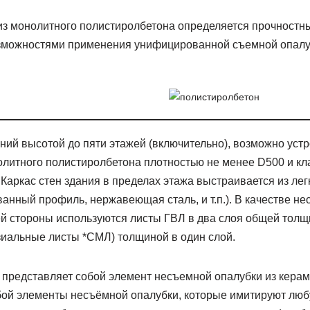
из монолитного полистиролбетона определяется прочностн
озможностями применения унифицированной съемной опалу
аний высотой до пяти этажей (включительно), возможно уст
олитного полистиролбетона плотностью не менее D500 и кл
 Каркас стен здания в пределах этажа выстраивается из лег
анный профиль, нержавеющая сталь, и т.п.). В качестве н
ей стороны используются листы ГВЛ в два слоя общей толщ
иальные листы *СМЛ) толщиной в один слой.
 представляет собой элемент несъемной опалубки из керам
бой элементы несъёмной опалубки, которые имитируют люб