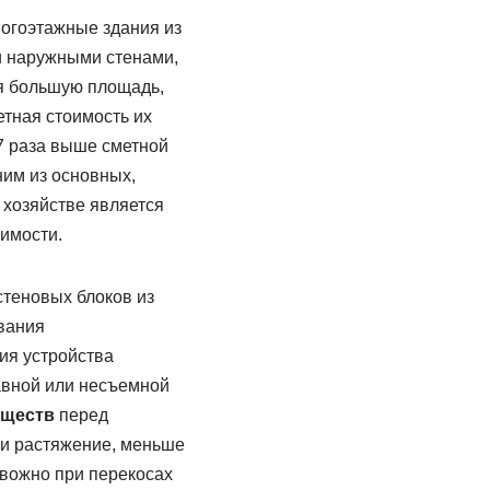
огоэтажные здания из
и наружными стенами,
я большую площадь,
етная стоимость их
,7 раза выше сметной
ним из основных,
хозяйстве является
имости.
теновых блоков из
вания
ия устройства
авной или несъемной
уществ
перед
 и растяжение, меньше
овожно при перекосах