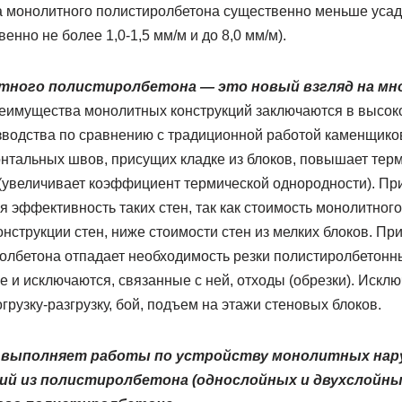
дка монолитного полистиролбетона существенно меньше уса
енно не более 1,0-1,5 мм/м и до 8,0 мм/м).
тного полистиролбетона — это новый взгляд на мн
еимущества монолитных конструкций заключаются в высоко
зводства по сравнению с традиционной работой каменщиков
онтальных швов, присущих кладке из блоков, повышает тер
(увеличивает коэффициент термической однородности). При
 эффективность таких стен, так как стоимость монолитного
конструкции стен, ниже стоимости стен из мелких блоков. П
олбетона отпадает необходимость резки полистиролбетонн
 и исключаются, связанные с ней, отходы (обрезки). Искл
грузку-разгрузку, бой, подъем на этажи стеновых блоков.
 выполняет работы по устройству монолитных нар
й из полистиролбетона (однослойных и двухслойных