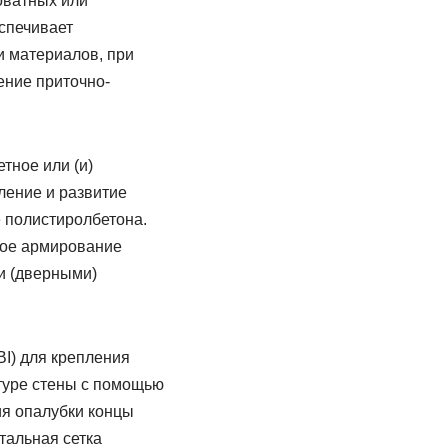
оватных или
спечивает
и материалов, при
ние приточно-
тное или (и)
ление и развитие
е полистиролбетона.
ное армирование
и (дверными)
I) для крепления
атуре стены с помощью
ия опалубки концы
тальная сетка