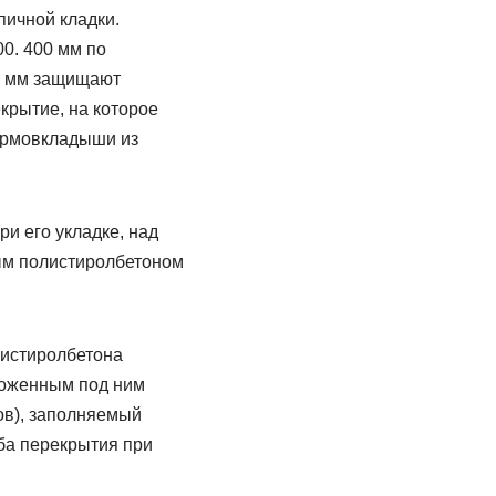
пичной кладки.
0. 400 мм по
0 мм защищают
крытие, на которое
ермовкладыши из
и его укладке, над
ым полистиролбетоном
листиролбетона
ложенным под ним
в), заполняемый
ба перекрытия при