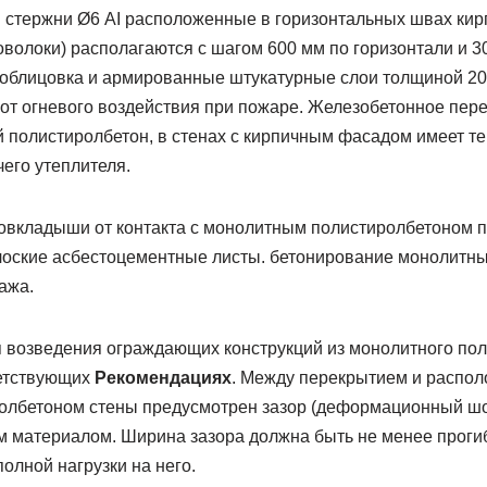
и стержни Ø6 АI расположенные в горизонтальных швах кир
волоки) располагаются с шагом 600 мм по горизонтали и 30
 облицовка и армированные штукатурные слои толщиной 2
от огневого воздействия при пожаре. Железобетонное пере
 полистиролбетон, в стенах с кирпичным фасадом имеет т
его утеплителя.
вкладыши от контакта с монолитным полистиролбетоном пр
оские асбестоцементные листы. бетонирование монолитн
ажа.
 возведения ограждающих конструкций из монолитного по
ветствующих
Рекомендациях
. Между перекрытием и распо
олбетоном стены предусмотрен зазор (деформационный шо
материалом. Ширина зазора должна быть не менее проги
олной нагрузки на него.