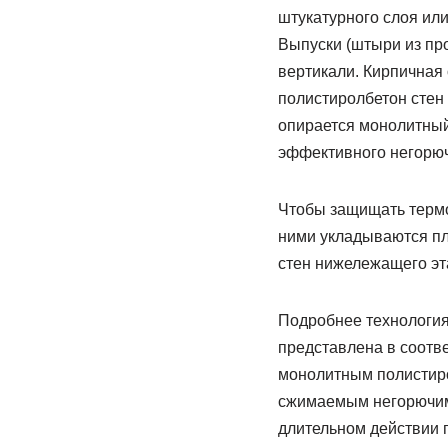
штукатурного слоя ил
Выпуски (штыри из про
вертикали. Кирпичная
полистиролбетон стен 
опирается монолитный
эффективного негорюч
Чтобы защищать термо
ними укладываются пл
стен нижележащего эт
Подробнее технология
представлена в соот
монолитным полистир
сжимаемым негорючим 
длительном действии п