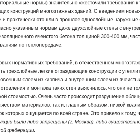
ториальные нормы) значительно ужесточили требования к
их конструкций многоэтажных зданий. С введением новы
 и практически отошли в прошлое однослойные наружные с
ласно указанным нормам даже двухслойные стены с внутре
изоляционного ячеистого бетона толщиной 300-400 мм, час
ваниям по теплопередаче.
овых нормативных требований, в отечественном многоэта
ть трехслойные легкие ограждающие конструкции с утеплит
овочным слоем из кирпича и внутренним слоем из ячеистых
готовления и монтажа таких стен выяснилось, что они не т
ой стоимостью. Очень часто происходит разрушение облицов
качеством материалов, так и, главным образом, низкой ква
к которых ощущается по всей стране. Это привело к тому, 
ции были либо запрещены (г. Москва), либо существенн
ой федерации.