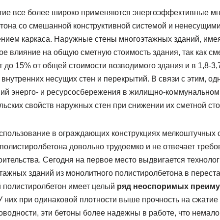
тие все более широко применяются энергоэффективные мн
тона со смешанной конструктивной системой и ненесущим
нием каркаса. Наружные стены многоэтажных зданий, име
е влияние на общую сметную стоимость здания, так как см
 до 15% от общей стоимости возводимого здания и в 1,8-3
внутренних несущих стен и перекрытий. В связи с этим, од
ий энерго- и ресурсосбережения в жилищно-коммунальном 
ьских свойств наружных стен при снижении их сметной сто
спользование в ограждающих конструкциях мелкоштучных с
 полистиролбетона довольно трудоемко и не отвечает требо
ительства. Сегодня на первое место выдвигается технолог
тажных зданий из монолитного полистиролбетона в перест
 полистиролбетон имеет целый
ряд неоспоримых преим
У них при одинаковой плотности выше прочность на сжатие
водности, эти бетоны более надежны в работе, что немал