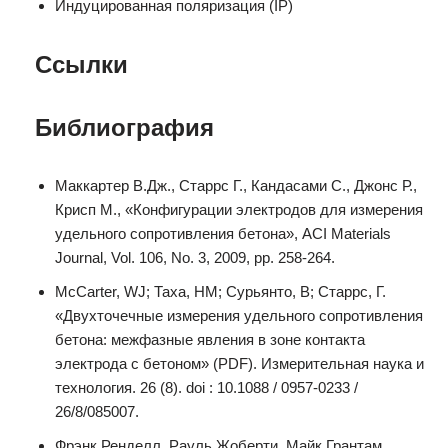
Индуцированная поляризация (IP)
Ссылки
Библиография
Маккартер В.Дж., Старрс Г., Кандасами С., Джонс Р.,
Крисп М., «Конфигурации электродов для измерения
удельного сопротивления бетона», ACI Materials
Journal, Vol. 106, No. 3, 2009, pp. 258-264.
McCarter, WJ; Таха, HM; Сурьянто, B; Старрс, Г.
«Двухточечные измерения удельного сопротивления
бетона: межфазные явления в зоне контакта
электрода с бетоном» (PDF). Измерительная наука и
технология. 26 (8). doi : 10.1088 / 0957-0233 /
26/8/085007.
Фрэнк Ренделл, Рауль Жоберти, Майк Грантам,