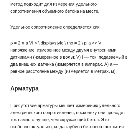
метод подходит для измерения удельного
сопротивления объемного бетона на месте.
Удельное сопротивление определяется как:
ρ = 2 π a VI < \ displaystyle \ rho = 2 \ pi a >> V —
напряжение, измеренное между двумя внутренними
датчиками (измеренное в вольт, V) I — ток, подаваемый в
два внешних датчика (измеряется в амперах, A) a —
равное расстояние между (измеряется в метрах, м).
Арматура
Присутствие арматуры мешает измерению удельного
электрического сопротивления, поскольку они проводят
ток намного лучше, чем окружающий бетон. Это
особенно актуально, когда глубина бетонного покрытия