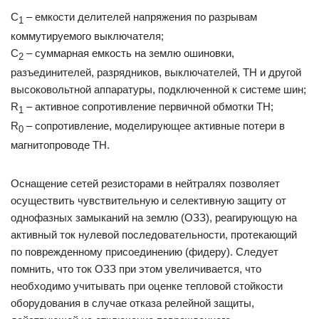
С
– емкости делителей напряжения по разрывам
1
коммутируемого выключателя;
С
– суммарная емкость на землю ошиновки,
2
разъединителей, разрядников, выключателей, ТН и другой
высоковольтной аппаратуры, подключенной к системе шин;
R
– активное сопротивление первичной обмотки ТН;
1
R
– сопротивление, моделирующее активные потери в
0
магнитопроводе ТН.
Оснащение сетей резисторами в нейтралях позволяет
осуществить чувствительную и селективную защиту от
однофазных замыканий на землю (ОЗЗ), реагирующую на
активный ток нулевой последовательности, протекающий
по поврежденному присоединению (фидеру). Следует
помнить, что ток ОЗЗ при этом увеличивается, что
необходимо учитывать при оценке тепловой стойкости
оборудования в случае отказа релейной защиты,