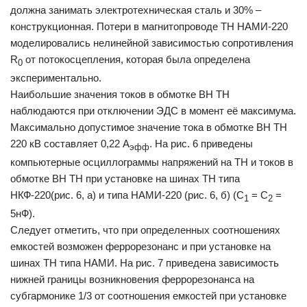
должна занимать электротехническая сталь и 30% –
конструкционная. Потери в магнитопроводе ТН НАМИ-220
моделировались нелинейной зависимостью сопротивления
R
от потокосцепления, которая была определена
0
экспериментально.
Наибольшие значения токов в обмотке ВН ТН
наблюдаются при отключении ЭДС в момент её максимума.
Максимально допустимое значение тока в обмотке ВН ТН
220 кВ составляет 0,22 А
. На рис. 6 приведены
эфф
компьютерные осциллограммы напряжений на ТН и токов в
обмотке ВН ТН при установке на шинах ТН типа
НКФ-220(рис. 6, а) и типа НАМИ-220 (рис. 6, б) (С
= С
=
1
2
5нФ).
Следует отметить, что при определенных соотношениях
емкостей возможен феррорезонанс и при установке на
шинах ТН типа НАМИ. На рис. 7 приведена зависимость
нижней границы возникновения феррорезонанса на
субгармонике 1/3 от соотношения емкостей при установке