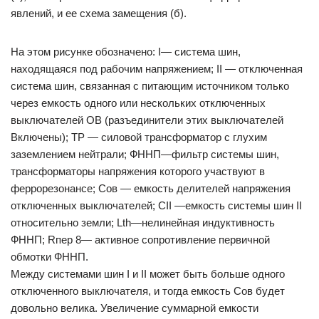
явлений, и ее схема замещения (б).
На этом рисунке обозначено: I— система шин,
находящаяся под рабочим напряжением; II — отключенная
система шин, связанная с питающим источником только
через емкость одного или нескольких отключенных
выключателей ОВ (разъединители этих выключателей
Включены); ТР — силовой трансформатор с глухим
заземлением нейтрали; ФННП—фильтр системы шин,
трансформаторы напряжения которого участвуют в
феррорезонансе; Сов — емкость делителей напряжения
отключенных выключателей; СII —емкость системы шин II
относительно земли; Lth—нелинейная индуктивность
ФННП; Rпep 8— активное сопротивление первичной
обмотки ФННП.
Между системами шин I и II может быть больше одного
отключенного выключателя, и тогда емкость Сов будет
довольно велика. Увеличение суммарной емкости