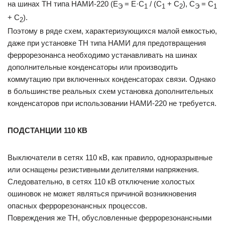
на шинах ТН типа НАМИ-220 (E
= E·C
/ (C
+ C
), C
= C
Э
1
1
2
Э
1
+ C
).
2
Поэтому в ряде схем, характеризующихся малой емкостью,
даже при установке ТН типа НАМИ для предотвращения
феррорезонанса необходимо устанавливать на шинах
дополнительные конденсаторы или производить
коммутацию при включенных конденсаторах связи. Однако
в большинстве реальных схем установка дополнительных
конденсаторов при использовании НАМИ-220 не требуется.
ПОДСТАНЦИИ 110 КВ
Выключатели в сетях 110 кВ, как правило, одноразрывные
или оснащены резистивными делителями напряжения.
Следовательно, в сетях 110 кВ отключение холостых
ошиновок не может являться причиной возникновения
опасных феррорезонансных процессов.
Повреждения же ТН, обусловленные феррорезонансными