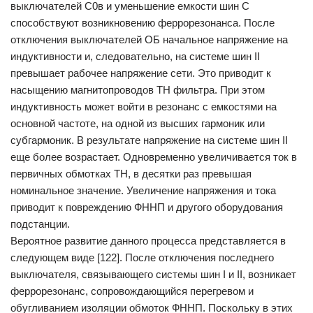
выключателей С0в и уменьшение емкости шин С
способствуют возникновению феррорезонанса. После
отключения выключателей ОБ начальное напряжение на
индуктивности и, следовательно, на системе шин II
превышает рабочее напряжение сети. Это приводит к
насыщению магнитопроводов ТН фильтра. При этом
индуктивность может войти в резонанс с емкостями на
основной частоте, на одной из высших гармоник или
субгармоник. В результате напряжение на системе шин II
еще более возрастает. Одновременно увеличивается ток в
первичных обмотках ТН, в десятки раз превышая
номинальное значение. Увеличение напряжения и тока
приводит к повреждению ФННП и другого оборудования
подстанции.
Вероятное развитие данного процесса представляется в
следующем виде [122]. После отключения последнего
выключателя, связывающего системы шин I и II, возникает
феррорезонанс, сопровождающийся перегревом и
обугливанием изоляции обмоток ФННП. Поскольку в этих