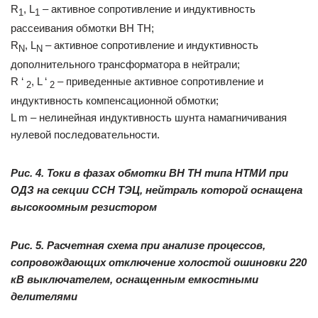
R
, L
– активное сопротивление и индуктивность
1
1
рассеивания обмотки ВН ТН;
R
, L
– активное сопротивление и индуктивность
N
N
дополнительного трансформатора в нейтрали;
R ‘
, L ‘
– приведенные активное сопротивление и
2
2
индуктивность компенсационной обмотки;
L m – нелинейная индуктивность шунта намагничивания
нулевой последовательности.
Рис. 4. Токи в фазах обмотки ВН ТН типа НТМИ при
ОДЗ на секции ССН ТЭЦ, нейтраль которой оснащена
высокоомным резистором
Рис. 5. Расчетная схема при анализе процессов,
сопровождающих отключение холостой ошиновки 220
кВ выключателем, оснащенным емкостными
делителями