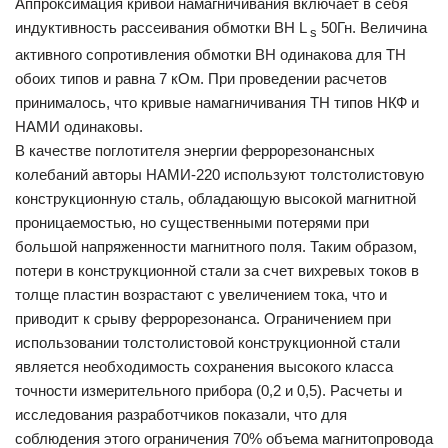
Аппроксимация кривой намагничивания включает в себя
индуктивность рассеивания обмотки ВН L
50Гн. Величина
s
активного сопротивления обмотки ВН одинакова для ТН
обоих типов и равна 7 кОм. При проведении расчетов
принималось, что кривые намагничивания ТН типов НКФ и
НАМИ одинаковы.
В качестве поглотителя энергии феррорезонансных
колебаний авторы НАМИ-220 используют толстолистовую
конструкционную сталь, обладающую высокой магнитной
проницаемостью, но существенными потерями при
большой напряженности магнитного поля. Таким образом,
потери в конструкционной стали за счет вихревых токов в
толще пластин возрастают с увеличением тока, что и
приводит к срыву феррорезонанса. Ограничением при
использовании толстолистовой конструкционной стали
является необходимость сохранения высокого класса
точности измерительного прибора (0,2 и 0,5). Расчеты и
исследования разработчиков показали, что для
соблюдения этого ограничения 70% объема магнитопровода