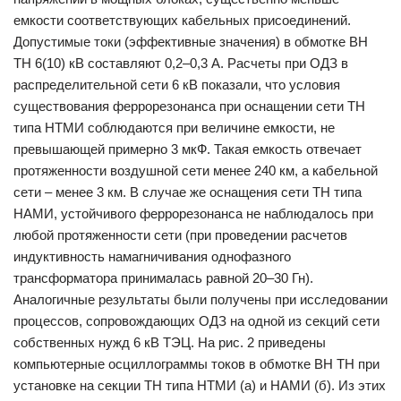
емкости соответствующих кабельных присоединений.
Допустимые токи (эффективные значения) в обмотке ВН
ТН 6(10) кВ составляют 0,2–0,3 А. Расчеты при ОДЗ в
распределительной сети 6 кВ показали, что условия
существования феррорезонанса при оснащении сети ТН
типа НТМИ соблюдаются при величине емкости, не
превышающей примерно 3 мкФ. Такая емкость отвечает
протяженности воздушной сети менее 240 км, а кабельной
сети – менее 3 км. В случае же оснащения сети ТН типа
НАМИ, устойчивого феррорезонанса не наблюдалось при
любой протяженности сети (при проведении расчетов
индуктивность намагничивания однофазного
трансформатора принималась равной 20–30 Гн).
Аналогичные результаты были получены при исследовании
процессов, сопровождающих ОДЗ на одной из секций сети
собственных нужд 6 кВ ТЭЦ. На рис. 2 приведены
компьютерные осциллограммы токов в обмотке ВН ТН при
установке на секции ТН типа НТМИ (а) и НАМИ (б). Из этих