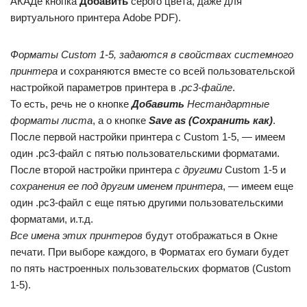
АКАДе кнопка
Добавить
серого цвета, даже для
виртуального принтера Adobe PDF).
Форматы Custom 1-5, задаются в свойствах системного
принтера
и сохраняются вместе со всей пользовательской
настройкой параметров принтера в
.рс3-файле
.
То есть, речь не о кнопке
Добавить
Нестандартные
форматы листа
, а о кнопке
Save as (Сохранить как)
.
После первой настройки принтера с Custom 1-5, — имеем
один .рс3-файл с пятью пользовательскими форматами.
После второй настройки принтера
с другими
Custom 1-5 и
сохранения ее под другим именем принтера
, — имеем еще
один .рс3-файл с еще пятью другими пользовательскими
форматами, и.т.д.
Все имена этих принтеров
будут отображаться в Окне
печати. При выборе каждого, в Форматах его бумаги будет
по пять настроенных пользовательских форматов (Custom
1-5).