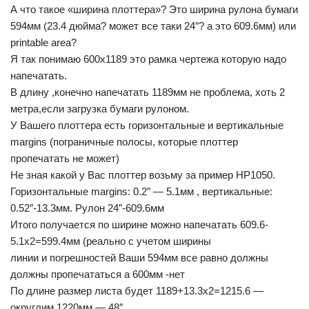
А что такое «ширина плоттера»? Это ширина рулона бумаги
594мм (23.4 дюйма? может все таки 24″? а это 609.6мм) или
printable area?
Я так понимаю 600х1189 это рамка чертежа которую надо
напечатать.
В длину ,конечно напечатать 1189мм не проблема, хоть 2
метра,если загрузка бумаги рулоном.
У Вашего плоттера есть горизонтальные и вертикальные
margins (пограничные полосы, которые плоттер
пропечатать не может)
Не зная какой у Вас плоттер возьму за пример HP1050.
Горизонтальные margins: 0.2″ — 5.1мм , вертикальные:
0.52″-13.3мм. Рулон 24″-609.6мм
Итого получается по ширине можно напечатать 609.6-
5.1х2=599.4мм (реально с учетом ширины
линии и погрешностей Ваши 594мм все равно должны
должны пропечататься а 600мм -нет
По длине размер листа будет 1189+13.3х2=1215.6 —
округлим 1220мм — 48″