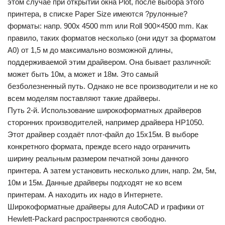
этом случае при открытии окна Plot, после выбора этого
принтера, в списке Paper Size имеются ?рулонные?
форматы: напр. 900x 4500 mm или Roll 900×4500 mm. Как
правило, таких форматов несколько (они идут за форматом
А0) от 1,5 м до максимально возможной длины,
поддерживаемой этим драйвером. Она бывает различной:
может быть 10м, а может и 18м. Это самый
безболезненный путь. Однако не все производители и не ко
всем моделям поставляют такие драйверы.
Путь 2-й. Использование широкоформатных драйверов
сторонних производителей, например драйвера НР1050.
Этот драйвер создаёт плот-файл до 15х15м. В выборе
конкретного формата, прежде всего надо ограничить
ширину реальным размером печатной зоны данного
принтера. А затем установить несколько длин, напр. 2м, 5м,
10м и 15м. Данные драйверы подходят не ко всем
принтерам. А находить их надо в Интернете.
Широкоформатные драйверы для AutoCAD и графики от
Hewlett-Packard распространяются свободно.