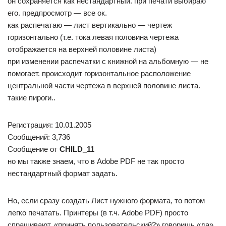
он сохраняется как нестандартный. при печати выбираю
его. предпросмотр — все ок.
как распечатаю — лист вертикально — чертеж
горизонтально (т.е. тока левая половина чертежа
отображается на верхней половине листа)
при изменении распечатки с книжной на альбомную — не
помогает. происходит горизонтальное расположение
центральной части чертежа в верхней половине листа.
такие пироги..
Регистрация: 10.01.2005
Сообщений: 3,736
Сообщение от
CHILD_11
но мы также знаем, что в Adobe PDF не так просто
нестандартный формат задать.
Но, если сразу создать Лист нужного формата, то потом
легко печатать. Принтеры (в т.ч. Adobe PDF) просто
спрашивают, «принять пользовательский?» говоришь «да»