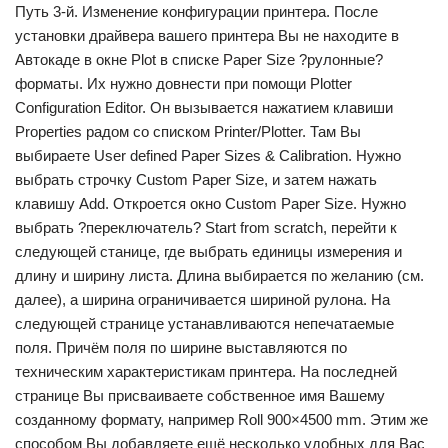
Путь 3-й. Изменение конфигурации принтера. После
установки драйвера вашего принтера Вы не находите в
Автокаде в окне Plot в списке Paper Size ?рулонные?
форматы. Их нужно довнести при помощи Plotter
Configuration Editor. Он вызывается нажатием клавиши
Properties радом со списком Printer/Plotter. Там Вы
выбираете User defined Paper Sizes & Calibration. Нужно
выбрать строчку Custom Paper Size, и затем нажать
клавишу Add. Откроется окно Custom Paper Size. Нужно
выбрать ?переключатель? Start from scratch, перейти к
следующей станице, где выбрать единицы измерения и
длину и ширину листа. Длина выбирается по желанию (см.
далее), а ширина ограничивается шириной рулона. На
следующей странице устанавливаются непечатаемые
поля. Причём поля по ширине выставляются по
техническим характеристикам принтера. На последней
странице Вы присваиваете собственное имя Вашему
созданному формату, например Roll 900×4500 mm. Этим же
способом Вы добавляете ещё несколько удобных для Вас