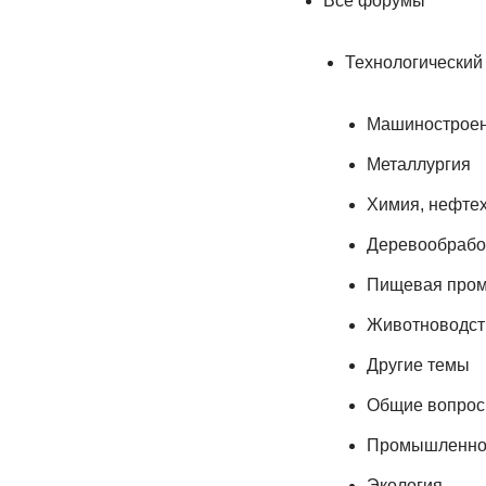
Все форумы
Технологический
Машинострое
Металлургия
Химия, нефте
Деревообрабо
Пищевая про
Животноводств
Другие темы
Общие вопро
Промышленнос
Экология