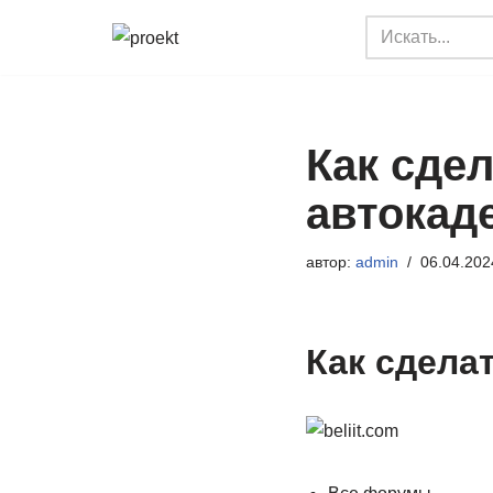
Перейти
к
содержимому
Как сде
автокад
автор:
admin
06.04.202
Как сдела