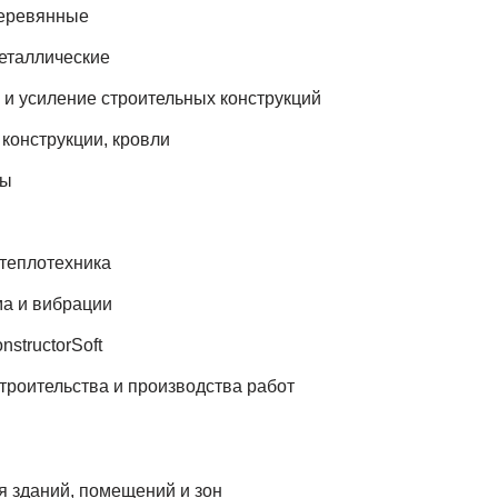
деревянные
еталлические
и усиление строительных конструкций
онструкции, кровли
сы
теплотехника
а и вибрации
structorSoft
троительства и производства работ
 зданий, помещений и зон