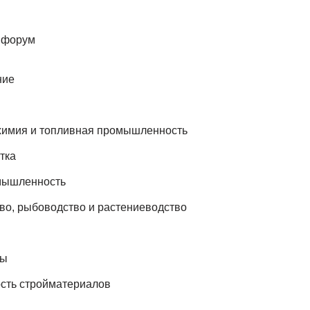
 форум
ние
химия и топливная промышленность
тка
мышленность
о, рыбоводство и растениеводство
сы
ть стройматериалов