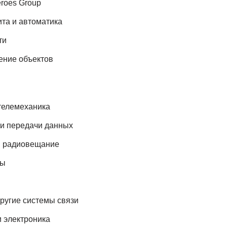
roes Group
та и автоматика
ти
ение объектов
телемеханика
и передачи данных
и радиовещание
сы
ругие системы связи
 электроника