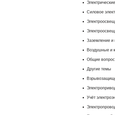
Электрические
Силовое элек
Электроосвещ
Электроосвещ
Заземление и
Воздушные и 
Общие вопро
Другие темы
Взрывозащище
Электроприво
Учёт электроэ
Электропровод