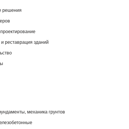
е решения
ьеров
проектирование
 и реставрация зданий
ьство
сы
ундаменты, механика грунтов
железобетонные