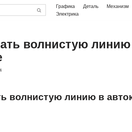
Графика
Деталь
Механизм
Электрика
лать волнистую линию
е
4
ть волнистую линию в авто