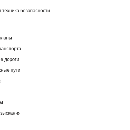
и техника безопасности
планы
ранспорта
е дороги
ные пути
е
сы
зыскания