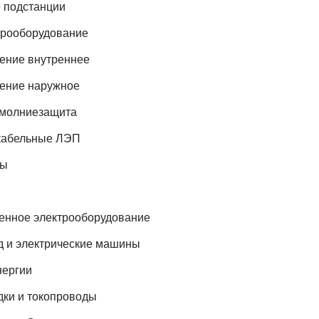
 подстанции
трооборудование
ение внутреннее
ение наружное
 молниезащита
кабельные ЛЭП
сы
нное электрооборудование
д и электрические машины
нергии
ки и токопроводы