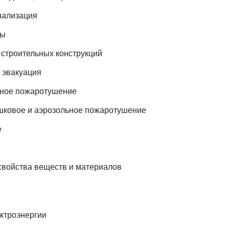
нализация
сы
 строительных конструкций
 эвакуация
нное пожаротушение
шковое и аэрозольное пожаротушение
е
войства веществ и материалов
ктроэнергии