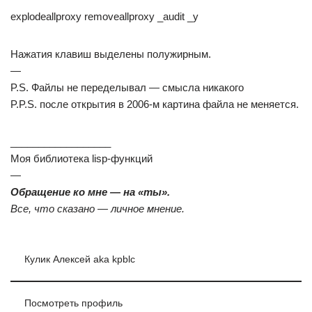
explodeallproxy removeallproxy _audit _y
Нажатия клавиш выделены полужирным.
—
P.S. Файлы не переделывал — смысла никакого
P.P.S. после открытия в 2006-м картина файла не меняется.
__________________
Моя библиотека lisp-функций
—
Обращение ко мне — на «ты».
Все, что сказано — личное мнение.
Кулик Алексей aka kpblc
Посмотреть профиль