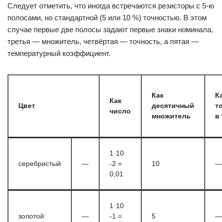
Следует отметить, что иногда встречаются резисторы с 5-ю
полосами, но стандартной (5 или 10 %) точностью. В этом
случае первые две полосы задают первые знаки номинала,
третья — множитель, четвёртая — точность, а пятая —
температурный коэффициент.
Как
К
Как
Цвет
десятичный
т
число
множитель
в
1·10
серебристый
—
-2 =
10
—
0,01
1·10
золотой
—
-1 =
5
—