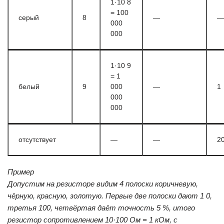
1·10 8
= 100
серый
8
—
—
000
000
1·10 9
= 1
белый
9
000
—
1
000
000
отсутствует
—
—
2
Пример
Допустим на резисторе видим 4 полоски коричневую,
чёрную, красную, золотую. Первые две полоски дают 1 0,
третья 100, четвёртая даёт точность 5 %, итого
резистор сопротивлением 10·100 Ом = 1 кОм, с