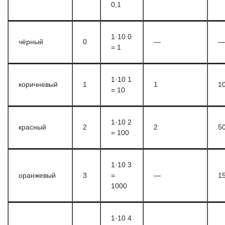
0,1
1·10 0
чёрный
0
—
—
= 1
1·10 1
коричневый
1
1
1
= 10
1·10 2
красный
2
2
5
= 100
1·10 3
оранжевый
3
=
—
1
1000
1·10 4