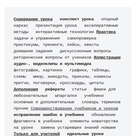
Содержание урока
  конспект урока
   опорный 
каркас   презентация урока   акселеративные 
методы   интерактивные технологии 
Практика
задачи и упражнения   самопроверка   
практикумы, тренинги, кейсы, квесты   
домашние задания   дискуссионные вопросы   
риторические вопросы от учеников 
Иллюстрации
аудио-, видеоклипы и мультимедиа
фотографии, картинки   графики, таблицы, 
схемы   юмор, анекдоты, приколы, комиксы   
притчи, поговорки, кроссворды, цитаты 
Дополнения
  рефераты
   статьи   фишки для 
любознательных   шпаргалки   учебники 
основные и дополнительные   словарь терминов   
прочие 
Совершенствование учебников и уроков
исправление ошибок в учебнике
   обновление 
фрагмента в учебнике   элементы новаторства 
на уроке   замена устаревших знаний новыми 
Только для учителей
  идеальные уроки