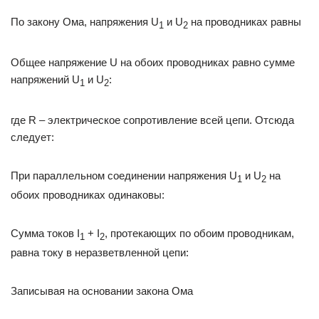
По закону Ома, напряжения U
и U
на проводниках равны
1
2
Общее напряжение U на обоих проводниках равно сумме
напряжений U
и U
:
1
2
где R – электрическое сопротивление всей цепи. Отсюда
следует:
При параллельном соединении напряжения U
и U
на
1
2
обоих проводниках одинаковы:
Сумма токов I
+ I
, протекающих по обоим проводникам,
1
2
равна току в неразветвленной цепи:
Записывая на основании закона Ома