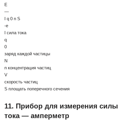
Е
—
I q 0 n S
-е
I сила тока
q
0
заряд каждой частицы
N
n концентрация частиц
V
скорость частиц
S площать поперечного сечения
11. Прибор для измерения силы
тока — амперметр