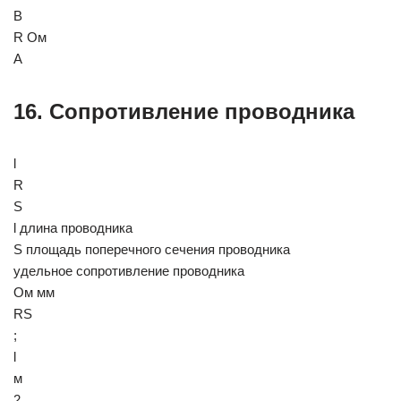
В
R Ом
А
16. Сопротивление проводника
l
R
S
l длина проводника
S площадь поперечного сечения проводника
удельное сопротивление проводника
Ом мм
RS
;
l
м
2