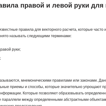
авила правой и левой руки для
звестные правила для векторного расчета, которые часто и
инято называть следующими терминами:
равой руки;
;
азываются, мнемоническими правилами или законами. Да
льные приемы и способы, которые значительно упрощают пр
информации. Которые позволяют образовывать определенн
е параллели между определенными абстрактными объектам
тические представления.