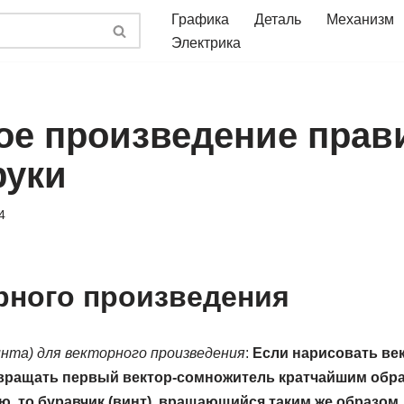
Графика
Деталь
Механизм
Электрика
ое произведение прав
руки
4
рного произведения
инта) для векторного произведения
:
Если нарисовать век
 вращать первый вектор-сомножитель кратчайшим обра
, то буравчик (винт), вращающийся таким же образом,