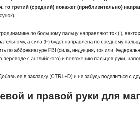
, то третий (средний) покажет (приблизительно) напра
сунок).
родинамике по большому пальцу направляют ток (I), векто
зательному, а сила (F) будет направлена по среднему пальц
ть по аббревиатуре FBI (сила, индукция, ток или Федераль
в переводе с английского) и положению пальцев руки, нап
обавь ее в закладку (CTRL+D) и не забудь поделиться с др
евой и правой руки для ма