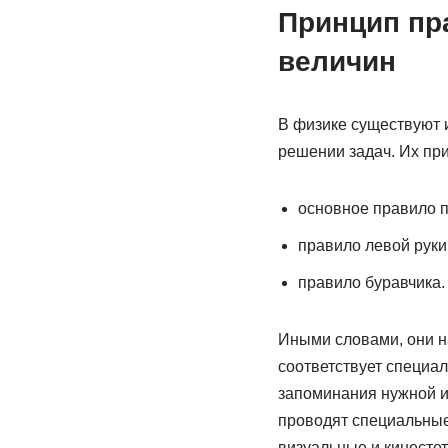
Принцип пр
величин
В физике существуют и
решении задач. Их пр
основное правило п
правило левой руки
правило буравчика.
Иными словами, они н
соответствует специа
запоминания нужной 
проводят специальны
визуальные и кинесте