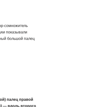
тор-сомножитель
уки показывали
нный большой палец
ой) палец правой
й) — вдоль второго