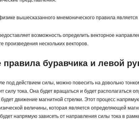
изике вышесказанного мнемонического правила является 
редоставляет возможность определить векторное направлен
те произведения нескольких векторов.
 правила буравчика и левой ру
ле под действием силы, можно повесить на довольно тонко
ит силу тока. Она будет вращаться и будет располагаться 
будет движение магнитной стрелки. Этот процесс напрямую
изической величины, которая является определяющей магни
 будет напрямую зависеть от направления силы тока в рамк