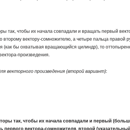
оры так, чтобы их начала совпадали и вращать первый век
о второму вектору-сомножителю, а четыре пальца правой р
 (как бы охватывая вращающийся цилиндр), то оттопыре
вектора-произведения.
для векторного произведения (второй вариант)
:
торы так, чтобы их начала совпадали и первый (больш
ь первого вектора-сомножителя, второй (указательны