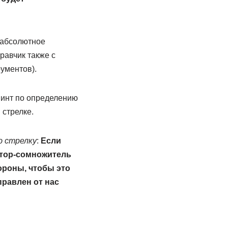
х абсолютное
равчик также с
ументов).
винт по определению
 стрелке.
ю стрелку
:
Если
ктор-сомножитель
ороны, чтобы это
правлен от нас