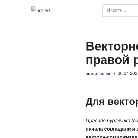
Перейти
к
содержимому
Векторн
правой 
автор:
admin
06.04.202
Для векто
Правило буравчика (в
начала совпадали и
вектору-сомножителю