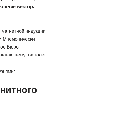
вление вектора-
р магнитной индукции
у. Мнемонически
ное Бюро
оминающему пистолет.
узьями:
гнитного