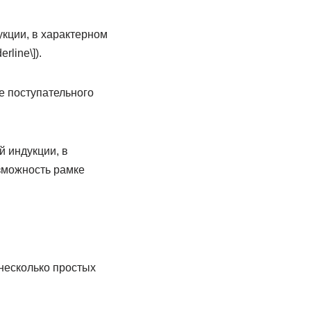
кции, в характерном
line\]).
е поступательного
 индукции, в
зможность рамке
несколько простых