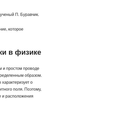
ученый П. Буравчик.
ие, которое
ки в физике
м и простом проводе
определенным образом.
 характеризует о
тного поля. Поэтому,
е и расположения