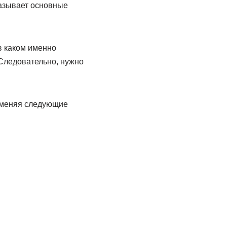
казывает основные
в каком именно
 Следовательно, нужно
именяя следующие