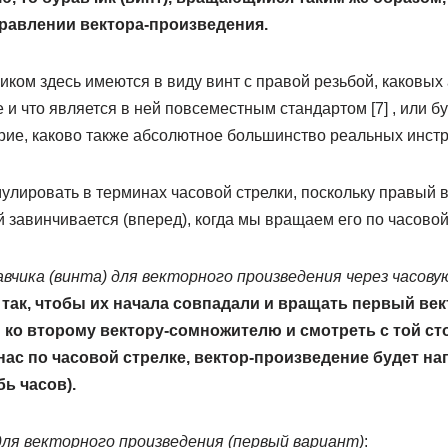
равлении вектора-произведения.
чиком здесь имеются в виду винт с правой резьбой, каковы
 и что является в ней повсеместным стандартом [7] , или бу
рие, каково также абсолютное большинство реальных инстр
улировать в терминах часовой стрелки, поскольку правый 
ый завинчивается (вперед), когда мы вращаем его по часовой
вчика (винта) для векторного произведения через часову
так, чтобы их начала совпадали и вращать первый ве
ко второму вектору-сомножителю и смотреть с той ст
ас по часовой стрелке, вектор-произведение будет на
ь часов).
для векторного произведения (первый вариант)
: