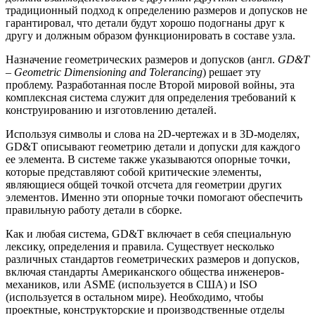
традиционный подход к определению размеров и допусков не
гарантировал, что детали будут хорошо подогнаны друг к
другу и должным образом функционировать в составе узла.
Назначение геометрических размеров и допусков (англ.
GD&T
– Geometric Dimensioning and Tolerancing
) решает эту
проблему. Разработанная после Второй мировой войны, эта
комплексная система служит для определения требований к
конструированию и изготовлению деталей.
Используя символы и слова на 2D‑чертежах и в 3D‑моделях,
GD&T описывают геометрию детали и допуски для каждого
ее элемента. В системе также указываются опорные точки,
которые представляют собой критические элементы,
являющиеся общей точкой отсчета для геометрии других
элементов. Именно эти опорные точки помогают обеспечить
правильную работу детали в сборке.
Как и любая система, GD&T включает в себя специальную
лексику, определения и правила. Существует несколько
различных стандартов геометрических размеров и допусков,
включая стандарты Американского общества инженеров-
механиков, или ASME (используется в США) и ISO
(используется в остальном мире). Необходимо, чтобы
проектные, конструкторские и производственные отделы