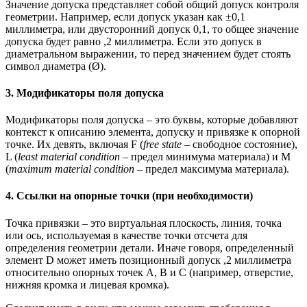
Значение допуска представляет собой общий допуск контроля
геометрии. Например, если допуск указан как ±0,1
миллиметра, или двусторонний допуск 0,1, то общее значение
допуска будет равно ,2 миллиметра. Если это допуск в
диаметральном выражении, то перед значением будет стоять
символ диаметра (Ø).
3. Модификаторы поля допуска
Модификаторы поля допуска – это буквы, которые добавляют
контекст к описанию элемента, допуску и привязке к опорной
точке. Их девять, включая F (
free state
– свободное состояние),
L (
least material condition
– предел минимума материала) и M
(
maximum material condition
– предел максимума материала).
4. Ссылки на опорные точки (при необходимости)
Точка привязки – это виртуальная плоскость, линия, точка
или ось, используемая в качестве точки отсчета для
определения геометрии детали. Иначе говоря, определенный
элемент D может иметь позиционный допуск ,2 миллиметра
относительно опорных точек A, B и C (например, отверстие,
нижняя кромка и лицевая кромка).