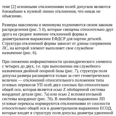
теме [2] основными отклонениями полей допусков являются
ближайшие к нулевой линии отклонения, что никак не
объяснимо.
Размеры максимума и минимума подчиняются своим законам
распределения (рис. 5 б), которые смещены относительно друг
друга на среднее значение отклонений формы в
диаметральном выражении ЕФДСР для партии деталей.
Структура отклонений формы зависит от длины сопряжения
ЛС, на которой элемент выполняет свое служебное
назначение (рис. 6).
При снижении информативности цилиндрического элемента
с четырех до двух, т.е. при выполнении им служебного
назначения двойной опорной базы (рис. 7), структура поля
допуска размера расширяется только за счет геометрических
величин — отклонений относительного положения типа
угловых перекосов УП осей двух соосных баз относительно
общей оси, которая является осью Z обобщенной системы
координат детали (рис. 7а) или осью 2 вспомогательной
системы координат (рис. 7б). В линейном выражении ЛП
угловые перекосы нормируются отклонениями от соосности
относительно общей оси в диаметральном выражении ЕСОД,
которые входят в структуру поля допуска диаметра удвоенной