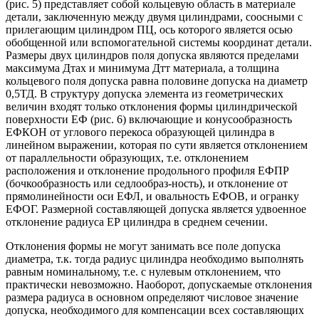
(рис. 5) представляет собой кольцевую область в материале
детали, заключенную между двумя цилиндрами, соосными с
прилегающим цилиндром ПЦ, ось которого является осью
обобщенной или вспомогательной системы координат детали.
Размеры двух цилиндров поля допуска являются пределами
максимума Дтах и минимума Дтт материала, а толщина
кольцевого поля допуска равна половине допуска на диаметр
0,5ТД. В структуру допуска элемента из геометрических
величин входят только отклонения формы цилиндрической
поверхности ЕФ (рис. 6) включающие и конусообразность
ЕФКОН от углового перекоса образующей цилиндра в
линейном выражении, которая по сути является отклонением
от параллельности образующих, т.е. отклонением
расположения и отклонение продольного профиля ЕФПР
(бочкообразность или седлообраз-ность), и отклонение от
прямолинейности оси ЕФЛ, и овальность ЕФОВ, и огранку
ЕФОГ. Размерной составляющей допуска является удвоенное
отклонение радиуса ЕР цилиндра в среднем сечении.
Отклонения формы не могут занимать все поле допуска
диаметра, т.к. тогда радиус цилиндра необходимо выполнять
равным номинальному, т.е. с нулевым отклонением, что
практически невозможно. Наоборот, допускаемые отклонения
размера радиуса в основном определяют числовое значение
допуска, необходимого для компенсации всех составляющих