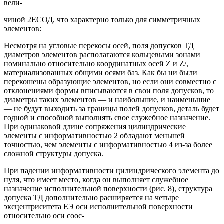
вели-
чиной 2ЕСОД, что характерно только для симметричных
элементов:
Несмотря на угловые перекосы осей, поля допусков ТД
диаметров элементов располагаются кольцевыми зонами
номинально относительно координатных осей Z и Z/,
материализованных общими осями баз. Как бы ни были
перекошены образующие элементов, но если они совместно с
отклонениями формы вписываются в свои поля допусков, то
диаметры таких элементов — и наибольшие, и наименьшие
— не будут выходить за границы полей допусков, деталь будет
годной и способной выполнять свое служебное назначение.
При одинаковой длине сопряжения цилиндрические
элементы с информативностью 2 обладают меньшей
точностью, чем элементы с информативностью 4 из-за более
сложной структуры допуска.
При падении информативности цилиндрического элемента до
нуля, что имеет место, когда он выполняет служебное
назначение исполнительной поверхности (рис. 8), структура
допуска ТД дополнительно расширяется на четыре
эксцентриситета ЕЭ оси исполнительной поверхности
относительно оси соос-