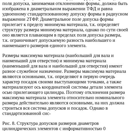
поля допуска, занимаемая отклонениями формы, должна быть
изображена в диаметральном выражении ТФД и равна
удвоенному стандартизованному допуску формы в радиусном
выражении 2ТФР. Диаметральное поле допуска формы
прилегает к пределу минимума материала, т.к. определяет
структуру размера минимума материала, однако по сути своей
оно является плавающим в пределах поля допуска размера,
т.к. ограничивает допускаемую разность наибольшего и
наименьшего размеров единого элемента.
Размеры максимума материала (наибольший для вала и
наименьший для отверстия) и минимума материала
(наименьший для вала и наибольший для отверстия) имеют
разное служебное назначение. Размеры максимума материала
являются основными, т.к. определяют в первую очередь
характер посадок своими выступающими точками, а также
материализуют ось координатной системы детали элемента
осью прилегающего цилиндра. Поэтому отклонения размера
максимума материала элемента относительно номинального
размера действительно являются основными, на них должна
строиться вся система допусков и посадок. Однако в
стандартизованной сис-
Рис. 8. Структура допусков размеров диаметров
цилиндрических элементов с информативностью 0