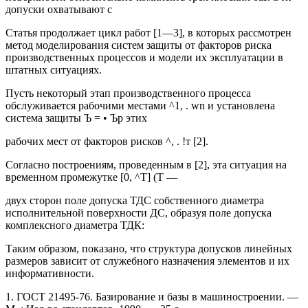
допуски охватывают с
Статья продолжает цикл работ [1—3], в которых рассмотрен
метод моделирования систем защиты от факторов риска
производственных процессов и модели их эксплуатации в
штатных ситуациях.
Пусть некоторый этап производственного процесса
обслуживается рабочими местами ^1, . wn и установлена
система защиты Ъ = • Ър этих
рабочих мест от факторов рисков ^, . !т [2].
Согласно построениям, проведенным в [2], эта ситуация на
временном промежутке [0, ^Т] (Т —
двух сторон поле допуска ТДС собственного диаметра
исполнительной поверхности ДС, образуя поле допуска
комплексного диаметра ТДК:
Таким образом, показано, что структура допусков линейных
размеров зависит от служебного назначения элементов и их
информативности.
1. ГОСТ 21495-76. Базирование и базы в машиностроении. —