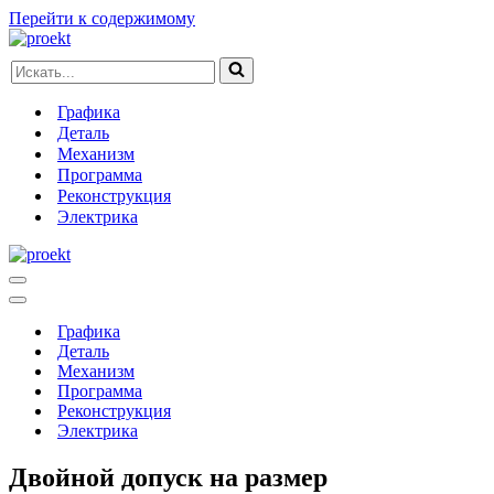
Перейти к содержимому
Искать...
Графика
Деталь
Механизм
Программа
Реконструкция
Электрика
Меню
навигации
Меню
навигации
Графика
Деталь
Механизм
Программа
Реконструкция
Электрика
Двойной допуск на размер