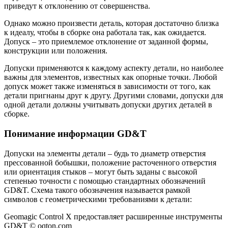
приведут к отклонению от совершенства.
Однако можно произвести деталь, которая достаточно близка
к идеалу, чтобы в сборке она работала так, как ожидается.
Допуск – это приемлемое отклонение от заданной формы,
конструкции или положения.
Допуски применяются к каждому аспекту детали, но наиболее
важны для элементов, известных как опорные точки. Любой
допуск может также изменяться в зависимости от того, как
детали пригнаны друг к другу. Другими словами, допуски для
одной детали должны учитывать допуски других деталей в
сборке.
Понимание информации GD&T
Допуски на элементы детали – будь то диаметр отверстия
прессованной бобышки, положение расточенного отверстия
или ориентация стыков – могут быть заданы с высокой
степенью точности с помощью стандартных обозначений
GD&T. Схема такого обозначения называется рамкой
символов с геометрическими требованиями к детали:
Geomagic Control X предоставляет расширенные инструменты
GD&T © oqton.com