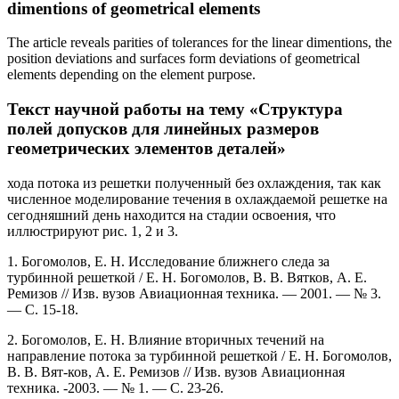
dimentions of geometrical elements
The article reveals parities of tolerances for the linear dimentions, the
position deviations and surfaces form deviations of geometrical
elements depending on the element purpose.
Текст научной работы на тему «Структура
полей допусков для линейных размеров
геометрических элементов деталей»
хода потока из решетки полученный без охлаждения, так как
численное моделирование течения в охлаждаемой решетке на
сегодняшний день находится на стадии освоения, что
иллюстрируют рис. 1, 2 и 3.
1. Богомолов, Е. Н. Исследование ближнего следа за
турбинной решеткой / Е. Н. Богомолов, В. В. Вятков, А. Е.
Ремизов // Изв. вузов Авиационная техника. — 2001. — № 3.
— С. 15-18.
2. Богомолов, Е. Н. Влияние вторичных течений на
направление потока за турбинной решеткой / Е. Н. Богомолов,
В. В. Вят-ков, А. Е. Ремизов // Изв. вузов Авиационная
техника. -2003. — № 1. — С. 23-26.