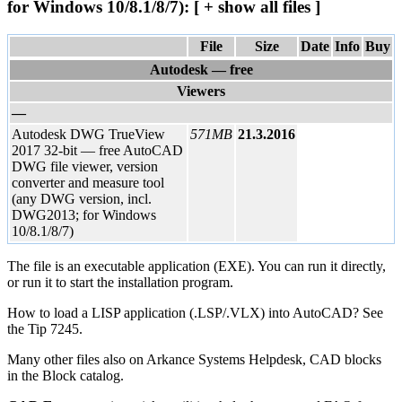
for Windows 10/8.1/8/7): [ + show all files ]
File
Size
Date
Info
Buy
Autodesk — free
Viewers
—
Autodesk DWG TrueView
571MB
21.3.2016
2017 32-bit — free AutoCAD
DWG file viewer, version
converter and measure tool
(any DWG version, incl.
DWG2013; for Windows
10/8.1/8/7)
The file is an executable application (EXE). You can run it directly,
or run it to start the installation program.
How to load a LISP application (.LSP/.VLX) into AutoCAD? See
the Tip 7245.
Many other files also on Arkance Systems Helpdesk, CAD blocks
in the Block catalog.