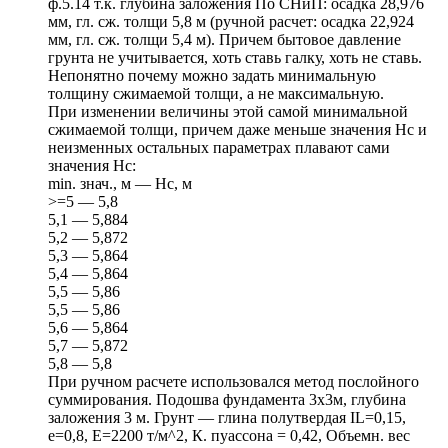
ф.5.14 т.к. глубина заложения По СНиП: осадка 28,976
мм, гл. сж. толщи 5,8 м (ручной расчет: осадка 22,924
мм, гл. сж. толщи 5,4 м). Причем бытовое давление
грунта не учитывается, хоть ставь галку, хоть не ставь.
Непонятно почему можно задать минимальную
толщину сжимаемой толщи, а не максимальную.
При изменении величины этой самой минимальной
сжимаемой толщи, причем даже меньше значения Нс и
неизменных остальных параметрах плавают сами
значения Нс:
min. знач., м — Нс, м
>=5 — 5,8
5,1 — 5,884
5,2 — 5,872
5,3 — 5,864
5,4 — 5,864
5,5 — 5,86
5,5 — 5,86
5,6 — 5,864
5,7 — 5,872
5,8 — 5,8
При ручном расчете использовался метод послойного
суммирования. Подошва фундамента 3х3м, глубина
заложения 3 м. Грунт — глина полутвердая IL=0,15,
e=0,8, Е=2200 т/м^2, К. пуассона = 0,42, Объемн. вес