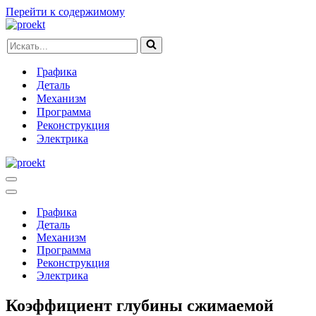
Перейти к содержимому
Искать...
Графика
Деталь
Механизм
Программа
Реконструкция
Электрика
Меню
навигации
Меню
навигации
Графика
Деталь
Механизм
Программа
Реконструкция
Электрика
Коэффициент глубины сжимаемой