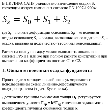
В ПК ЛИРА САПР реализовано вычисление осадки S,
состоящей из трех компонент согласно EN 1997-1:2004:
где
S
– полные деформации основания;
S
– мгновенная
s
0
осадка основания;
S
– осадка, вызванная консолидацией;
S
–
1
2
осадка, вызванная ползучестью (вторичная консолидация).
Расчет на полную осадку можно выполнить локально в
системе ГРУНТ или же при полном расчете конструкции при
вычислении коэффициентов постели С1 и С2.
1. Общая мгновенная осадка фундамента
Производится методом послойного суммирования с
использованием схемы линейно-деформируемого
полупространства (задача Буссинеска).
Достижение границы сжимаемой толщи
H
регулируется
С
выполнением условия
Г
= k*Г
с помощью задаваемого
zp
zg
коэффициента глубины сжимаемой толщи
k
.