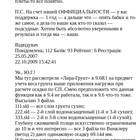
плиты-то все понятно.
П.С. На счет нашей ОФФИЦИАЛЬНОСТИ — у вас
поддержка — 1 год — а дальше что — опять бабки и то-
же самое, а дела-то наши как кто-то сказал —
подсудные. Хотим быть абсолютно уверенными в
результах и тогда мы — ваши.
Відвідувач
Повідомлень: 112 Балів: 93 Рейтинг: 6 Реєстрація:
25.05.2007
22.10.2009 15:42:41
Ув., Ю.Г.!
Мы тут рассмотрели «Лира-Грунт» в 9.6R1 на предмет
учета веса грунта выше приложения нагрузки при
расчете осадки по СП. Смею предположить что данная
функция как в 9.4 не работала, так и в 9.6 что-то тоже.
Высылаю 3 файла.
111.sld — все слои грунта сухие;
222.sld — 2-й слой водонасыщенный (1-й и 3-й сухие);
333.sld — 2-й и 3-й слои водонасыщенные (1-й сухой).
Глубину сжимаемой толщи искусственно ограничиваем
до 10 м и что интересно — все 3 файла по Винклеру
(метод 2) дают одинаковую осадку 69.144 мм.
И бытовое давление грунта во всех случаях одинаковое