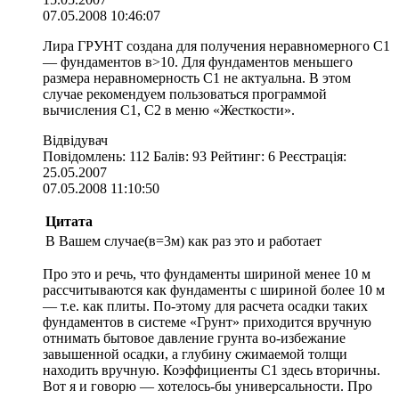
07.05.2008 10:46:07
Лира ГРУНТ создана для получения неравномерного С1
— фундаментов в>10. Для фундаментов меньшего
размера неравномерность С1 не актуальна. В этом
случае рекомендуем пользоваться программой
вычисления С1, С2 в меню «Жесткости».
Відвідувач
Повідомлень: 112 Балів: 93 Рейтинг: 6 Реєстрація:
25.05.2007
07.05.2008 11:10:50
Цитата
В Вашем случае(в=3м) как раз это и работает
Про это и речь, что фундаменты шириной менее 10 м
рассчитываются как фундаменты с шириной более 10 м
— т.е. как плиты. По-этому для расчета осадки таких
фундаментов в системе «Грунт» приходится вручную
отнимать бытовое давление грунта во-избежание
завышенной осадки, а глубину сжимаемой толщи
находить вручную. Коэффициенты С1 здесь вторичны.
Вот я и говорю — хотелось-бы универсальности. Про