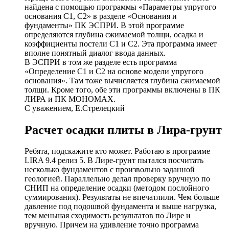
найдена с помощью программы «Параметры упругого
основания С1, С2» в разделе «Основания и
фундаменты» ПК ЭСПРИ. В этой программе
определяются глубина сжимаемой толщи, осадка и
коэффициенты постели С1 и С2. Эта программа имеет
вполне понятный диалог ввода данных.
В ЭСПРИ в том же разделе есть программа
«Определение С1 и С2 на основе модели упругого
основания». Там тоже вычисляется глубина сжимаемой
толщи. Кроме того, обе эти программы включены в ПК
ЛИРА и ПК МОНОМАХ.
С уважением, Е.Стрелецкий
Расчет осадки плиты в Лира-грунт
Ребята, подскажите кто может. Работаю в программе
LIRA 9.4 релиз 5. В Лире-грунт пытался посчитать
несколько фундаментов с произвольно заданной
геологией. Параллельно делал проверку вручную по
СНИП на определение осадки (методом послойного
суммирования). Результаты не впечатлили. Чем больше
давление под подошвой фундамента и выше нагрузка,
тем меньшая сходимость результатов по Лире и
вручную. Причем на удивление точно программа