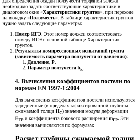
Для определения осадки ползучести торфяной залежи
необходимо задать соответствующие характеристики в
диалоговом окне «
Характеристики грунтов
», при переходе
на вкладку «
Ползучесть
». В таблице характеристик грунтов
нужно задать следующие параметры:
Номер ИГЭ
. Этот номер должен соответствовать
номеру ИГЭ в основной таблице Характеристик
грунтов.
Результаты компрессионных испытаний грунта
(зависимость параметра ползучести от давления)
:
Давление, Р
.
Параметр ползучести b
.
k
4. Вычисления коэффициентов постели по
нормам EN 1997-1:2004
Для вычисления коэффициентов постели используются
усредненные (в пределах зафиксированной глубины
сжимаемой толщи
H
) значения модуля деформации
С
E
и коэффициента бокового расширения
m
. Эти
ГР
ГР
значения вычисляются по формулам:
Расчет глубины сжимаемой толщи