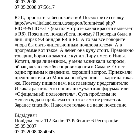
30.03.2008
07.05.2008 07:56:17
Ю.Г., простите за беспокойство! Посмотрите ссылку
http://www.liraland.com.ua/support/forum/read.php?
FID=9&TID=317 (вы посмотрите какая красота вылезает
в R6). Поясните, пожалуйста, почему? Проверка была в
лиц. лирах 9.4 билдов R4 и R6. А то вы всё говорите —
«пора бы стать лицензионным пользователем». А в
программе вот такое. А денег она кучу стоит. Правильно
товарищ Борисов заметил: купил Лиру вместо Нивы.
Кстати, лира лицензион., у меня возникали вопросы,
обращался в службу сопровождения в Самаре. Ответ
один: примим к сведению, хороший вопрос. Приезжали
представители из Москвы по обучению — картина такая
же. Поэтому пишим вам, как главному представителю.
И какая разница что написано «участник форума» или
«Офицальный пользователь». Суть проблемы не
меняется, да и проблема от этого сама не решается.
Заранее спасибо. Надеемся только на ваше пояснение.
Відвідувач
Повідомлень: 112 Балів: 93 Рейтинг: 6 Реєстрація:
25.05.2007
07.05.2008 08:40:43