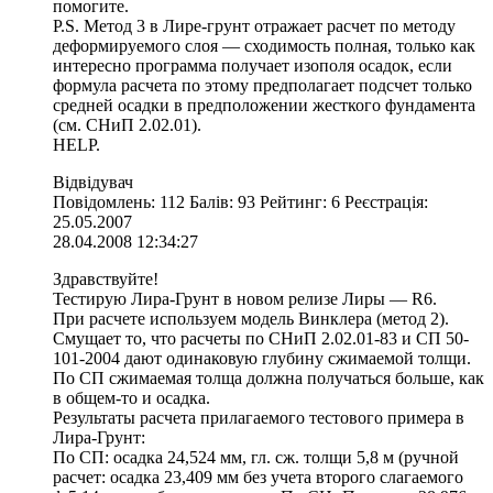
помогите.
P.S. Метод 3 в Лире-грунт отражает расчет по методу
деформируемого слоя — сходимость полная, только как
интересно программа получает изополя осадок, если
формула расчета по этому предполагает подсчет только
средней осадки в предположении жесткого фундамента
(см. СНиП 2.02.01).
HELP.
Відвідувач
Повідомлень: 112 Балів: 93 Рейтинг: 6 Реєстрація:
25.05.2007
28.04.2008 12:34:27
Здравствуйте!
Тестирую Лира-Грунт в новом релизе Лиры — R6.
При расчете используем модель Винклера (метод 2).
Смущает то, что расчеты по СНиП 2.02.01-83 и СП 50-
101-2004 дают одинаковую глубину сжимаемой толщи.
По СП сжимаемая толща должна получаться больше, как
в общем-то и осадка.
Результаты расчета прилагаемого тестового примера в
Лира-Грунт:
По СП: осадка 24,524 мм, гл. сж. толщи 5,8 м (ручной
расчет: осадка 23,409 мм без учета второго слагаемого