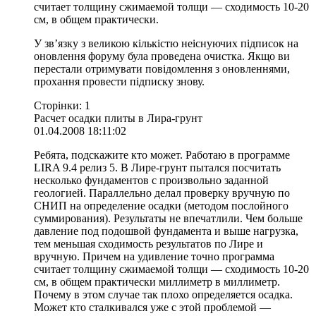
считает толщину сжимаемой толщи — сходимость 10-20
см, в общем практически.
У зв’язку з великою кількістю неіснуючих підписок на
оновлення форуму була проведена очистка. Якщо ви
перестали отримувати повідомлення з оновленнями,
прохання провести підписку знову.
Сторінки: 1
Расчет осадки плиты в Лира-грунт
01.04.2008 18:11:02
Ребята, подскажите кто может. Работаю в программе
LIRA 9.4 релиз 5. В Лире-грунт пытался посчитать
несколько фундаментов с произвольно заданной
геологией. Параллельно делал проверку вручную по
СНИП на определение осадки (методом послойного
суммирования). Результаты не впечатлили. Чем больше
давление под подошвой фундамента и выше нагрузка,
тем меньшая сходимость результатов по Лире и
вручную. Причем на удивление точно программа
считает толщину сжимаемой толщи — сходимость 10-20
см, в общем практически миллиметр в миллиметр.
Почему в этом случае так плохо определяется осадка.
Может кто сталкивался уже с этой проблемой —