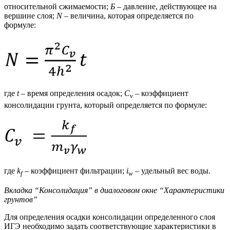
относительной сжимаемости;
Б
– давление, действующее на
вершине слоя;
N
– величина, которая определяется по
формуле:
где
t
– время определения осадок;
C
– коэффициент
v
консолидации грунта, который определяется по формуле:
где
k
– коэффициент фильтрации;
і
– удельный вес воды.
f
w
Вкладка “Консолидация” в диалоговом окне “Характеристики
грунтов”
Для определения осадки консолидации определенного слоя
ИГЭ необходимо задать соответствующие характеристики в