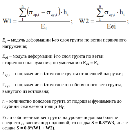
E
– модуль деформации
i
-го слоя грунта по ветви первичного
i
нагружения;
E
– модуль деформации
i
-го слоя грунта по ветви
ei
вторичного нагружения; по умолчанию
E
= E
;
ei
i
Г
– напряжение в
i
-том слое грунта от внешней нагрузки;
zp,i
Г
– напряжение в
i
-том слое от собственного веса грунта,
zy,i
вынутого из котлована;
n
– количество подслоев грунта от подошвы фундамента до
глубины сжимаемой толщи
H
.
С
Если собственный вес грунта на уровне подошвы больше
среднего давления под подошвой, то осадка
S = 0.8*W3
, иначе
осадка
S = 0.8*(W1 + W2)
.