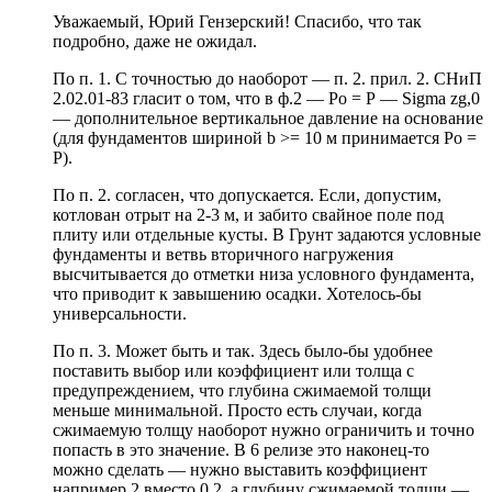
Уважаемый, Юрий Гензерский! Спасибо, что так
подробно, даже не ожидал.
По п. 1. С точностью до наоборот — п. 2. прил. 2. СНиП
2.02.01-83 гласит о том, что в ф.2 — Ро = Р — Sigma zg,0
— дополнительное вертикальное давление на основание
(для фундаментов шириной b >= 10 м принимается Ро =
Р).
По п. 2. согласен, что допускается. Если, допустим,
котлован отрыт на 2-3 м, и забито свайное поле под
плиту или отдельные кусты. В Грунт задаются условные
фундаменты и ветвь вторичного нагружения
высчитывается до отметки низа условного фундамента,
что приводит к завышению осадки. Хотелось-бы
универсальности.
По п. 3. Может быть и так. Здесь было-бы удобнее
поставить выбор или коэффициент или толща с
предупреждением, что глубина сжимаемой толщи
меньше минимальной. Просто есть случаи, когда
сжимаемую толщу наоборот нужно ограничить и точно
попасть в это значение. В 6 релизе это наконец-то
можно сделать — нужно выставить коэффициент
например 2 вместо 0,2, а глубину сжимаемой толщи —