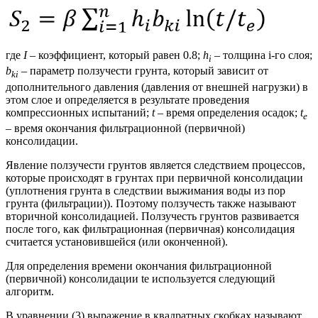
где
І
– коэффициент, который равен 0.8;
h
– толщина i-го слоя;
i
b
– параметр ползучести грунта, который зависит от
ki
дополнительного давления (давления от внешней нагрузки) в
этом слое и определяется в результате проведения
компрессионных испытаний;
t
– время определения осадок;
t
e
– время окончания фильтрационной (первичной)
консолидации.
Явление ползучести грунтов является следствием процессов,
которые происходят в грунтах при первичной консолидации
(уплотнения грунта в следствии выжимания воды из пор
грунта (фильтрации)). Поэтому ползучесть также называют
вторичной консолидацией. Ползучесть грунтов развивается
после того, как фильтрационная (первичная) консолидация
считается установившейся (или оконченной).
Для определения времени окончания фильтрационной
(первичной) консолидации te используется следующий
алгоритм.
В уравнении (3) выражение в квадратных скобках называют