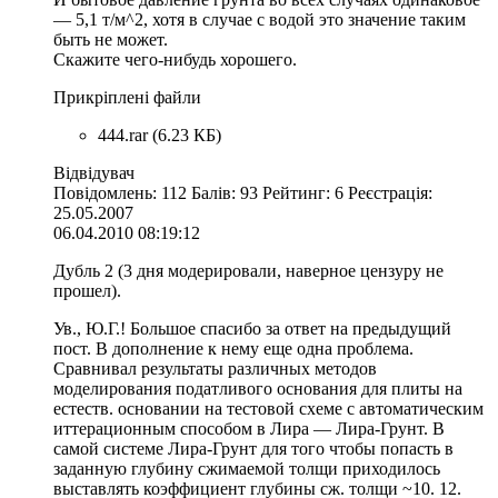
— 5,1 т/м^2, хотя в случае с водой это значение таким
быть не может.
Скажите чего-нибудь хорошего.
Прикріплені файли
444.rar (6.23 КБ)
Відвідувач
Повідомлень: 112 Балів: 93 Рейтинг: 6 Реєстрація:
25.05.2007
06.04.2010 08:19:12
Дубль 2 (3 дня модерировали, наверное цензуру не
прошел).
Ув., Ю.Г.! Большое спасибо за ответ на предыдущий
пост. В дополнение к нему еще одна проблема.
Сравнивал результаты различных методов
моделирования податливого основания для плиты на
естеств. основании на тестовой схеме с автоматическим
иттерационным способом в Лира — Лира-Грунт. В
самой системе Лира-Грунт для того чтобы попасть в
заданную глубину сжимаемой толщи приходилось
выставлять коэффициент глубины сж. толщи ~10. 12.