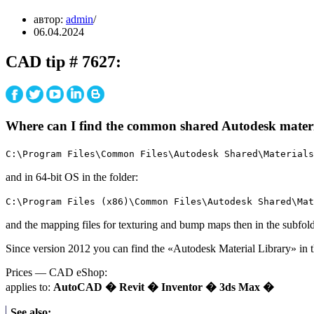
автор:
admin
06.04.2024
CAD tip # 7627:
Where can I find the common shared Autodesk materi
C:\Program Files\Common Files\Autodesk Shared\Materials
and in 64-bit OS in the folder:
C:\Program Files (x86)\Common Files\Autodesk Shared\Mat
and the mapping files for texturing and bump maps then in the subfol
Since version 2012 you can find the «Autodesk Material Library» in t
Prices — CAD eShop:
applies to:
AutoCAD � Revit � Inventor � 3ds Max �
See also: