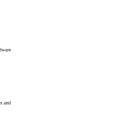
ftware
ax and