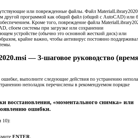
утствующие или поврежденные файлы. Файл MaterialLibrary2020
ным другой программой как общий файл (общий с AutoCAD) или 
беспечением. Кроме того, повреждение файла MaterialLibrary20
AD, сбоем системы при загрузке или сохранении
нающем устройстве (обычно это основной жесткий диск) или
разом, крайне важно, чтобы антивирус постоянно поддерживал
темы.
020.msi — 3-шаговое руководство (врем
 ошибке, выполните следующие действия по устранению непола
 устранению неполадок перечислены в рекомендуемом порядке
чки восстановления, «моментального снимка» или
появлению ошибки.
 10):
жмите
ENTER
.