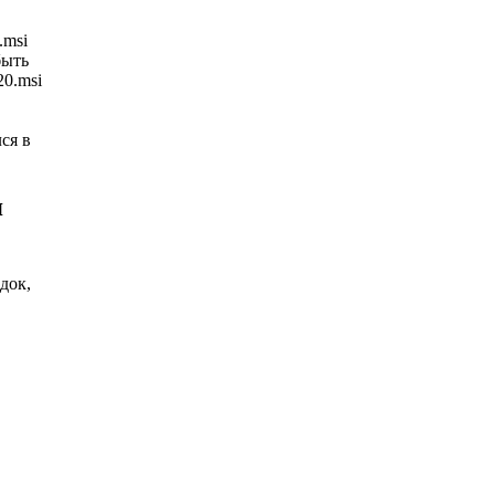
.msi
быть
20.msi
ся в
я
док,