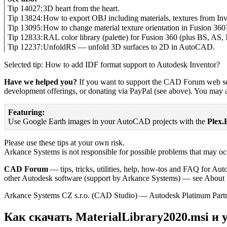
Tip 14027:
3D heart from the heart.
Tip 13824:
How to export OBJ including materials, textures from In
Tip 13095:
How to change material texture orientation in Fusion 360
Tip 12833:
RAL color library (palette) for Fusion 360 (plus BS, AS,
Tip 12237:
UnfoldRS — unfold 3D surfaces to 2D in AutoCAD.
Selected tip: How to add IDF format support to Autodesk Inventor?
Have we helped you?
If you want to support the CAD Forum web ser
development offerings, or donating via PayPal (see above). You may al
Featuring:
Use Google Earth images in your AutoCAD projects with the
Plex.
Please use these tips at your own risk.
Arkance Systems is not responsible for possible problems that may occu
CAD Forum
— tips, tricks, utilities, help, how-tos and FAQ for A
other Autodesk software (support by Arkance Systems) — see About
Arkance Systems CZ s.r.o. (CAD Studio) — Autodesk Platinum Partne
Как скачать MaterialLibrary2020.msi и