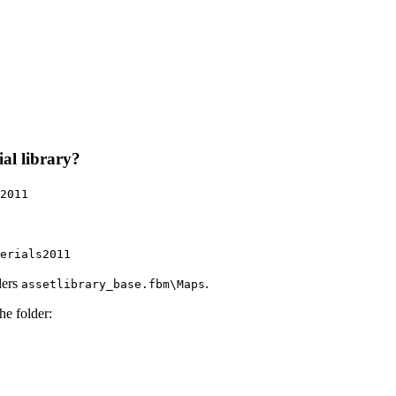
al library?
2011
erials2011
ders
.
assetlibrary_base.fbm\Maps
he folder: