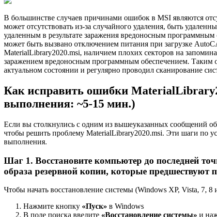
В большинстве случаев причинами ошибок в MSI являются отс
может отсутствовать из-за случайного удаления, быть удален
удаленным в результате заражения вредоносным программным о
может быть вызвано отключением питания при загрузке AutoC
MaterialLibrary2020.msi, наличием плохих секторов на запоми
заражением вредоносным программным обеспечением. Таким об
актуальном состоянии и регулярно проводил сканирование сис
Как исправить ошибки MaterialLibrary2
выполнения: ~5-15 мин.)
Если вы столкнулись с одним из вышеуказанных сообщений об
чтобы решить проблему MaterialLibrary2020.msi. Эти шаги по
выполнения.
Шаг 1. Восстановите компьютер до последней то
образа резервной копии, которые предшествуют 
Чтобы начать восстановление системы (Windows XP, Vista, 7, 8 и
Нажмите кнопку
«Пуск»
в Windows
В поле поиска введите
«Восстановление системы»
и на