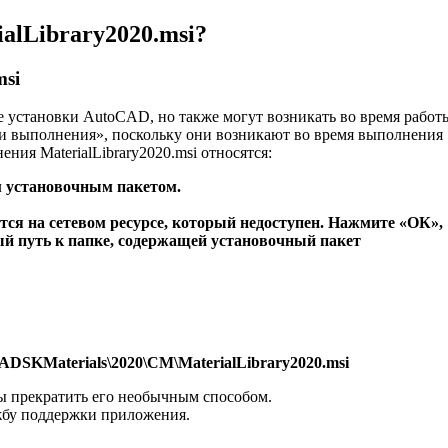
alLibrary2020.msi?
msi
пе установки AutoCAD, но также могут возникать во время работ
и выполнения», поскольку они возникают во время выполнения
ия MaterialLibrary2020.msi относятся:
м установочным пакетом.
тся на сетевом ресурсе, который недоступен. Нажмите «ОК»,
ый путь к папке, содержащей установочный пакет
ADSKMaterials\2020\CM\MaterialLibrary2020.msi
ы прекратить его необычным способом.
жбу поддержки приложения.