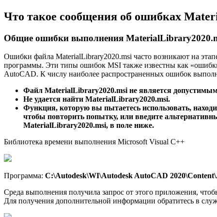
Что такое сообщения об ошибках Materi
Общие ошибки выполнения MaterialLibrary2020.
Ошибки файла MaterialLibrary2020.msi часто возникают на эта
программы. Эти типы ошибок MSI также известны как «ошибк
AutoCAD. К числу наиболее распространенных ошибок выполнен
Файл MaterialLibrary2020.msi не является допустимы
Не удается найти MaterialLibrary2020.msi.
Функция, которую вы пытаетесь использовать, находи
чтобы повторить попытку, или введите альтернативн
MaterialLibrary2020.msi, в поле ниже.
Библиотека времени выполнения Microsoft Visual C++
Программа:
C:\Autodesk\WI\Autodesk AutoCAD 2020\Content\
Среда выполнения получила запрос от этого приложения, чтоб
Для получения дополнительной информации обратитесь в слу