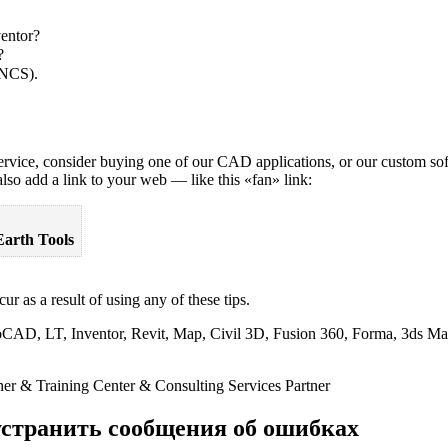
ventor?
?
 NCS).
vice, consider buying one of our CAD applications, or our custom so
so add a link to your web — like this «fan» link:
Earth Tools
r as a result of using any of these tips.
utoCAD, LT, Inventor, Revit, Map, Civil 3D, Fusion 360, Forma, 3ds M
r & Training Center & Consulting Services Partner
 устранить сообщения об ошибках