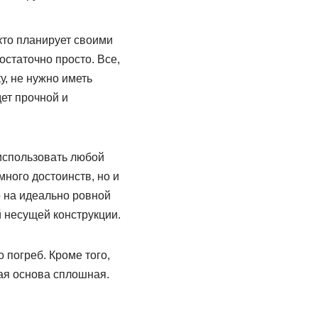
кто планирует своими
статочно просто. Все,
у, не нужно иметь
ет прочной и
использовать любой
много достоинств, но и
о на идеально ровной
 несущей конструкции.
 погреб. Кроме того,
ая основа сплошная.