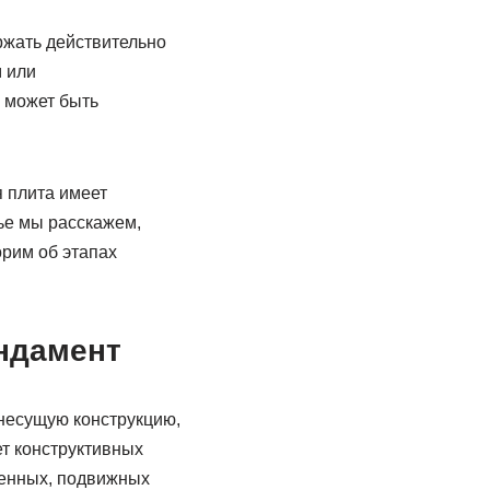
ржать действительно
м или
 может быть
 плита имеет
ье мы расскажем,
орим об этапах
ндамент
несущую конструкцию,
ет конструктивных
щенных, подвижных