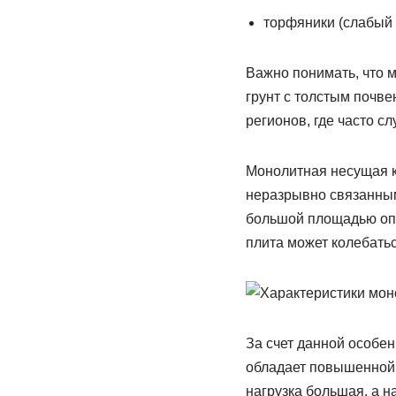
торфяники (слабый 
Важно понимать, что 
грунт с толстым почве
регионов, где часто с
Монолитная несущая к
неразрывно связанным
большой площадью опо
плита может колебатьс
За счет данной особе
обладает повышенной 
нагрузка большая, а на