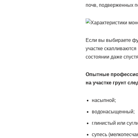
почв, подверженных п
Если вы выбираете фун
участке скапливаются
состоянии даже спустя
Опытные профессион
на участке грунт сл
насыпной;
водонасыщенный;
глинистый или сугл
супесь (мелкопесча