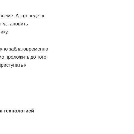
ъеме. А это ведет к
т установить
ику.
ажно заблаговременно
о проложить до того,
приступать к
я технологией