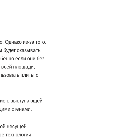
 Однако из-за того,
ы будет оказывать
бенно если они без
о всей площади,
льзовать плиты с
ние с выступающей
щими стенами.
ной несущей
ве технологии