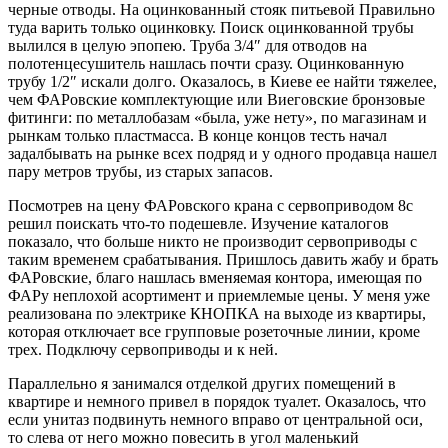
черные отводы. На оцинкованный стояк питьевой Правильно
туда варить только оцинковку. Поиск оцинкованной трубы
вылился в целую эпопею. Труба 3/4″ для отводов на
полотенцесушитель нашлась почти сразу. Оцинкованную
трубу 1/2″ искали долго. Оказалось, в Киеве ее найти тяжелее,
чем ФАРовские комплектующие или Виеговские бронзовые
фитинги: по металлобазам «была, уже нету», по магазинам и
рынкам только пластмасса. В конце концов тесть начал
задалбывать на рынке всех подряд и у одного продавца нашел
пару метров трубы, из старых запасов.
Посмотрев на цену ФАРовского крана с сервоприводом 8с
решил поискать что-то подешевле. Изучение каталогов
показало, что больше никто не производит сервоприводы с
таким временем срабатывания. Пришлось давить жабу и брать
ФАРовские, благо нашлась вменяемая контора, имеющая по
ФАРу неплохой асортимент и приемлемые цены. У меня уже
реализована по электрике КНОПКА на выходе из квартиры,
которая отключает все групповые розеточные линии, кроме
трех. Подключу сервоприводы и к ней.
Параллельно я занимался отделкой других помещений в
квартире и немного привел в порядок туалет. Оказалось, что
если унитаз подвинуть немного вправо от центральной оси,
то слева от него можно повесить в угол маленький