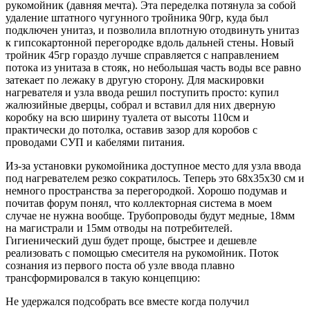
рукомойник (давняя мечта). Эта переделка потянула за собой
удаление штатного чугунного тройника 90гр, куда был
подключен унитаз, и позволила вплотную отодвинуть унитаз
к гипсокартонной перегородке вдоль дальней стены. Новый
тройник 45гр гораздо лучше справляется с направлением
потока из унитаза в стояк, но небольшая часть воды все равно
затекает по лежаку в другую сторону. Для маскировки
нагревателя и узла ввода решил поступить просто: купил
жалюзийные дверцы, собрал и вставил для них дверную
коробку на всю ширину туалета от высоты 110см и
практически до потолка, оставив зазор для коробов с
проводами СУП и кабелями питания.
Из-за установки рукомойника доступное место для узла ввода
под нагревателем резко сократилось. Теперь это 68х35х30 см и
немного пространства за перегородкой. Хорошо подумав и
почитав форум понял, что коллекторная система в моем
случае не нужна вообще. Трубопроводы будут медные, 18мм
на магистрали и 15мм отводы на потребителей.
Гигиенический душ будет проще, быстрее и дешевле
реализовать с помощью смесителя на рукомойник. Поток
сознания из первого поста об узле ввода плавно
трансформировался в такую концепцию:
Не удержался подсобрать все вместе когда получил