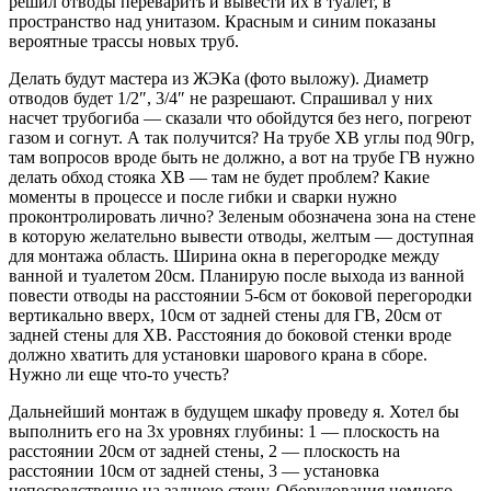
решил отводы переварить и вывести их в туалет, в
пространство над унитазом. Красным и синим показаны
вероятные трассы новых труб.
Делать будут мастера из ЖЭКа (фото выложу). Диаметр
отводов будет 1/2″, 3/4″ не разрешают. Спрашивал у них
насчет трубогиба — сказали что обойдутся без него, погреют
газом и согнут. А так получится? На трубе ХВ углы под 90гр,
там вопросов вроде быть не должно, а вот на трубе ГВ нужно
делать обход стояка ХВ — там не будет проблем? Какие
моменты в процессе и после гибки и сварки нужно
проконтролировать лично? Зеленым обозначена зона на стене
в которую желательно вывести отводы, желтым — доступная
для монтажа область. Ширина окна в перегородке между
ванной и туалетом 20см. Планирую после выхода из ванной
повести отводы на расстоянии 5-6см от боковой перегородки
вертикально вверх, 10см от задней стены для ГВ, 20см от
задней стены для ХВ. Расстояния до боковой стенки вроде
должно хватить для установки шарового крана в сборе.
Нужно ли еще что-то учесть?
Дальнейший монтаж в будущем шкафу проведу я. Хотел бы
выполнить его на 3х уровнях глубины: 1 — плоскость на
расстоянии 20см от задней стены, 2 — плоскость на
расстоянии 10см от задней стены, 3 — установка
непосредственно на заднюю стену. Оборудования немного,