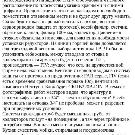
расположение по плоскостям указано красными и синими
цифрами. Предполагается, что став каскадом оно свободно
поместится в отведенном месте и не будет друг другу мешать.
Схема будет такая: шаровый вентиль на входе, вентиль с
сервоприводом (защита от протечек), косой фильтр, счетчик,
обратный клапан, фильтр 100мкм, коллектор. Давление в
стояках обязательно померяю, для выяснения необходимости
установки редукторов. На линии горячей воды добавляется
еще трехходовой вентиль выбора источника ГВ. Чтобы не
усложнять себе жизнь, между отводами от стояка и
коллекторами вся арматура будет на сечение 1/2″,
производитель — FIV: лучшее, что есть на дружественной
фирме недалеко от меня. Вентили с сервоприводом в систему
защиты от протечек по предпочтению: FAR серые, FIV (если
есть с временем срабатывания порядка 10с), вентили из
комплекта Нептуна. Блок будет СКПВ220В-DIN. В темах с
фотографиями работ мастеров видел, что арматуру в
сантехшкафу ставят на 3/4″ — чем это обусловлено? У себя
настаивать на отводах 3/4″ не пробовал, может и разрешат,
при определенных условиях.
Система прокладки труб будет смешанная, трубы от
коллекторов пойдут «на помещение», а там через тройники к
потребителям. Ванная: смесители умывальника и ванны.
Кухня: смеситель мойки, стиральная и посудомоечная