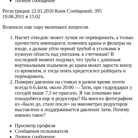
Личное сообщение
Регистрация: 22.01.2010 Киев Сообщений: 395
19.08.2011 в 15:02
Возникло еще пару маленьких вопросов.
Насчет отводов: может лучше не переваривать, а только
прочистить имеющиеся, поменять краны и фильтры на
входе, а дальше уйти черной трубой и уголками в
нужную область над унитазом, к счетчикам? В
последний момент подумал, что труба с длинным
вертикальным подъемом до крана может зарости внизу
со временем, и тогда опять придется все разбирать и
переваривать.
Померял давление на стояках в разное время: почти
всегда 6-6,4атм, около 20:00 — 5атм, при гидроударах у
соседей выше 7,5 не прыгало. Я так понимаю мне
понадобятся еще и редукторы? На многих фотографиях
из «Было до, стало после» на манометрах редукторов
выставлено и поддерживается давление 3атм. Почему
именно такое?
Просмотр профиля
Сообщения пользователя
Личное сообщение