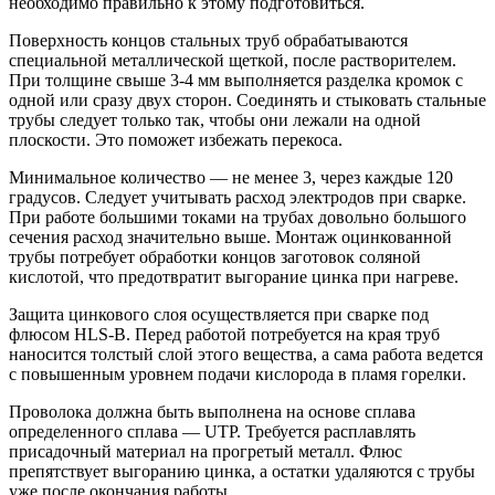
необходимо правильно к этому подготовиться.
Поверхность концов стальных труб обрабатываются
специальной металлической щеткой, после растворителем.
При толщине свыше 3-4 мм выполняется разделка кромок с
одной или сразу двух сторон. Соединять и стыковать стальные
трубы следует только так, чтобы они лежали на одной
плоскости. Это поможет избежать перекоса.
Минимальное количество — не менее 3, через каждые 120
градусов. Следует учитывать расход электродов при сварке.
При работе большими токами на трубах довольно большого
сечения расход значительно выше. Монтаж оцинкованной
трубы потребует обработки концов заготовок соляной
кислотой, что предотвратит выгорание цинка при нагреве.
Защита цинкового слоя осуществляется при сварке под
флюсом HLS-B. Перед работой потребуется на края труб
наносится толстый слой этого вещества, а сама работа ведется
с повышенным уровнем подачи кислорода в пламя горелки.
Проволока должна быть выполнена на основе сплава
определенного сплава — UTP. Требуется расплавлять
присадочный материал на прогретый металл. Флюс
препятствует выгоранию цинка, а остатки удаляются с трубы
уже после окончания работы.