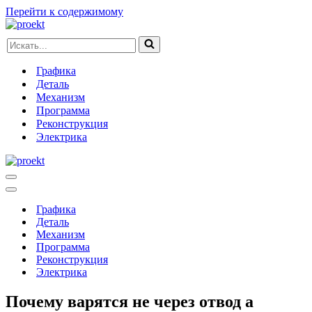
Перейти к содержимому
Искать...
Графика
Деталь
Механизм
Программа
Реконструкция
Электрика
Меню
навигации
Меню
навигации
Графика
Деталь
Механизм
Программа
Реконструкция
Электрика
Почему варятся не через отвод а