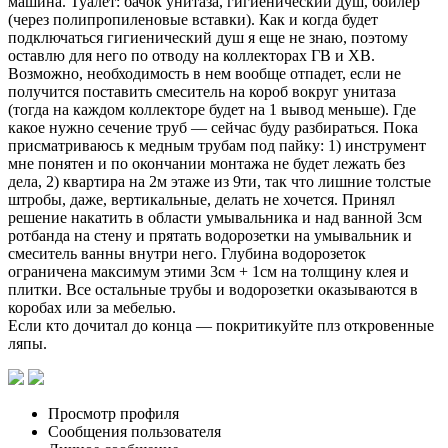
машина. Туалет: бачок унитаза, гигиенический душ, бойлер
(через полипропиленовые вставки). Как и когда будет
подключаться гигиенический душ я еще не знаю, поэтому
оставлю для него по отводу на коллекторах ГВ и ХВ.
Возможно, необходимость в нем вообще отпадет, если не
получится поставить смеситель на короб вокруг унитаза
(тогда на каждом коллекторе будет на 1 вывод меньше). Где
какое нужно сечение труб — сейчас буду разбираться. Пока
присматриваюсь к медным трубам под пайку: 1) инструмент
мне понятен и по окончании монтажа не будет лежать без
дела, 2) квартира на 2м этаже из 9ти, так что лишние толстые
штробы, даже, вертикальные, делать не хочется. Принял
решение накатить в области умывальника и над ванной 3см
ротбанда на стену и прятать водорозетки на умывальник и
смеситель ванны внутри него. Глубина водорозеток
ограничена максимум этими 3см + 1см на толщину клея и
плитки. Все остальные трубы и водорозетки оказываются в
коробах или за мебелью.
Если кто дочитал до конца — покритикуйте плз откровенные
ляпы.
Просмотр профиля
Сообщения пользователя