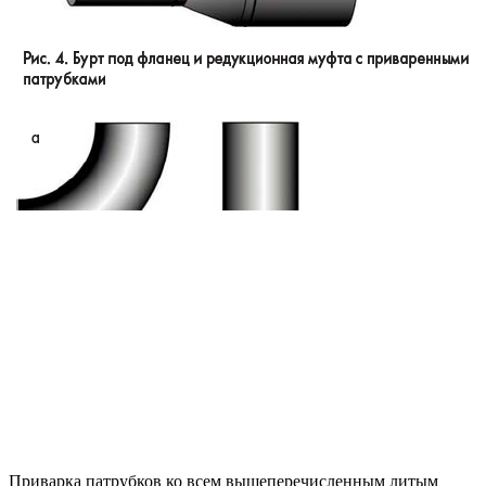
Приварка патрубков ко всем вышеперечисленным литым