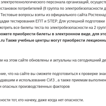
и электротехнологического персонала организаций, осущес
становок потребителей (II группа по электробезопасности 
. Тестовые вопросы взяты из официального сайта Ростехнад
адки тестирования ЕПТ и STEP. Для успешной подготовки к
треть все билеты теста по электробезопасности на 2 групп
жете приобрести билеты в электронном виде, для это
.ru
Также учебные центры могут приобрести лекционн
и на этом сайте обновлены и актуальны на сегодняшний де
е, что на сайте вы сможете подготовиться к проверке зна
давшим и использование СИЗ , а также приемам выполнен
и опасных производственных факторов
сти тот, кто начеку, даже когда нет опасности.