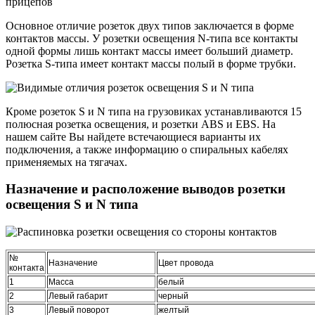
Основное отличие розеток двух типов заключается в форме
контактов массы. У розетки освещения N-типа все контакты
одной формы лишь контакт массы имеет больший диаметр.
Розетка S-типа имеет контакт массы полый в форме трубки.
Кроме розеток S и N типа на грузовиках устанавливаются 15
полюсная розетка освещения, и розетки ABS и EBS. На
нашем сайте Вы найдете встечающиеся варианты их
подключения, а также информацию о спиральных кабелях
применяемых на тягачах.
Назначение и расположение выводов розетки
освещения S и N типа
№
Назначение
Цвет провода
контакта
1
Масса
белый
2
Левый габарит
черный
3
Левый поворот
желтый