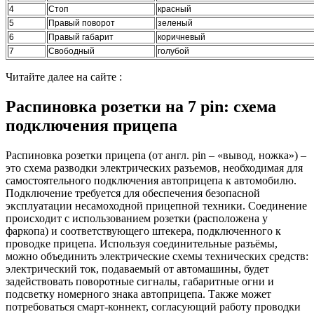
4
Стоп
красный
5
Правый поворот
зеленый
6
Правый габарит
коричневый
7
Свободный
голубой
Читайте далее на сайте :
Распиновка розетки на 7 pin: схема
подключения прицепа
Распиновка розетки прицепа (от англ. pin – «вывод, ножка») –
это схема разводки электрических разъемов, необходимая для
самостоятельного подключения автоприцепа к автомобилю.
Подключение требуется для обеспечения безопасной
эксплуатации несамоходной прицепной техники. Соединение
происходит с использованием розетки (расположена у
фаркопа) и соответствующего штекера, подключенного к
проводке прицепа. Используя соединительные разъёмы,
можно объединить электрические схемы технических средств:
электрический ток, подаваемый от автомашины, будет
задействовать поворотные сигналы, габаритные огни и
подсветку номерного знака автоприцепа. Также может
потребоваться смарт-коннект, согласующий работу проводки