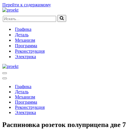
Перейти к содержимому
Искать...
Графика
Деталь
Механизм
Программа
Реконструкция
Электрика
Меню
навигации
Меню
навигации
Графика
Деталь
Механизм
Программа
Реконструкция
Электрика
Распиновка розеток полуприцепа две 7