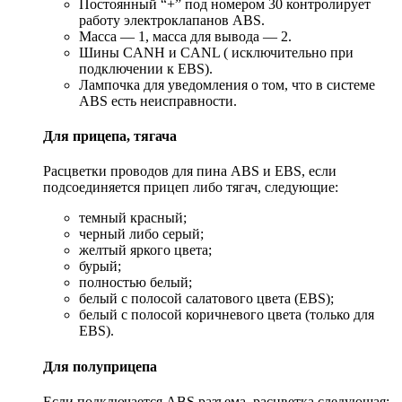
Постоянный “+” под номером 30 контролирует
работу электроклапанов ABS.
Масса — 1, масса для вывода — 2.
Шины CANH и CANL ( исключительно при
подключении к EBS).
Лампочка для уведомления о том, что в системе
ABS есть неисправности.
Для прицепа, тягача
Расцветки проводов для пина ABS и EBS, если
подсоединяется прицеп либо тягач, следующие:
темный красный;
черный либо серый;
желтый яркого цвета;
бурый;
полностью белый;
белый с полосой салатового цвета (EBS);
белый с полосой коричневого цвета (только для
EBS).
Для полуприцепа
Если подключается ABS разъема, расцветка следующая: