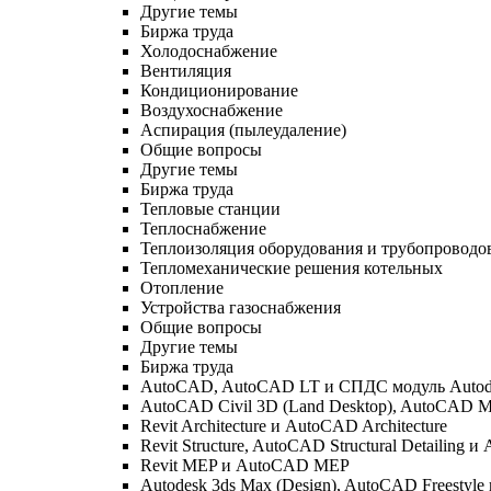
Другие темы
Биржа труда
Холодоснабжение
Вентиляция
Кондиционирование
Воздухоснабжение
Аспирация (пылеудаление)
Общие вопросы
Другие темы
Биржа труда
Тепловые станции
Теплоснабжение
Теплоизоляция оборудования и трубопроводо
Тепломеханические решения котельных
Отопление
Устройства газоснабжения
Общие вопросы
Другие темы
Биржа труда
AutoCAD, AutoCAD LT и СПДС модуль Autod
AutoCAD Civil 3D (Land Desktop), AutoCAD M
Revit Architecture и AutoCAD Architecture
Revit Structure, AutoCAD Structural Detailing и 
Revit MEP и AutoCAD MEP
Autodesk 3ds Max (Design), AutoCAD Freestyle 