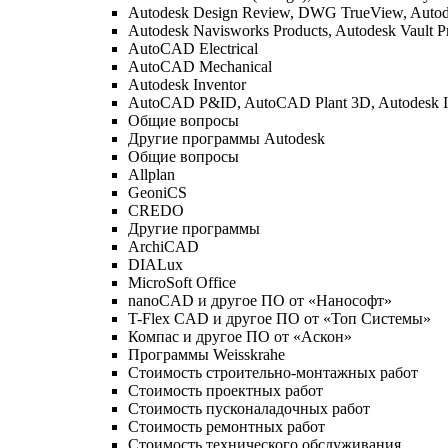
Autodesk Design Review, DWG TrueView, Aut
Autodesk Navisworks Products, Autodesk Vault P
AutoCAD Electrical
AutoCAD Mechanical
Autodesk Inventor
AutoCAD P&ID, AutoCAD Plant 3D, Autodesk I
Общие вопросы
Другие программы Autodesk
Общие вопросы
Allplan
GeoniCS
CREDO
Другие программы
ArchiCAD
DIALux
MicroSoft Office
nanoCAD и другое ПО от «Нанософт»
T-Flex CAD и другое ПО от «Топ Системы»
Компас и другое ПО от «Аскон»
Программы Weisskrahe
Стоимость строительно-монтажных работ
Стоимость проектных работ
Стоимость пусконаладочных работ
Стоимость ремонтных работ
Стоимость технического обслуживания