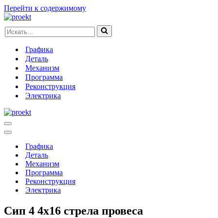
Перейти к содержимому
Искать...
Графика
Деталь
Механизм
Программа
Реконструкция
Электрика
Меню
навигации
Меню
навигации
Графика
Деталь
Механизм
Программа
Реконструкция
Электрика
Сип 4 4х16 стрела провеса