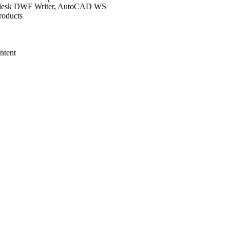
odesk DWF Writer, AutoCAD WS
roducts
ntent