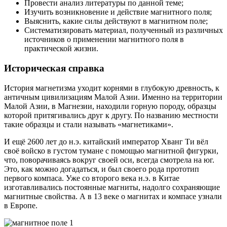
Провести анализ литературы по данной теме;
Изучить возникновение и действие магнитного поля;
Выяснить, какие силы действуют в магнитном поле;
Систематизировать материал, полученный из различных
источников о применении магнитного поля в
практической жизни.
Историческая справка
История магнетизма уходит корнями в глубокую древность, к
античным цивилизациям Малой Азии. Именно на территории
Малой Азии, в Магнезии, находили горную породу, образцы
которой притягивались друг к другу. По названию местности
такие образцы и стали называть «магнетиками».
И ещё 2600 лет до н.э. китайский император Хванг Ти вёл
своё войско в густом тумане с помощью магнитной фигурки,
что, поворачиваясь вокруг своей оси, всегда смотрела на юг.
Это, как можно догадаться, и был своего рода прототип
первого компаса. Уже со второго века н.э. в Китае
изготавливались постоянные магниты, надолго сохраняющие
магнитные свойства. А в 13 веке о магнитах и компасе узнали
в Европе.