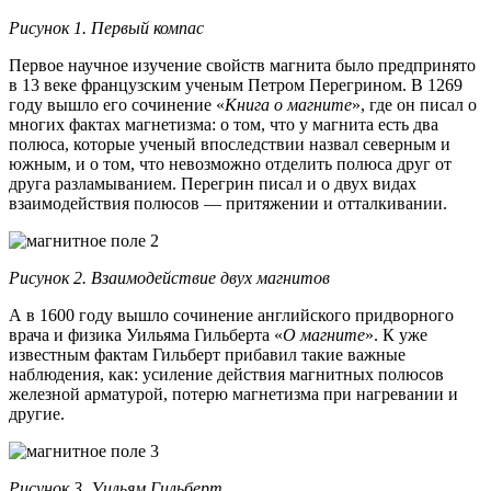
Рисунок 1. Первый компас
Первое научное изучение свойств магнита было предпринято
в 13 веке французским ученым Петром Перегрином. В 1269
году вышло его сочинение «
Книга о магните
», где он писал о
многих фактах магнетизма: о том, что у магнита есть два
полюса, которые ученый впоследствии назвал северным и
южным, и о том, что невозможно отделить полюса друг от
друга разламыванием. Перегрин писал и о двух видах
взаимодействия полюсов — притяжении и отталкивании.
Рисунок 2. Взаимодействие двух магнитов
А в 1600 году вышло сочинение английского придворного
врача и физика Уильяма Гильберта «
О магните
». К уже
известным фактам Гильберт прибавил такие важные
наблюдения, как: усиление действия магнитных полюсов
железной арматурой, потерю магнетизма при нагревании и
другие.
Рисунок 3. Уильям Гильберт