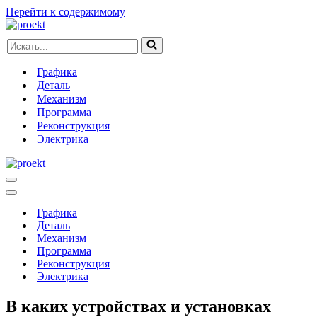
Перейти к содержимому
Искать...
Графика
Деталь
Механизм
Программа
Реконструкция
Электрика
Меню
навигации
Меню
навигации
Графика
Деталь
Механизм
Программа
Реконструкция
Электрика
В каких устройствах и установках