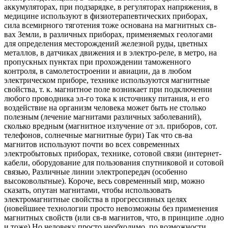
аккумуляторах, при подзарядке, в регуляторах напряжения, в
медицине используют в физиотерапевтических приборах,
сила всемирного тяготения тоже основана на магнитных св-
вах Земли, в различных приборах, применяемых геологами
для определения месторождений железной руды, цветных
металлов, в датчиках движения и в электро-реле, в метро, на
пропускных пунктах при прохождении таможенного
контроля, в самолетостроении и авиации, да в любом
электрическом приборе, технике используются магнитные
свойства, т. к. магнитное поле возникает при подключении
любого проводника эл-го тока к источнику питания, и его
воздействие на организм человека может быть не столько
полезным (лечение магнитами различных заболеваний),
сколько вредным (магнитное излучение от эл. приборов, сот.
телефонов, солнечные магнитные бури) Так что св-ва
магнитов используют почти во всех современных
электробытовых приборах, технике, сотовой связи (интернет-
кабели, оборудование для пользования спутниковой и сотовой
связью, Различные линии электропередач (особенно
высоковольтные). Короче, весь современный мир, можно
сказать, опутан магнитами, чтобы использовать
электромагнитные свойства в прогрессивных целях
(новейшиее технологии просто невозможны без применения
магнитных свойств (или св-в магнитов, что, в принципе .одно
и тоже) Но человеку просто необходимо, по возможности