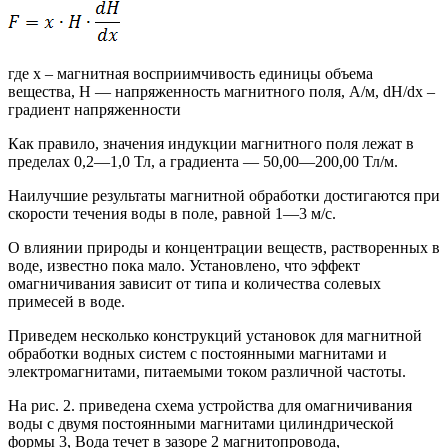
где x – магнитная восприимчивость единицы объема
вещества, Н — напряженность магнитного поля, А/м, dH/dx –
градиент напряженности
Как правило, значения индукции магнитного поля лежат в
пределах 0,2—1,0 Тл, а градиента — 50,00—200,00 Тл/м.
Наилучшие результаты магнитной обработки достигаются при
скорости течения воды в поле, равной 1—3 м/с.
О влиянии природы и концентрации веществ, растворенных в
воде, известно пока мало. Установлено, что эффект
омагничивания зависит от типа и количества солевых
примесей в воде.
Приведем несколько конструкций установок для магнитной
обработки водных систем с постоянными магнитами и
электромагнитами, питаемыми током различной частоты.
На рис. 2. приведена схема устройства для омагничивания
воды с двумя постоянными магнитами цилиндрической
формы 3, Вода течет в зазоре 2 магнитопровода,