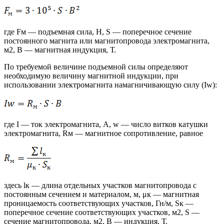
где Fм — подъемная сила, Н, S — поперечное сечение
постоянного магнита или магнитопровода электромагнита,
м2, В — магнитная индукция, Т.
По требуемой величине подъемной силы определяют
необходимую величину магнитной индукции, при
использовании электромагнита намагничивающую силу (Iw):
где I — ток электромагнита, A, w — число витков катушки
электромагнита, Rм — магнитное сопротивление, равное
здесь lк — длина отдельных участков магнитопровода с
постоянным сечением и материалом, м, μк — магнитная
проницаемость соответствующих участков, Гн/м, Sк —
поперечное сечение соответствующих участков, м2, S —
сечение магнитопровода, м2, В — индукция, Т.