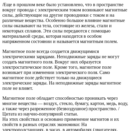
/Еще в прошлом веке было установлено, что в пространстве
вокруг провода с электрическим током возникают магнитные
силы, действующие на другие проводники с током и на
различные вещества. Особенно большое влияние магнитные
силы оказывают на тела, состоящие из железа, стали и
некоторых сплавов. Эти силы передаются с помощью
материальной среды, которая находится в особом
напряженном состоянии и называется магнитным полем.
Магнитное поле всегда создается движущимися
электрическими зарядами. Неподвижные заряды не могут
создать магнитного поля. Вокруг них образуется
электростатическое поле. Кроме того, магнитное поле
возникает при изменении электрического поля. Само
магнитное поле действует только на движущиеся
электрические заряды. На неподвижные заряды магнитное
поле не влияет.
Магнитное поле обладает способностью проникать через
многие вещества — воздух, стекло, бумагу, картон, медь, воду,
а также через разреженное (безвоздушное) пространство. /
Цитата из научно-популярной статьи.
На этих свойствах и основано применение магнитов и их
свойств в разных отраслях экономики: На
электроподстанциях, в часах, в автомобилях (двигателях,