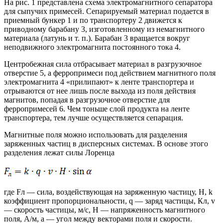
На рис. 1 представлена схема электромагнитного сепаратора
для сыпучих примесей. Сепарируемый материал подается в
приемный бункер 1 и по транспортеру 2 движется к
приводному барабану 3, изготовленному из немагнитного
материала (латунь и т. п.). Барабан 3 вращается вокруг
неподвижного электромагнита постоянного тока 4.
Центробежная сила отбрасывает материал в разгрузочное
отверстие 5, а ферропримеси под действием магнитного поля
электромагнита 4 «прилипают» к ленте транспортера и
отрываются от нее лишь после выхода из поля действия
магнитов, попадая в разгрузочное отверстие для
ферропримесей 6. Чем тоньше слой продукта на ленте
транспортера, тем лучше осуществляется сепарация.
Магнитные поля можно использовать для разделения
заряженных частиц в дисперсных системах. В основе этого
разделения лежат силы Лоренца
где Fл — сила, воздействующая на заряженную частицу, Н, k
коэффициент пропорциональности, q — заряд частицы, Кл, v
— скорость частицы, м/с, Н — напряженность магнитного
поля, А/м, а — угол между векторами поля и скорости.