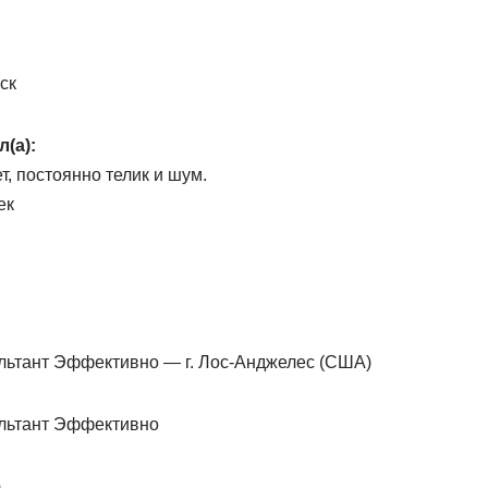
ск
л(а):
т, постоянно телик и шум.
ек
ультант Эффективно — г. Лос-Анджелес (США)
ультант Эффективно
)