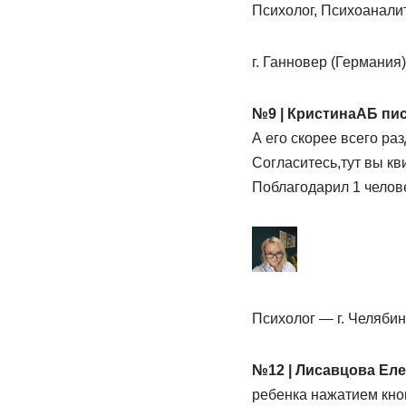
Психолог, Психоаналит
г. Ганновер (Германия)
№9 | КристинаАБ пис
А его скорее всего ра
Согласитесь,тут вы кв
Поблагодарил 1 челов
Психолог — г. Челябин
№12 | Лисавцова Еле
ребенка нажатием кно