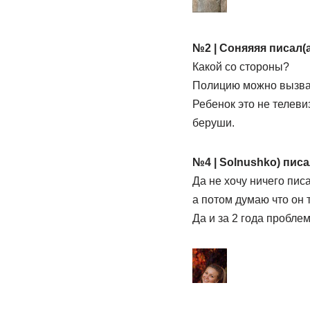
№2 | Соняяяя писал(а
Какой со стороны?
Полицию можно вызват
Ребенок это не телеви
беруши.
№4 | Solnushko) писа
Да не хочу ничего писа
а потом думаю что он 
Да и за 2 года пробле