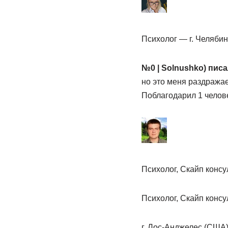
Психолог — г. Челябин
№0 | Solnushko) писа
но это меня раздражае
Поблагодарил 1 челов
Психолог, Скайп конс
Психолог, Скайп конс
г. Лос-Анджелес (США