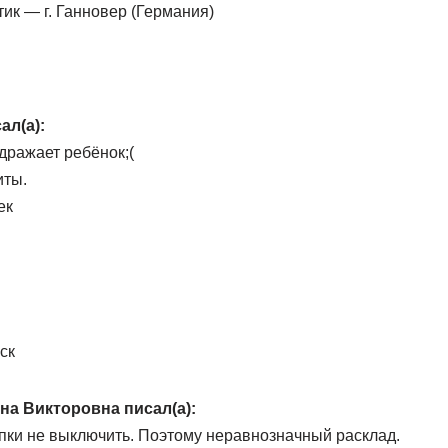
ик — г. Ганновер (Германия)
ал(а):
здражает ребёнок;(
иты.
ек
ск
на Викторовна писал(а):
пки не выключить. Поэтому неравнозначный расклад.