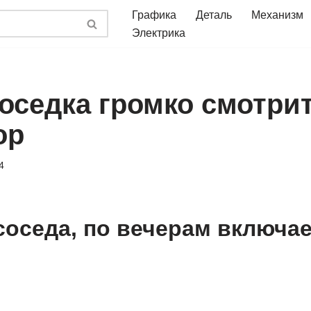
Графика
Деталь
Механизм
Электрика
соседка громко смотри
ор
4
соседа, по вечерам включае