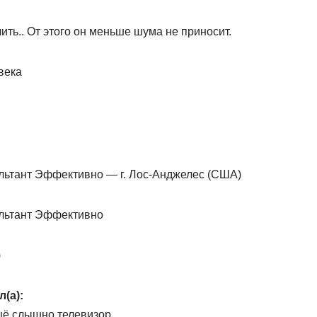
чить.. От этого он меньше шума не приносит.
века
ультант Эффективно — г. Лос-Анджелес (США)
ультант Эффективно
)
л(а):
ещё слышно телевизор