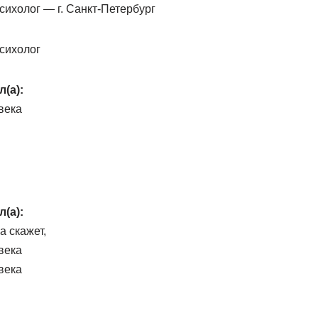
ихолог — г. Санкт-Петербург
сихолог
л(а):
века
л(а):
а скажет,
века
века