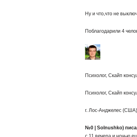
Ну и что,что не выклю
Поблагодарили 4 чело
Психолог, Скайп конс
Психолог, Скайп конс
г. Лос-Анджелес (США
№0 | Solnushko) писа
с 11 вечера и ночью 