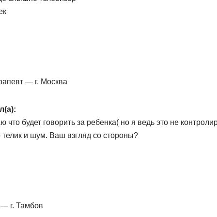
ек
рапевт — г. Москва
л(а):
ю что будет говорить за ребенка( но я ведь это не контроли
 телик и шум. Ваш взгляд со стороны?
 — г. Тамбов