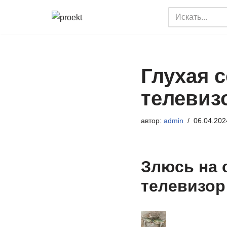
Перейти
к
содержимому
Глухая 
телевиз
автор:
admin
06.04.202
Злюсь на 
телевизор